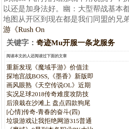
以还是加身法好。幽：大型帮战基本都
地图从开区到现在都是我们同盟的兄
游《Rush On
关键字：
奇迹Mu开服一条龙服务
阅读本文的人还阅读过下面的文章
重新发现《魔域手游》价值洼
探地宫战BOSS,《墨香》新版即
画风眼熟《天空传说OL》近期
实况足球2018传奇难度攻防技
后浪栽在沙滩上 盘点四款狗尾
[心情]传奇-青春的奋斗(四)
垃圾游戏让我拒绝网游315普通