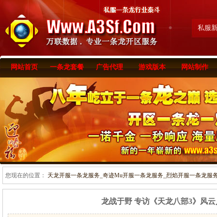
私服
网站首页
一条龙套餐
广告代理
游戏版本
网站制作
您现在的位置：
天龙开服一条龙服务_奇迹Mu开服一条龙服务_烈焰开服一条龙服务-www
龙战于野 专访《天龙八部3》风