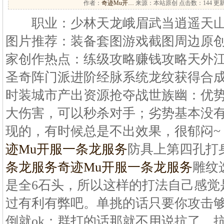
作者：
奇迹Mu开…
来源：本站原创 点击数：
144 更新
职业：少林天龙峨眉武当逍遥天山
图片推荐：装备套图游戏截图周边原
家创作热点：练级攻略赚钱攻略天外
圣奇阵门派进阶经脉系统龙纹获得合
时装城市产出资源抢夺战世族幽：优
大伤害，可以秒杀对手；劣势基本没
现的，有时候总是不出效果，很郁闷~
迹Mu开服一条龙服务
防具上第四孔打
条龙服务
奇迹Mu开服一条龙服务
雕纹
是全6石头，所以这样的打法自己感觉
过有利有弊吧。单挑的话只要你攻击
倒就ok；群打的话那就不用说抗了，