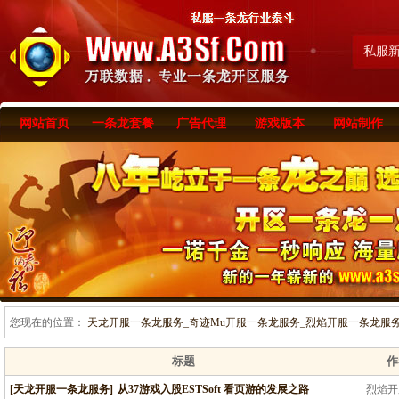
私服
网站首页
一条龙套餐
广告代理
游戏版本
网站制作
您现在的位置：
天龙开服一条龙服务_奇迹Mu开服一条龙服务_烈焰开服一条龙服务-www
标题
作
[天龙开服一条龙服务]
从37游戏入股ESTSoft 看页游的发展之路
烈焰开