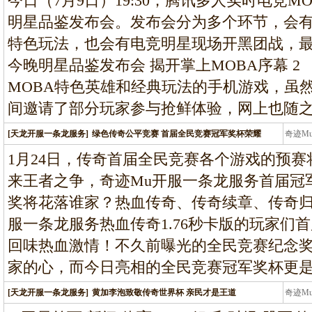
今日（7月9日）19:30，腾讯多人实时电竞
明星品鉴发布会。发布会分为多个环节，会有
特色玩法，也会有电竞明星现场开黑团战，最
今晚明星品鉴发布会 揭开掌上MOBA序幕 2
MOBA特色英雄和经典玩法的手机游戏，虽
间邀请了部分玩家参与抢鲜体验，网上也随
[天龙开服一条龙服务]
绿色传奇公平竞赛 首届全民竞赛冠军奖杯荣耀
奇迹M
条龙
1月24日，传奇首届全民竞赛各个游戏的预赛
来王者之争，奇迹Mu开服一条龙服务首届冠
奖将花落谁家？热血传奇、传奇续章、传奇归来
服一条龙服务热血传奇1.76秒卡版的玩家们
回味热血激情！不久前曝光的全民竞赛纪念
家的心，而今日亮相的全民竞赛冠军奖杯更
[天龙开服一条龙服务]
黄加李泡致敬传奇世界杯 亲民才是王道
奇迹M