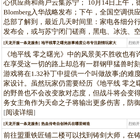
心供应商和商户云集苏宁； 10月14日上午
Blomberg入华战略发布；下午，全国空调
总部了解到，最近几天时间里：家电各细分
发布会，或与苏宁闭门磋商，黑电、冰洗、空
[天龙开服一条龙服务]
地平线零之曙光故事难度公布专注剧情玩家大
烈焰开
龙
《地平线 零之曙光》中的风景美不胜收也有
在享受这一切的路上却总有一群钢甲猛兽时
游戏将在1.32补丁中提供一个叫做故事;的
家设计。虽然玩家仍需要经历《地平线 零之
的野兽也不会改变敌对态度，但战斗将会变
务女主角作为天命之子将输出更多伤害，防
[
阅读详细
]
[天龙开服一条龙服务]
热血传奇自创神兵在哪里铸造
烈焰开
龙
前往盟重铁匠铺二楼可以找到铸剑大师，在