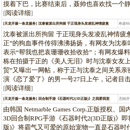
摸着下巴，比赛结束后，聂帅也喜欢找一个
[
阅读详细
]
[天龙开服一条龙服务]
沈泰被派出所拘留 于正现身头发凌乱神情疲惫
奇迹M
条龙
沈泰被派出所拘留 于正现身头发凌乱神情疲
正”的狗血事件传得沸沸扬扬，有网友为沈泰
表示“帮我也把袁珊珊收拾收拾”；有网友爆
栋在拍摄于正的《美人无泪》时与沈泰女友上
贸”又曝出一网帖，称于正与沈泰之间关系亲密
演《恋了爱了》的男一号27日上午，记者目
[
阅读详细
]
[天龙开服一条龙服务]
回合制手游《石器时代2(3D正版)》之我爱我宠
烈焰开
龙
由韩国 Netmarble Games Corp.正版
3D回合制RPG手游《石器时代2(3D正版)》
版)》将霸气又可爱的原始宠物一直是石器时