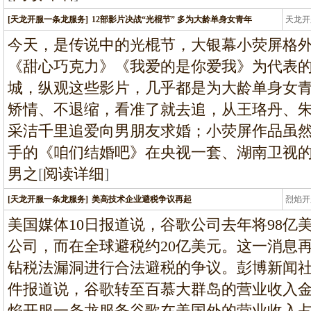
[天龙开服一条龙服务]
12部影片决战“光棍节” 多为大龄单身女青年
天龙开
龙
今天，是传说中的光棍节，大银幕小荧屏格
《甜心巧克力》《我爱的是你爱我》为代表的
城，纵观这些影片，几乎都是为大龄单身女
矫情、不退缩，看准了就去追，从王珞丹、
采洁千里追爱向男朋友求婚；小荧屏作品虽
手的《咱们结婚吧》在央视一套、湖南卫视
男之
[
阅读详细
]
[天龙开服一条龙服务]
美高技术企业避税争议再起
烈焰开
龙
美国媒体10日报道说，谷歌公司去年将98亿
公司，而在全球避税约20亿美元。这一消息
钻税法漏洞进行合法避税的争议。彭博新闻
件报道说，谷歌转至百慕大群岛的营业收入
焰开服一条龙服务谷歌在美国外的营业收入占