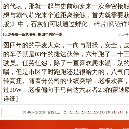
的代表，那就一起与史前萌宠来一次亲密接触
想与霸气萌宠来个近距离接触，首先就需要获取
版)》中，石灰们可以通过孵化、碎片
[
阅读详
[天龙开服一条龙服务]
图四年的的手麦
天龙开
龙
图四年的的手麦大众，一向与耐操，安全，
的车子就是03年的捷达伙伴，六年跑了二十
驶员。任劳任怨，除了一直喜欢爬水温，别
喘，但是市区平时跑跑还是很给力的，八气门
转高扭。随着分公司的业绩突增，老板欢喜
过20W，老板偏向于马自达六或者2.3的蒙
详细
]
共
4657
篇文章
首页
|
上一页
|
225
226
227
228
229
230
231
232
233
| 