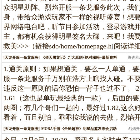
众明星助阵。烈焰开服一条龙服务此次，我
身，带给众游戏玩家不一样的视听盛宴！想
界网络电台吧，听节目参加活动，登录游戏并
主，都有机会获得明星签名大碟，来吧！我
救美>>>（链接sdo/home/homepage.h
[
阅读详
[天龙开服一条龙服务]
《倚天屠龙记》九大原则+绝对秘籍+最新资料
奇迹M
条龙
1.通关原则：如果想通关，要么一人单通，
服一条龙服务千万别在浩方上瞎找人碰。不要
违反这一原则的话你恐怕一背子也过不了。 2
1.61（这也是单玩最经典的一款），后面的
两圈；有几个哥们一起的，最好过1.82,这
看着，而且别怕，乖乖按我说的去做，烈焰
[天龙开服一条龙服务]
MOBA手游《全民超神》明星品鉴发布会启动
烈焰开
龙