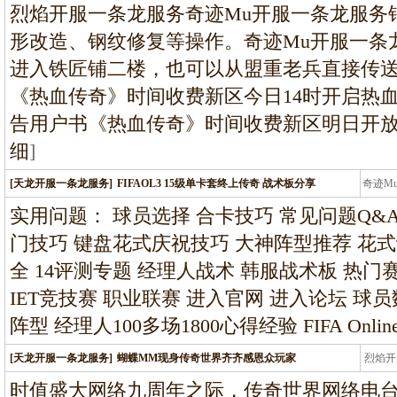
烈焰开服一条龙服务奇迹Mu开服一条龙服务
形改造、钢纹修复等操作。奇迹Mu开服一条
进入铁匠铺二楼，也可以从盟重老兵直接传送进
《热血传奇》时间收费新区今日14时开启热
告用户书《热血传奇》时间收费新区明日开放
细
]
[天龙开服一条龙服务]
FIFAOL3 15级单卡套终上传奇 战术板分享
奇迹M
条龙
实用问题： 球员选择 合卡技巧 常见问题Q&A
门技巧 键盘花式庆祝技巧 大神阵型推荐 花式
全 14评测专题 经理人战术 韩服战术板 热门赛
IET竞技赛 职业联赛 进入官网 进入论坛 球员数
阵型 经理人100多场1800心得经验 FIFA Onl
[天龙开服一条龙服务]
蝴蝶MM现身传奇世界齐齐感恩众玩家
烈焰开
龙
时值盛大网络九周年之际，传奇世界网络电