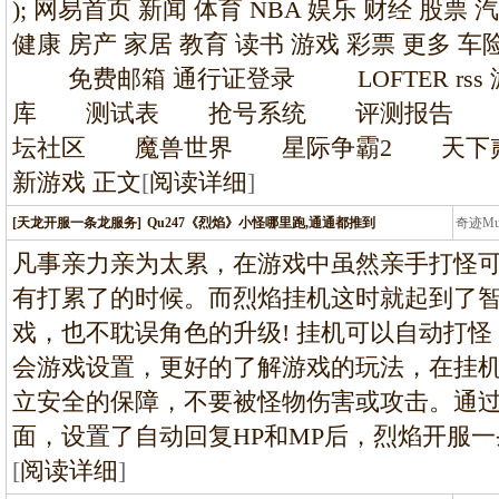
条龙
); 网易首页 新闻 体育 NBA 娱乐 财经 股票 
健康 房产 家居 教育 读书 游戏 彩票 更多
免费邮箱 通行证登录 LOFTER rs
库 测试表 抢号系统 评测报告 
坛社区 魔兽世界 星际争霸2 天下贰
新游戏 正文
[
阅读详细
]
[天龙开服一条龙服务]
Qu247《烈焰》小怪哪里跑,通通都推到
奇迹M
条龙
凡事亲力亲为太累，在游戏中虽然亲手打怪
有打累了的时候。而烈焰挂机这时就起到了
戏，也不耽误角色的升级! 挂机可以自动打
会游戏设置，更好的了解游戏的玩法，在挂
立安全的保障，不要被怪物伤害或攻击。通过
面，设置了自动回复HP和MP后，烈焰开服
[
阅读详细
]