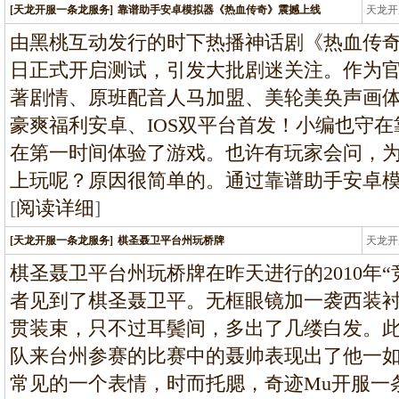
[天龙开服一条龙服务]
靠谱助手安卓模拟器《热血传奇》震撼上线
天龙开
龙
由黑桃互动发行的时下热播神话剧《热血传奇》
日正式开启测试，引发大批剧迷关注。作为
著剧情、原班配音人马加盟、美轮美奂声画
豪爽福利安卓、IOS双平台首发！小编也守
在第一时间体验了游戏。也许有玩家会问，
上玩呢？原因很简单的。通过靠谱助手安卓
[
阅读详细
]
[天龙开服一条龙服务]
棋圣聂卫平台州玩桥牌
天龙开
龙
棋圣聂卫平台州玩桥牌在昨天进行的2010年
者见到了棋圣聂卫平。无框眼镜加一袭西装
贯装束，只不过耳鬓间，多出了几缕白发。
队来台州参赛的比赛中的聂帅表现出了他一
常见的一个表情，时而托腮，奇迹Mu开服一