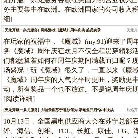
务主要集中在欧洲。在欧洲国家的公司收入税税
细
]
[天龙开服一条龙服务]
网络游戏《魔域》周年庆典 盛况实录
天龙开
龙
在玩家的祝福中，《魔域》(my.91)迎来了
务《魔域》周年庆狂欢月不仅全程贯穿精彩
们都盘算着如何在周年庆期间满载而归呢？
场盛况！玩《魔域》很久了，一直以来《魔
《魔域》周年庆的人气比平时更旺，奖励更
动，所有奖品一个也不放过。不是说周年庆
[
阅读详细
]
[天龙开服一条龙服务]
大咖云集苏宁意欲何为,家电业开启“岁末决战
烈焰开
龙
10月13日，全国黑电供应商大会在苏宁总部召
锋、海信、创维、TCL、长虹、康佳、LG、海