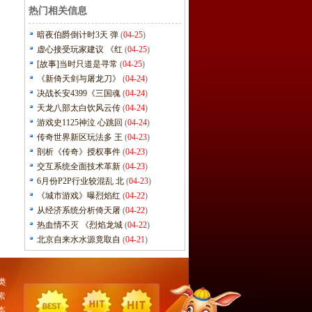
热门相关信息
暗夜伯爵倒计时3天 弹
(
04-25
)
虚心接受玩家建议 《红
(
04-25
)
[故事]当时只道是寻常
(
04-25
)
《新倚天剑与屠龙刀》
(
04-24
)
决战长安4399《三国魂
(
04-24
)
天龙八部太白饮风云传
(
04-24
)
游戏史1125神泣 心跳回
(
04-24
)
传奇世界新区玩法多 王
(
04-23
)
剖析《传奇》授权事件
(
04-23
)
交互系统全面技术革新
(
04-23
)
6月份P2P行业较混乱 北
(
04-23
)
《城市游戏》曝烈焰红
(
04-22
)
从经济系统分析倚天屠
(
04-22
)
热血情不灭 《烈焰龙城
(
04-22
)
北京自来水水源竟取自
(
04-21
)
类
素
本