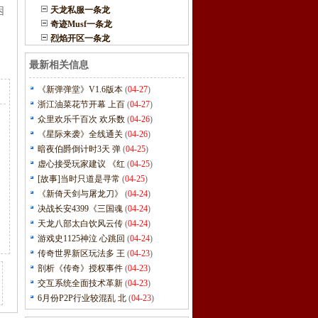
天龙私服一条龙
困
奇迹Musf一条龙
烈焰开区一条龙
最新相关信息
《新弹弹堂》V1.6版本
(
04-27
)
浙江油菜花节开幕 上百
(
04-27
)
众里欢乐千百次 欢乐数
(
04-26
)
《星际来袭》全线通关
(
04-26
)
暗夜伯爵倒计时3天 弹
(
04-25
)
虚心接受玩家建议 《红
(
04-25
)
[故事]当时只道是寻常
(
04-25
)
《新倚天剑与屠龙刀》
(
04-24
)
决战长安4399《三国魂
(
04-24
)
天龙八部太白饮风云传
(
04-24
)
游戏史1125神泣 心跳回
(
04-24
)
传奇世界新区玩法多 王
(
04-23
)
剖析《传奇》授权事件
(
04-23
)
交互系统全面技术革新
(
04-23
)
6月份P2P行业较混乱 北
(
04-23
)