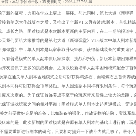
…
来源：本站原创 点击数：
35 更新时间：2026-4-27 7:58:40
了新的征程，力图在学业上更上一层楼。与此同时，第七大道《新弹弹
紧接着萌宠大作战版本之后，又推出了全新V1.6;勇者馈赠;版本，首饰精
成、成长之路、困难模式是本次版本更新的主要内容，在上一期的报道中
天我们要给大家推荐的是第七大道《新弹弹堂》V1.6版本中单人副本新
新弹弹堂》中，单人副本是玩家获取升级经验、获得基础装备的重要途径
，只有普通模式的单人副本供玩家探索、挑战和扫荡，新版本新增困难模
为弹友提供了更多的挑战机会。之所以说新增单人副本困难模式配合了首
玩家在通关单人副本困难模式之后可以获得精炼石，而精炼石是首饰养成
式副本同样可以获得金币等奖励。单人困难副本同样有限制条件，每个玩
进度来决定的。为了保证首饰养成不至于给玩家带来属性上较大的差距，
此保证游戏玩家之间的相对平衡！困难模式单人副本比起普通模式，无论
通关之前要做好充足的准备，比如装备的强化，作战宠物的进阶，宝珠系统
较庆幸的是，此次新增的困难模式是在原有单人副本的基础上进行的，玩
并不需要重新进行副本的研究，只要相对提升一下战斗力就足够了。最令人