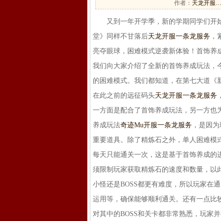
作者：
天龙开服
又到一年开学季，新的学期同学们开始
堂》同样不甘落后
天龙开服一条龙服务
，
亮夺眼球，困难模式逆袭新体验！首饰养
我们向大家介绍了全新的首饰养成玩法，今
的困难模式。我们都知道，在第七大道《
在此之前的远征码头
天龙开服一条龙服务
一方面是配合了首饰养成玩法，另一方也
养成玩法
奇迹Mu开服一条龙服务
，是因为
重要道具。除了精炼石之外，单人困难模
每天只能通关一次，这是基于首饰养成的
须限制玩家获取精炼石的速度和数量，以
小怪还是BOSS都更有难度，所以玩家在
运用等，确保能够顺利通关。还有一点比
对其中的BOSS和关卡都非常熟悉，玩家