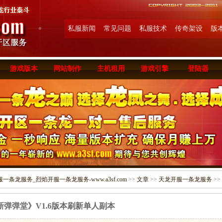
私服新闻
常见问题
私服技术
传奇架设
版
游戏版本
网站制作
主机租用
游戏引擎
登陆器
条龙服务_烈焰开服一条龙服务-www.a3sf.com
>>
文章
>>
天龙开服一条龙服务
>>
新弹弹堂》V1.6版本刷新单人副本