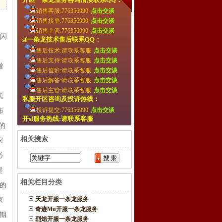
销售客服:776356990
点击交谈
销售接单:776356990
点击交谈
销售主管:776356990
点击交谈
炼闪
sf一条龙技术售后联系QQ：
售后技术:请联系客服
点击交谈
，
售后支持:请联系客服
点击交谈
增
售后值班:请联系客服
点击交谈
售后解答:请联系客服
点击交谈
，
售后主管:请联系客服
点击交谈
式
私服开区咨询及投诉热线：
投诉提交:776356990
点击交谈
饰
开sf服务热线:请联系客服
的
相关搜索
家
必
是
相关栏目分类
的
天龙开服一条龙服务
家
奇迹Mu开服一条龙服务
期
烈焰开服一条龙服务