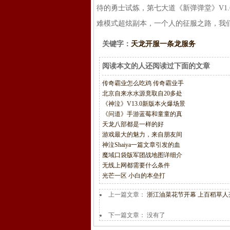
待的勇士试炼，第七大道《新弹弹堂》V1
难模式超炫副本，一个人的征服之路，我
关键字：
天龙开服一条龙服务
阅读本文的人还阅读过下面的文章
传奇霸业怎么吃鸡 传奇霸业手
北京自来水水源竟取自20多处
《神泣》V13.0新版本火爆场景
《问道》手游蓝莓和童童的真
天龙八部都是一样的好
游戏最大的魅力，来自朋友间
神泣Shaiya一篇文章引发的血
魔域口袋版军团战地图详细介
无线上网都需要什么条件
光芒一区 小白的本垒打
上一篇文章：
浙江油菜花节开幕 上百稻草人
下一篇文章： 没有了