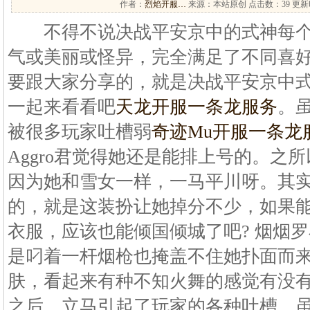
作者：
烈焰开服…
来源：本站原创 点击数：
39 更新时
不得不说决战平安京中的式神每个
气或美丽或怪异，完全满足了不同喜
要跟大家分享的，就是决战平安京中
一起来看看吧
天龙开服一条龙服务
。
被很多玩家吐槽弱
奇迹Mu开服一条龙
Aggro君觉得她还是能排上号的。之
因为她和雪女一样，一马平川呀。其
的，就是这装扮让她掉分不少，如果
衣服，应该也能倾国倾城了吧? 烟烟
是叼着一杆烟枪也掩盖不住她扑面而
肤，看起来有种不知火舞的感觉有没有
之后，立马引起了玩家的各种吐槽。