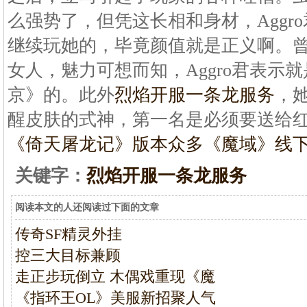
么强势了，但凭这长相和身材，Aggr
继续玩她的，毕竟颜值就是正义啊。
女人，魅力可想而知，Aggro君表示
京》的。此外
烈焰开服一条龙服务
，她
醒皮肤的式神，第一名是必须要送给
《倚天屠龙记》版本众多
《魔域》线下
关键字：
烈焰开服一条龙服务
阅读本文的人还阅读过下面的文章
传奇SF精灵外挂
控三大目标兼顾
走正步玩倒立 木偶戏重现《魔
《指环王OL》美服新招聚人气