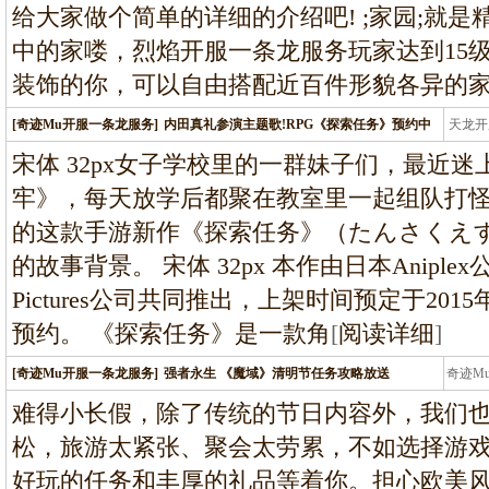
给大家做个简单的详细的介绍吧! ;家园;就是
中的家喽，烈焰开服一条龙服务玩家达到15
装饰的你，可以自由搭配近百件形貌各异的
[奇迹Mu开服一条龙服务]
内田真礼参演主题歌!RPG《探索任务》预约中
天龙开
龙
宋体 32px女子学校里的一群妹子们，最近迷
牢》，每天放学后都聚在教室里一起组队打
的这款手游新作《探索任务》（たんさくえ
的故事背景。 宋体 32px 本作由日本Anipl
Pictures公司共同推出，上架时间预定于20
预约。 《探索任务》是一款角
[
阅读详细
]
[奇迹Mu开服一条龙服务]
强者永生 《魔域》清明节任务攻略放送
奇迹M
条龙
难得小长假，除了传统的节日内容外，我们
松，旅游太紧张、聚会太劳累，不如选择游
好玩的任务和丰厚的礼品等着你。担心欧美