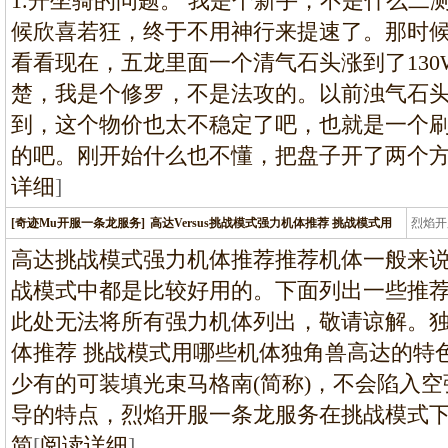
1.开坐骑的问题。 我是个新手，不是什么二
候欣喜若狂，终于不用神行来提速了。那时
看看现在，五龙里面一个清气石头涨到了13
楚，我是个修罗，不是法攻的。以前浊气石头也
到，这个物价也太不稳定了吧，也就是一个刷
的吧。刚开始什么也不懂，把盘子开了两个
详细
]
[奇迹Mu开服一条龙服务]
高达Versus挑战模式强力机体推荐 挑战模式用
烈焰开
龙
高达挑战模式强力机体推荐推荐机体一般来
战模式中都是比较好用的。下面列出一些推
此处无法将所有强力机体列出，敬请谅解。
体推荐 挑战模式用哪些机体独角兽高达的特
少有的可装填光束马格南(简称)，不会陷入
导的特点，烈焰开服一条龙服务在挑战模式
简
[
阅读详细
]