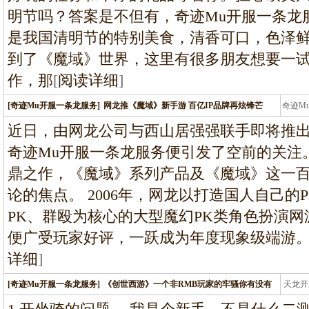
明节吗？答案是不但有，奇迹Mu开服一条龙
是我国清明节的特别美食，清香可口，色泽
到了《魔域》世界，这里有很多朋友想要一
作，那
[
阅读详细
]
[奇迹Mu开服一条龙服务]
网龙推《魔域》新手游 百亿IP品牌再炫锋芒
奇迹M
条龙
近日，由网龙公司与西山居强强联手即将推
奇迹Mu开服一条龙服务便引发了空前的关注
鼎之作，《魔域》系列产品及《魔域》这一百
论的焦点。 2006年，网龙以打造国人自己
PK、群殴为核心的大型魔幻PK类角色扮演
便广受玩家好评，一跃成为年度现象级端游
详细
]
[奇迹Mu开服一条龙服务]
《创世西游》一个非RMB玩家的牢骚你有没有
天龙开
龙