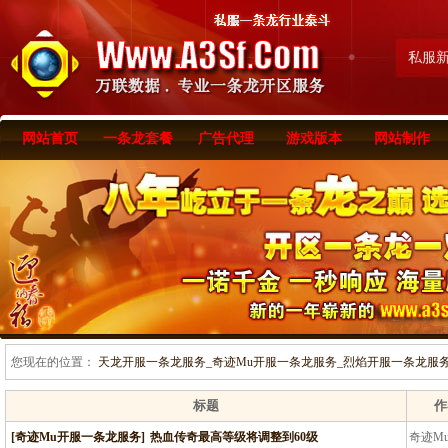
私服
网站首页
一条龙套餐
广告代理
游戏版本
网站制作
您现在的位置：
天龙开服一条龙服务_奇迹Mu开服一条龙服务_烈焰开服一条龙服务-www
标题
作
[奇迹Mu开服一条龙服务]
热血传奇最高等级将调整到60级
奇迹M