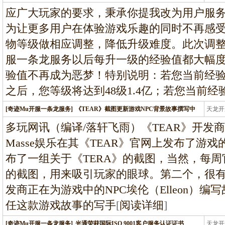
条龙
应广大玩家的要求，秉承你提我改为用户服
为让更多用户在体验游戏乐趣的同时不再感
物等级做相应调整，降低升级难度。此次调整
服一条龙服务以后每升一级的经验值都大幅度
验值不再成为恶梦！特别说明：若您当前经验
之后，您等级将达到48级1.4亿；若您当前经
[奇迹Mu开服一条龙服务]
《TEAR》截图更新游戏NPC背景故事撰写中
天龙开
龙
多玩网讯（编译/落轩飞雨）《TEAR》开发商Blue
Masse娱乐在其《TEAR》官网上发布了游
布了一组关于《TERA》的截图，当然，每周
的截图，用来吸引玩家的眼球。第二个，很
发商正在为游戏中的NPC埃伦（Elleon）编写故
任这款游戏故事的写手
[
阅读详细
]
[奇迹Mu开服一条龙服务]
光通荣获国际ISO 9001客户服务认证证书
天龙开