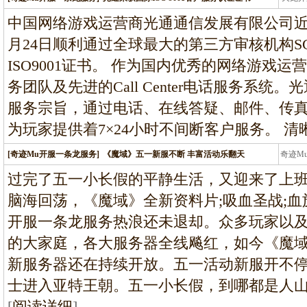
龙
中国网络游戏运营商光通通信发展有限公司近日
月24日顺利通过全球最大的第三方审核机构S
ISO9001证书。 作为国内优秀的网络游戏
务团队及先进的Call Center电话服务系
服务宗旨，通过电话、在线答疑、邮件、传
为玩家提供着7×24小时不间断客户服务。 清
[奇迹Mu开服一条龙服务]
《魔域》五一新服不断 丰富活动乐翻天
奇迹M
条龙
过完了五一小长假的平静生活，又迎来了上
脑海回荡，《魔域》全新资料片;吸血圣战;血
开服一条龙服务热浪还未退却。众多玩家以
的大家庭，各大服务器全线飚红，如今《魔
新服务器还在持续开放。五一活动新服开不
士进入亚特王朝。五一小长假，到哪都是人
[
阅读详细
]