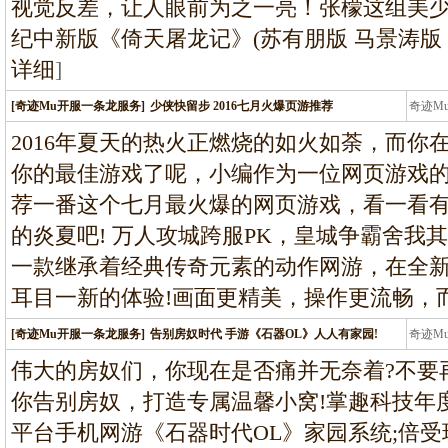
视觉反差，让人眼前为之一亮！张檬这组美
纪中新版《倚天屠龙记》(苏有朋版 马景涛版 
详细
]
[奇迹Mu开服一条龙服务]
少侠快留步 2016七月火爆页游推荐
奇迹M
条龙
2016年夏天的热火正燃烧的如火如荼，而你
你的最佳游戏了呢，小编作为一位网页游戏
荐一番这个七月最火爆的网页游戏，看一看有哪
的炎夏吧! 万人攻城跨服PK，皇城争霸舍我其
一款继承着经典传奇元素的动作网游，在全新
耳目一新的体验!画面更精美，操作更流畅，
[奇迹Mu开服一条龙服务]
告别房奴时代 手游《石器OL》人人有家园!
奇迹M
条龙
伟大的房奴们，你现在是否痛并无奈着?不要再
你告别房奴，打造专属温馨小窝!掌趣科技年度
平台手机网游《石器时代OL》家园系统;倍