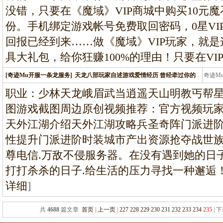
没错，只要在《魔域》VIP商城中购买10元魔
份。手机绑定游戏帐号免费取回密码，0星VI
回报已经到来……做《魔域》VIP玩家，就
具大礼包，给你狂赚100%的理由！只要在VI
[奇迹Mu开服一条龙服务]
天龙八部玩家自述游戏爱情经历 曾经牵过你的
奇迹M
条龙
职业：少林天龙峨眉武当逍遥天山明教丐帮
图游戏截图周边原创视频推荐：官方视频玩
天外江湖介绍天外江湖攻略兵圣奇阵门派进
性提升门派进阶时装城市产出资源抢夺战世族我于
尊电信.万敌不侵服务器。在没有遇到她的日
打打杀杀的日子.给生活的压力寻找一种邂逅
详细
]
共
4688
篇文章
首页
|
上一页
|
227
228
229
230
231
232
233
234
235
| 