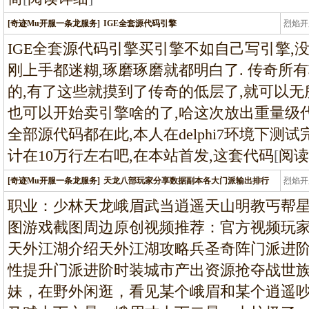
[奇迹Mu开服一条龙服务]
IGE全套源代码引擎
烈焰开
龙
IGE全套源代码引擎买引擎不如自己写引擎,没
刚上手都迷糊,琢磨琢磨就都明白了. 传奇所
的,有了这些就摸到了传奇的低层了,就可以无
也可以开始卖引擎啥的了,哈这次放出重量级代码
全部源代码都在此,本人在delphi7环境下测
计在10万行左右吧,在本站首发,这套代码
[
阅读
[奇迹Mu开服一条龙服务]
天龙八部玩家分享数据副本各大门派输出排行
烈焰开
龙
职业：少林天龙峨眉武当逍遥天山明教丐帮
图游戏截图周边原创视频推荐：官方视频玩
天外江湖介绍天外江湖攻略兵圣奇阵门派进
性提升门派进阶时装城市产出资源抢夺战世
妹，在野外闲逛，看见某个峨眉和某个逍遥