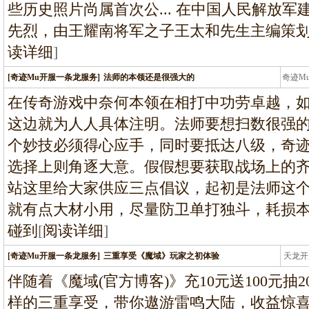
些历史照片尚属首次公... 在中国人民解放军
先烈，由王耀南将军之子王太和先生主编策划
读详细
]
[奇迹Mu开服一条龙服务]
法师的本领还是很强大的
奇迹M
条龙
在传奇游戏中奈何本领在相打中功劳卓越，
这边就为人人具体注明。法师要想扫数很强
个妙技必须得心应手，同时要抵达八级，奇迹
选择上则角逐大意。假假想要获取战场上的
站这里给大家供应三点倡议，起初是法师这
就有点大材小用，尽量防卫单打独斗，耗损
碰到
[
阅读详细
]
[奇迹Mu开服一条龙服务]
三重享受《魔域》玩家之初体验
天龙开
龙
伴随着《魔域(官方博客)》充10元送100元抽
样的三重享受，带你遨游雷鸣大陆，收益惊喜大