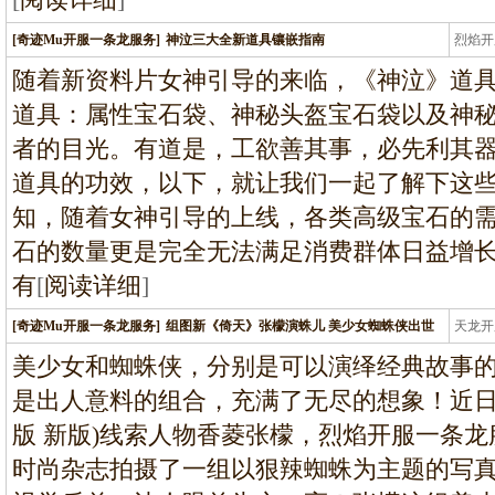
[奇迹Mu开服一条龙服务]
神泣三大全新道具镶嵌指南
烈焰开
龙
随着新资料片女神引导的来临，《神泣》道
道具：属性宝石袋、神秘头盔宝石袋以及神秘
者的目光。有道是，工欲善其事，必先利其器
道具的功效，以下，就让我们一起了解下这
知，随着女神引导的上线，各类高级宝石的
石的数量更是完全无法满足消费群体日益增
有
[
阅读详细
]
[奇迹Mu开服一条龙服务]
组图新《倚天》张檬演蛛儿 美少女蜘蛛侠出世
天龙开
龙
美少女和蜘蛛侠，分别是可以演绎经典故事
是出人意料的组合，充满了无尽的想象！近日
版 新版)线索人物香菱张檬，烈焰开服一条
时尚杂志拍摄了一组以狠辣蜘蛛为主题的写