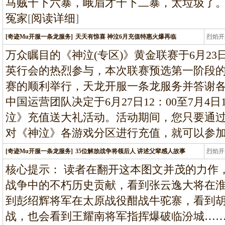
马贼十下六暴，峨眉才十下二暴，太垃圾了
冤家
[
阅读详细
]
[奇迹Mu开服一条龙服务]
天天有惊喜 神泣6月充值特惠火爆再临
烈焰开
龙
万众瞩目的《神泣(专区)》黄金联赛于6月2
英行会的热烈参与，本次联赛预选第一阶段
赛的顺利举行，天龙开服一条龙服务并答谢
中国运营团队决定于6月27日12：00至7月4
泣》充值送大礼活动。活动期间，您只要通
对《神泣》各游戏分区进行充值，就可以参
[奇迹Mu开服一条龙服务]
35位解放战争将领后人 讲述父辈感人故事
烈焰开
龙
核心提示： 读者在翻开这本图文并茂的力作
战争中的不朽历史贡献，看到张云逸大将在
到彭绍辉将军在太原战役酣战牛驼寨，看到
战，也会看到王耀南将军指挥爆破临汾城……