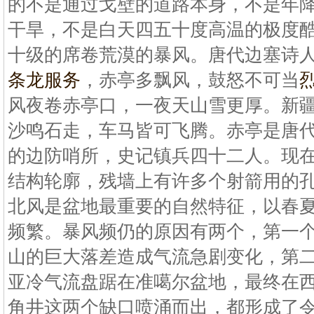
的不是通过戈壁的道路本身，不是年
干旱，不是白天四五十度高温的极度
十级的席卷荒漠的暴风。唐代边塞诗
条龙服务
，赤亭多飘风，鼓怒不可当
风夜卷赤亭口，一夜天山雪更厚。新
沙鸣石走，车马皆可飞腾。赤亭是唐
的边防哨所，史记镇兵四十二人。现
结构轮廓，残墙上有许多个射箭用的
北风是盆地最重要的自然特征，以春
频繁。暴风频仍的原因有两个，第一
山的巨大落差造成气流急剧变化，第
亚冷气流盘踞在准噶尔盆地，最终在
角井这两个缺口喷涌而出，都形成了