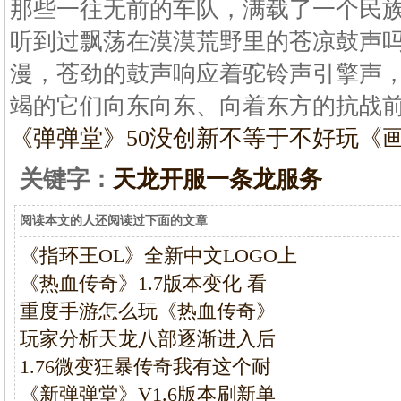
那些一往无前的车队，满载了一个民
听到过飘荡在漠漠荒野里的苍凉鼓声
漫，苍劲的鼓声响应着驼铃声引擎声
竭的它们向东向东、向着东方的抗战
《弹弹堂》50
没创新不等于不好玩《
关键字：
天龙开服一条龙服务
阅读本文的人还阅读过下面的文章
《指环王OL》全新中文LOGO上
《热血传奇》1.7版本变化 看
重度手游怎么玩《热血传奇》
玩家分析天龙八部逐渐进入后
1.76微变狂暴传奇我有这个耐
《新弹弹堂》V1.6版本刷新单