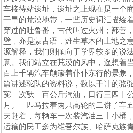
车接待站遗址，遗址之上现在是一个
干旱的荒漠地带，一些历史词汇描绘
穿过的吐鲁番，古代叫过火州；鄯善
壁，亦是蒙古语，难生草木的土地之
源解释，我们则倾向于学界较多的说
意。我们站立在荒漠的风中，遥想着
百上千辆汽车颠簸着仆仆东行的景象
篇讲述驼队的资料说，数以千计的骆
驼一次驮一百公斤汽油，日行三四十
月。一匹马拉着两只高轮的二饼子车
夫赶着，每辆车一次装汽油三十小桶
运输的民工多为维吾尔族、哈萨克族