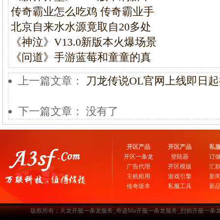
传奇霸业怎么吃鸡 传奇霸业手
北京自来水水源竟取自20多处
《神泣》V13.0新版本火爆场景
《问道》手游蓝莓和童童的真
上一篇文章：
刀龙传说OL官网上线即日
下一篇文章： 没有了
开区产品
开区产品
私
开区一条龙
登陆器
订
广告代理
开区模版
汇
主机租用
游戏引擎
新
传奇版本
私服工具
新
版权所有：天龙开服一条龙服务_奇迹Mu开服一条龙服务_烈焰开服一条龙服务-www.a3sf.c