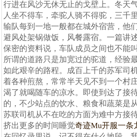
行进在风沙无休无止的戈壁上。冬天
人坐不得车，牵驼人骑不得驼，三千
输队每到一地一般都在城外宿营，他
避风处架锅做饭，风餐露宿。一篇讲
保密的资料说，车队成员之间也不能
所谓的道路只是加宽过的驼道，经验
如此艰辛的路程。成百上千的苏军司
着各种煎熬，常常半天见不到一个村
渴了就喝随车的凉水。即使到达了接
的，不少站点的饮水、粮食和蔬菜是
苏联司机从不在吃的方面为难中方接
挤出更多的时间睡觉
奇迹Mu开服一条
在回忆录里说，记不得在什么地段，