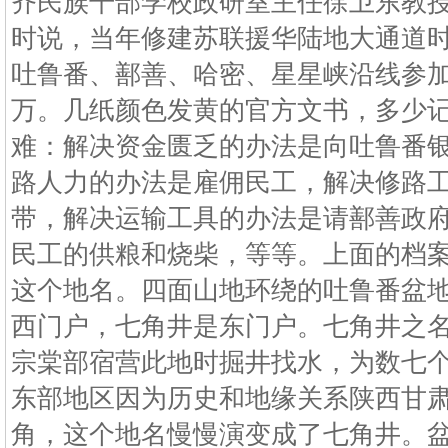
齐民族干部学校政研室主任徐卫东教
时说，当年修建苏联援华陆地大通道
吐鲁番、鄯善、哈密、星星峡沿线参
万。几纸颜色发黄的官方文书，多少
难：解决资金匮乏的办法是向吐鲁番
路人力的办法是雇佣民工，解决修路
带，解决运输工具的办法是请鄯善政
民工的供粮和烧柴，等等。上面的档
这个地名。四面山地环绕的吐鲁番盆
西门户，七角井是东门户。七角井之
宗棠部宿营此地时掘井找水，为数七
东部地区因为历史和地缘关系陕西甘
角，这个地名慢慢演变成了七角井。