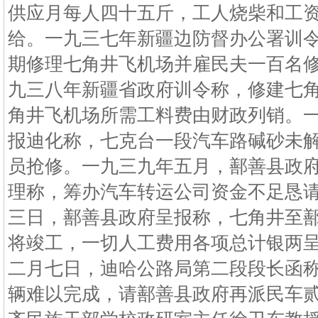
供应月每人四十五斤，工人烧柴和工
给。一九三七年新疆边防督办公署训
期修理七角井飞机场并雇民夫一百名
九三八年新疆省政府训令称，修建七
角井飞机场所需工料费由财政列销。
报迪化称，七克台一段汽车路碱砂未
员抢修。一九三九年五月，鄯善县政
理称，筹办汽车转运公司资金不足恳
三日，鄯善县政府呈报称，七角井至
将竣工，一切人工费用各项总计银两
二月七日，迪哈公路局第二段段长函
辆难以完成，请鄯善县政府再派民车