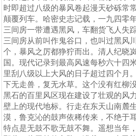
时即超过八级的暴风卷起漫天砂砾常
颠覆列车。哈密史志记载，一九四零
三间房一带遭遇黑风，车翻货飞人失
三间房从前叫作鬼谷口，也叫过黑风
个，暴风之厉都狰狞而出。清人纪晓
国。现代记录到最高风速每秒六十四
里刮八级以上大风的日子超过四个月
下无走兽，复无水草。这个没有红柳
黑石的百里风区现在建设了壮观的风
壁上的现代地标。行走在东天山南麓
漠，鲁克沁的鼓声依稀传来，不绝于
特点是无鼓不歌无鼓不舞。遥想当年