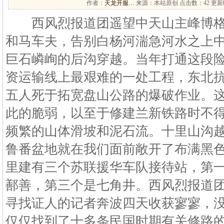
作者：
天龙开服…
来源：本站原创 点击数：
42 更新时
西风烈报道团遥望中天山主峰博格
和马车夫，告别白杨河湍急河水之上
巨石嶙峋的后沟穿越。当年打通这段
资运输线上最艰难的一处工程，东北
五人死于拓宽盘山公路的爆破作业。
此的脆弱，以至于修建兰新铁路时不
频繁的山体滑坡和泥石流。十里山沟
鲁番盆地就在我们面前敞开了布满黑
里建有三个苏联援华车队接待站，第
鄯善，第三个是七角井。西风烈报道
寻找证人的记者奔波四天收获寥寥，
仅仅找到了十多条民国时期有关修路