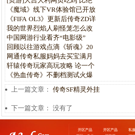
[页游]大吉大利网页吃鸡 比绝
《魔域》线下VR体验馆已开放
《FIFA OL3》更新后传奇ZD详
我的世界烈焰人刷怪笼怎么改
中国网游行业看齐“电影级”
回顾以往游戏点滴《斩魂》20
网通传奇私服妈妈去买宝满月
轩辕传奇玩家高玩攻略 论一个
《热血传奇》不删档测试火爆
上一篇文章：
传奇SF精灵外挂
下一篇文章： 没有了
开区产品
开区产品
私