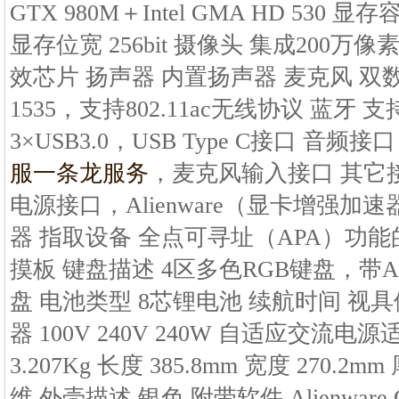
GTX 980M＋Intel GMA HD 530 显
显存位宽 256bit 摄像头 集成200万
效芯片 扬声器 内置扬声器 麦克风 双数字
1535，支持802.11ac无线协议 蓝牙 
3×USB3.0，USB Type C接口 音频
服一条龙服务
，麦克风输入接口 其它接
电源接口，Alienware（显卡增强加速
器 指取设备 全点可寻址（APA）功
摸板 键盘描述 4区多色RGB键盘，带A
盘 电池类型 8芯锂电池 续航时间 视
器 100V 240V 240W 自适应交流
3.207Kg 长度 385.8mm 宽度 270.2
维 外壳描述 银色 附带软件 Alienware 