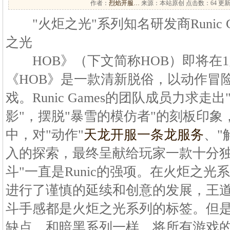
作者：
烈焰开服…
来源：本站原创 点击数：
64 更新
"火炬之光"系列知名研发商Runic G
之光
HOB》（下文简称HOB）即将在1月
《HOB》是一款清新脱俗，以动作冒
戏。Runic Games的团队成员力求走
影"，摆脱"暴雪的模仿者"的刻板印象
中，对"动作"
天龙开服一条龙服务
、"
入的探索，最终呈献给玩家一款十分独
斗"一直是Runic的强项。在火炬之光系列
进行了谨慎的延续和创意的发展，王
斗手感都是火炬之光系列的标签。但
缺点，和暗黑系列一样，将所有游戏