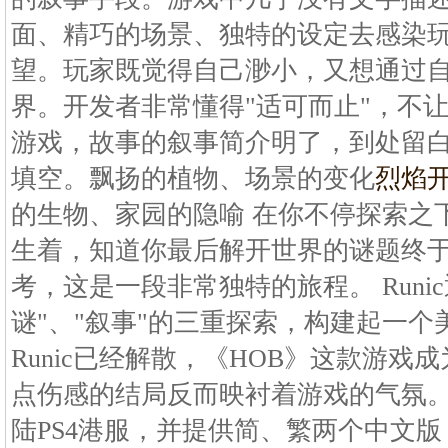
面、精巧的场景、独特的设定去感染
望。玩家既觉得自己渺小，又想通过
界。开发者非常懂得"适可而止"，不让
游戏，故事的叙事简介明了，到处留
填空。飘扬的植物、场景的变化
烈焰
的生物、家园的隐喻 在你不停探索之
生着，知道你最后解开世界的谜题终
考，这是一段非常独特的旅程。 Runic
谜"、"叙事"的三重探索，构建起一
Runic已经解散，《HOB》这款游
点伤感的结局反而映衬着游戏的气氛。1
陆PS4港服，并提供简、繁两个中文