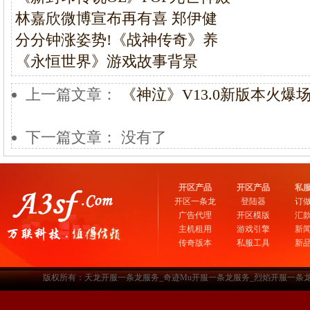
林嘉欣微博宣布再有喜 郑伊健
分分钟涨姿势!《战神传奇》养
《永恒世界》游戏故事背景
上一篇文章：
《神泣》V13.0新版本火爆
下一篇文章： 没有了
开区产品
开区产品
私
开区一条龙
登陆器
订
广告代理
开区模版
汇
主机租用
游戏引擎
新
传奇版本
私服工具
新
版权所有：天龙开服一条龙服务_奇迹Mu开服一条龙服务_烈焰开服一条龙服务-www.a3sf.c