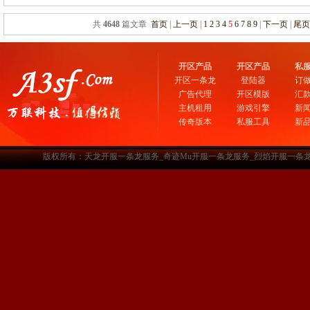
共
4648
篇文章
首页
|
上一页
|
1
2
3
4
5
6
7
8
9
|
下一页
|
尾
开区产品
开区产品
私
开区一条龙
登陆器
订
广告代理
开区模版
汇
主机租用
游戏引擎
新
传奇版本
私服工具
新
版权所有：天龙开服一条龙服务_奇迹Mu开服一条龙服务_烈焰开服一条龙服务-www.a3sf.c