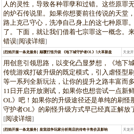
人的灵性，导致各种罪孽和过错。这些原罪
的炉石传说里。如果你想要前往传说的天堂
路上克己守心，洗净自己身上的这七种原罪。
了。下面，就让我们借着七宗罪这一概念。
错误
[
阅读详细
]
[烈焰开服一条龙服务]
颠覆打怪升级 《地下城守护者OL》5大革新盘
天龙开
龙
用创意引领思路，以变化凸显梦想，《地下城
传统游戏打破升级的既定模式，引入虐怪型
等一系列全新玩法，让你的提升之路丰富而多
11日开启开放测试，如果你也想尝试一点新
OL》吧！如果你的升级途径还是单纯的刷怪
守护者OL》的刷怪升级方式早已经真正解放
[
阅读详细
]
[烈焰开服一条龙服务]
皇室战争玩家分析商店的传奇卡售价及影响
天龙开