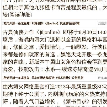
但相比于其他九张橙卡而言是程度最低的，
较
[
阅读详细
]
[烈焰开服一条龙服务]
剑舞侠踪 《仙online》职业解析抢鲜看
烈焰开
龙
古典仙侠力作《仙online》即将于8月30日14:
琢后，游戏内四大门派将以全新的风格和丰
面，修仙之旅，爱恨情仇，一触即发。行侠
来都是修仙玩家的首选，飘逸天龙开服一条
家的青睐，新版本中蜀山女角色相信会得到
喜爱。技能攻击：水系—;缓速冻结奇迹Mu
[烈焰开服一条龙服务]
同名动漫改编页游《禁术目录》公测开启
奇迹M
条龙
由杰姆火网络重金打造2013年最新重量级3
期待下终于公测了. 内测期间玩家的火热支
评，随着人气日益增长，《禁书目录》的研发