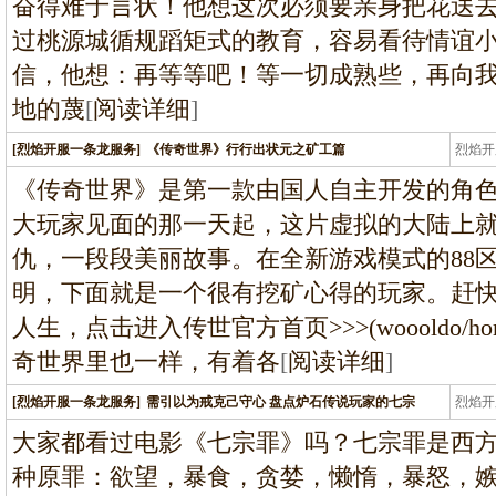
奋得难于言状！他想这次必须要亲身把花送
过桃源城循规蹈矩式的教育，容易看待情谊
信，他想：再等等吧！等一切成熟些，再向
地的蔑
[
阅读详细
]
[烈焰开服一条龙服务]
《传奇世界》行行出状元之矿工篇
烈焰开
龙
《传奇世界》是第一款由国人自主开发的角
大玩家见面的那一天起，这片虚拟的大陆上
仇，一段段美丽故事。在全新游戏模式的88
明，下面就是一个很有挖矿心得的玩家。赶
人生，点击进入传世官方首页>>>(woooldo/home
奇世界里也一样，有着各
[
阅读详细
]
[烈焰开服一条龙服务]
需引以为戒克己守心 盘点炉石传说玩家的七宗
烈焰开
龙
大家都看过电影《七宗罪》吗？七宗罪是西方
种原罪：欲望，暴食，贪婪，懒惰，暴怒，