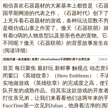
条龙
相信喜欢石器题材的大家基本上都曾是《石器时
国早期网游的代表之作，《石器时代》创下
上充斥着石器题材的游戏，各种玩法层数不
是模仿或山寨之作罢了。傲天《石器联萌》就
有着Q萌的人物造型以及形形色色的宠物。它
不同呢？傲天《石器联萌》的背景故事发生
[
阅读详细
]
[烈焰开服一条龙服务]
纹章》(HeroEmblems)不讲情怀,两个台湾兄弟
烈焰开
龙
首页 每日聚焦 最好玩 新鲜事 触视点 动态资
闭窗口 《英雄纹章》（Hero Emblems
实地做游戏 《英雄纹章》的完成度之高，使
队开发的成熟作品。但其实这款游戏的开发
打仗亲兄弟，让我们来看看他们这两年来的
FaceTime第一次见到Julian，他身着洁净的
[
阅