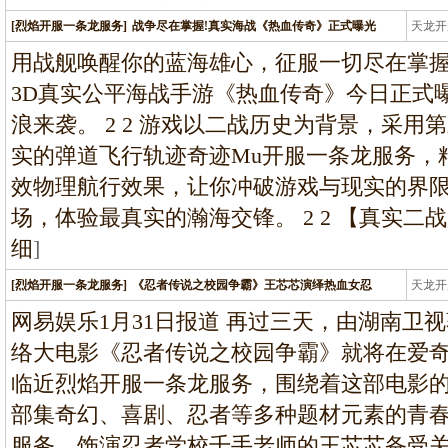
[烈焰开服一条龙服务]
战争尽在掌握!真实海战《热血传奇》正式曝光
天龙开
龙
用战舰唤醒你的蓝海雄心，征服一切尽在掌握
3D真实公平海战手游《热血传奇》今日正式
浪来袭。 2 2 游戏以二战历史为背景，采用
实的弹道飞行轨迹奇迹Mu开服一条龙服务，
效物理航行效果，让你冲破游戏与现实的界
场，体验最真实的瀚海交锋。 2 2 【真实二
细
]
[烈焰开服一条龙服务]
《忍者传说之校园争霸》王芯芯演绎热血女忍
天龙开
龙
网易娱乐1月31日报道 再过三天，由湖南卫
络大电影《忍者传说之校园争霸》就将在爱
临近烈焰开服一条龙服务，围绕着这部电影
部集奇幻、喜剧、忍者等多种题材元素的青
服务，饰演忍者学校千手老师的王芯芯备受关注