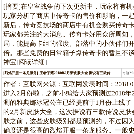
龙
[摘要]在皇室战争的下次更新中，玩家将有
玩家分析了商店中传奇卡的售价和影响，一
新后，传奇竞技场的商店中有机会购买传奇
玩家都关注的大消息。传奇卡好用众所周知
局，能提高卡组的强度。部落中的小伙伴们
倍。那些免费的日常箱子爆传奇卡的暂且不
神宝
[
阅读详细
]
[烈焰开服一条龙服务]
王者荣耀2018年2月新皮肤大全 据说有三款传
奇迹M
条龙
作者：互联网来源：互联网发表时间：2018 01 3
进入2月份啦，之前小编给大家预测过2018
测的雅典娜冰冠公主已经提前于1月份上线了
的2月新皮肤大全，这次据说有三款传说皮肤
肤之前，这些皮肤级别都是预测的，不过因
确度还是很高的烈焰开服一条龙服务。一般