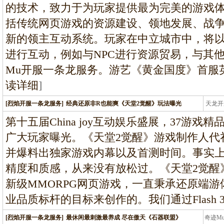
的技术，致力于为玩家提供最为完美的游戏
括传统网页游戏的资源建设、领地发展、战
新的领主互动系统。玩家在中立城市中，将
进行互动，例如与NPC进行资源贸易，与其
Mu开服一条龙服务。游艺《黄金国度》首服英雄
读详细
]
[烈焰开服一条龙服务]
经典还原非R也能爽《天堂2觉醒》玩法曝光
天龙开
龙
第十五届China joy互动娱乐盛展，37游
广大玩家曝光。《天堂2觉醒》游戏制作人代
并爆料出独家游戏内幕以及首测时间。事实
精度和质感，从来没有放松过。《天堂2觉醒
新级MMORPG网页游戏，一直秉承还原端
业品质标杆的目标来创作的。我们通过Flash 
[烈焰开服一条龙服务]
最休闲最刺激最养成 尽在傲天《石器联盟》
奇迹M