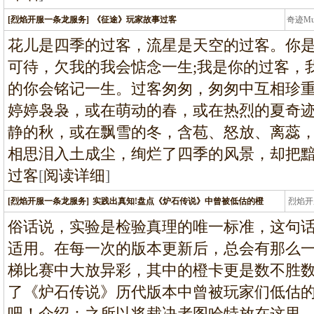
[烈焰开服一条龙服务]
《征途》玩家故事过客
奇迹M
条龙
花儿是四季的过客，流星是天空的过客。你
可待，欠我的我会惦念一生;我是你的过客，
的你会铭记一生。过客匆匆，匆匆中互相珍
婷婷袅袅，或在萌动的春，或在热烈的夏奇迹
静的秋，或在飘雪的冬，含苞、怒放、离蕊
相思泪入土成尘，绚烂了四季的风景，却把
过客
[
阅读详细
]
[烈焰开服一条龙服务]
实践出真知!盘点《炉石传说》中曾被低估的橙
烈焰开
龙
俗话说，实验是检验真理的唯一标准，这句
适用。在每一次的版本更新后，总会有那么
梯比赛中大放异彩，其中的橙卡更是数不胜
了《炉石传说》历代版本中曾被玩家们低估的橙
吧！介绍：之所以将裁决者图哈特放在这里