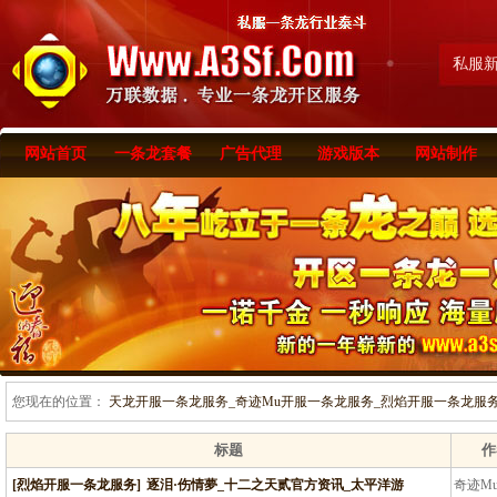
私服
网站首页
一条龙套餐
广告代理
游戏版本
网站制作
您现在的位置：
天龙开服一条龙服务_奇迹Mu开服一条龙服务_烈焰开服一条龙服务-www
标题
作
[烈焰开服一条龙服务]
逐泪·伤情夢_十二之天贰官方资讯_太平洋游
奇迹M