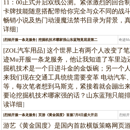
11：00正式开启双线公测。紧张激烈的回合
卡牌技能随意搭配带给你完全与众不同的战
畅销小说及热门动漫魔法禁书目录为背景，
详细
]
[烈焰开服一条龙服务]
挖掘机技术哪家强山东蓝翔竟屈居第二
奇迹M
条龙
[ZOL汽车用品] 这个世界上有两个人改变
迹Mu开服一条龙服务，他让我知道了车里边
掘机技术是一个日进斗金的金饭碗；另一个
来我们现在交通工具统统需要变革 电动汽车
等，每次笔者想到马斯克，紧接着就会蹦出
要论挖掘机技术哪家强的话？山东蓝翔只能排
读详细
]
[烈焰开服一条龙服务]
页游《黄金国度》首服7月8日盛大开启
烈焰开
龙
游艺《黄金国度》是国内首款横版策略网页