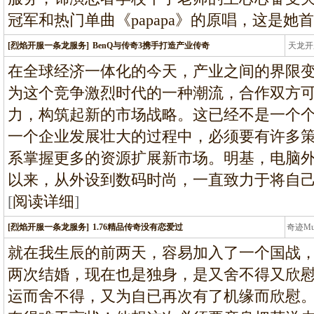
冠军和热门单曲《papapa》的原唱，这是她
[烈焰开服一条龙服务]
BenQ与传奇3携手打造产业传奇
天龙开
龙
在全球经济一体化的今天，产业之间的界限
为这个竞争激烈时代的一种潮流，合作双方
力，构筑起新的市场战略。这已经不是一个
一个企业发展壮大的过程中，必须要有许多
系掌握更多的资源扩展新市场。明基，电脑外设
以来，从外设到数码时尚，一直致力于将自
[
阅读详细
]
[烈焰开服一条龙服务]
1.76精品传奇没有恋爱过
奇迹M
条龙
就在我生辰的前两天，容易加入了一个国战
两次结婚，现在也是独身，是又舍不得又欣
运而舍不得，又为自已再次有了机缘而欣慰