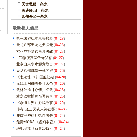
天龙私服一条龙
奇迹Musf一条龙
烈焰开区一条龙
最新相关信息
电竞级游戏本惠普暗影
(
04-28
)
天龙八部天龙之天涯无
(
04-28
)
索菲尼洛复式吊顶决战
(
04-27
)
1.76微变狂暴传奇我有
(
04-27
)
北京自来水水源竟取自
(
04-27
)
天龙八部都是一样的好
(
04-26
)
《七龙珠OL》国服短期
(
04-26
)
无线上网都需要什么条
(
04-26
)
武林外传【心情】忆武
(
04-25
)
林嘉欣微博宣布再有喜
(
04-25
)
《永恒世界》游戏故事
(
04-25
)
传奇3道士灭魂火符在哪
(
04-24
)
迎首部资料片热血传奇
(
04-24
)
免费MOBA《虚幻争霸》
(
04-24
)
绝地搜救《石器2012》
(
04-24
)