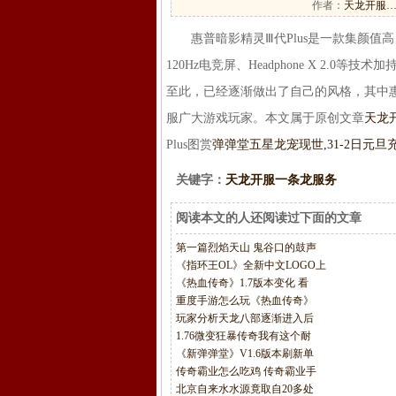
作者：
天龙开服
惠普暗影精灵Ⅲ代Plus是一款集颜值高
120Hz电竞屏、Headphone X 2.0等技术加
至此，已经逐渐做出了自己的风格，其中惠
服广大游戏玩家。本文属于原创文章
天龙
Plus图赏
弹弹堂五星龙宠现世,31-2日元旦
关键字：
天龙开服一条龙服务
阅读本文的人还阅读过下面的文章
第一篇烈焰天山 鬼谷口的鼓声
《指环王OL》全新中文LOGO上
《热血传奇》1.7版本变化 看
重度手游怎么玩《热血传奇》
玩家分析天龙八部逐渐进入后
1.76微变狂暴传奇我有这个耐
《新弹弹堂》V1.6版本刷新单
传奇霸业怎么吃鸡 传奇霸业手
北京自来水水源竟取自20多处