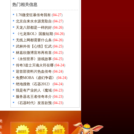
热门相关信息
1.76微变狂暴传奇我有
(
04-27
)
北京自来水水源竟取自
(
04-27
)
天龙八部都是一样的好
(
04-26
)
《七龙珠OL》国服短期
(
04-26
)
无线上网都需要什么条
(
04-26
)
武林外传【心情】忆武
(
04-25
)
林嘉欣微博宣布再有喜
(
04-25
)
《永恒世界》游戏故事
(
04-25
)
传奇3道士灭魂火符在哪
(
04-24
)
迎首部资料片热血传奇
(
04-24
)
免费MOBA《虚幻争霸》
(
04-24
)
绝地搜救《石器2012》
(
04-24
)
我是有产业的人《魔域
(
04-23
)
服务器名王者传奇本介
(
04-23
)
《石器时代》发首款预
(
04-23
)
类
素
本