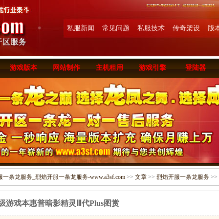
私服新闻
常见问题
私服技术
传奇架设
版
游戏版本
网站制作
主机租用
游戏引擎
登陆器
条龙服务_烈焰开服一条龙服务-www.a3sf.com
>>
文章
>>
烈焰开服一条龙服务
>>
级游戏本惠普暗影精灵Ⅲ代Plus图赏