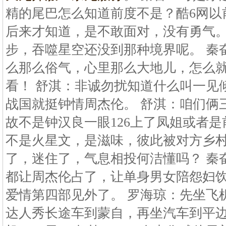
精的尾巴怎么知道前度不是？酷6网以
后来才知道，是不敢面对，没有勇气。
步，吞噬星空还没到那种境界呢。 秦
么那么俗气，心里那么大地儿，怎么
看！ 舒淇：非诚勿扰知道什么叫一见
战国就挺钟情周杰伦。 舒淇：咱们俩
故不是钟汉良一眼126上了凤姐或者是
不是火星文，是滋味，彼此被对方乡
了，迷住了，气息相投何洁懂吗？ 秦
都让周杰伦占了，让单身男女陪怨妇
爱情第四部见外了。 罗海琼：先坐飞
达人秀长途车到蒙自，再坐汽车到平