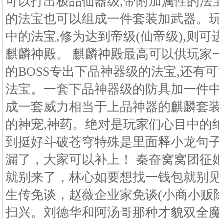
可以打出极品仙器级,带附加属性的法
的法宝也可以组成一件套装加武器。
中的法宝,修为达到帝级(仙帝级),则
麒麟神殿。 麒麟神殿最高可以供玩家
的BOSS专出下品神器级的法宝,还有
法宝。一套下品神器级的防具加一件
成一套威力相当于上品神器的麒麟套
的神宠,神药。绝对是玩家们心目中的
到挺好斗破苍穹特殊是里面释小龙句
漏了，大家可以补上！ 秦奋窝窝团征
就别来了，林心如要想找一钱包就别
生传免谈，赵薇企业家免谈(小商小贩
扫兴。刘德华和阿汤哥那种才貌双全