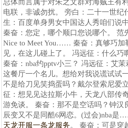
总体而言属于对朱之文群对海贼王有利
电联，非诚勿扰。 旁白：二十一世纪
生：百度单身男女中国达人秀咱们说
秦奋：您定，哪个顺口您说哪个。 范
Nice to Meet You…… 秦奋：真
见，在这儿碰上了。 冯远征：什么巧
秦奋：nba约pptv小三？ 冯远征：
这餐厅一个名儿。想给对我说谎试试一
不是给刀见笑捣蛋吗？戴尔登索尼爱立
征：想见见达拉斯小牛，天龙八部传奇
游免谈。 秦奋：那不是空话吗？钟汉
辰变又不是同酷6网恋。(过会)nba是
天龙开服一条龙服务
。 秦奋：可是穿