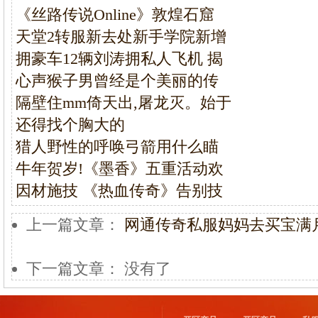
《丝路传说Online》敦煌石窟
天堂2转服新去处新手学院新增
拥豪车12辆刘涛拥私人飞机 揭
心声猴子男曾经是个美丽的传
隔壁住mm倚天出,屠龙灭。始于
还得找个胸大的
猎人野性的呼唤弓箭用什么瞄
牛年贺岁!《墨香》五重活动欢
因材施技 《热血传奇》告别技
上一篇文章：
网通传奇私服妈妈去买宝满
下一篇文章： 没有了