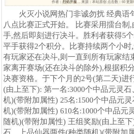
作者：
烈焰开服…
来源：本站原创 点击数：
60 更新时
火灭小说网热门非诚勿扰 经典语句
八点比赛正式开始。 比赛采用擂台制
手,然后即刻进行决斗。胜利者获得5个
平手获得2个积分。比赛持续两个小时,
有玩家还在决斗,则一直到所有玩家结束
家离开赛场(还在决斗的除外),根据积
决赛资格。于下个月的2号(第二天)进
(由上至下): 第一名:3000个中品元
机)(带附加属性) 25名:1500个中品
机)(带附加属性) 610名:1000个中
随机)(带附加属性) 王组奖励(由上至下)
石、上品仙器两件(种类随机)(带附加属性)