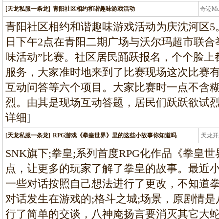
[天龙私服一条龙]
青阳社区相约和谐趣味游戏活动
奇迹M
条龙
青阳社区相约和谐趣味游戏活动为庆沈河区5。
日下午2点在青阳二期广场与沃尔玛超市联合
味活动”比赛。社区居民踊跃报名，个个脸上
服务，大家准时地来到了比赛现场这次比赛
互动问答等六个项目。大家比赛时一点不含
烈。由其是现场互动答题，居民们跃跃欲试
详细
]
[天龙私服一条龙]
RPG游戏《拳皇世界》里的这些小故事你知道吗
天龙开
龙
SNK旗下;拳皇;系列首度RPG化作品《拳皇
点，让更多的玩家了解了拳皇的故事。最近
一些对话按照自己想法进行了更改，不知道
对话发生在游戏的;格斗之城;场景，原剧情
行了简单的交谈，八神庵扬言要消灭其它大