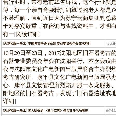
售行业时，常有老前辈告诉我，这个行业就
薄，每一个亲自弯腰精打细算过的老人都是
不甚理解，直到近日因为苏宁云商集团副总
于对嘉宾敬重，在咨询与查找资料中，才明
有一
[
阅读详细
]
[天龙私服一条龙]
中国考古学会旧石器 专业委员会年会在沈举行
天龙开
龙
10月20日至23日，2017沈阳地区旧石器考
石器专业委员会年会在沈阳举行。本次会议
会与沈阳市文化广电新闻出版局联合主办烈
考古研究所、康平县文化广电新闻出版局承
心、康平县文物管理所烈焰开服一条龙服务
阳地区的旧石器考古，发现了旧石器遗址或地
详细
]
[天龙私服一条龙]
老大听你的!《格斗江湖》佣兵乱斗玩法曝光
奇迹M