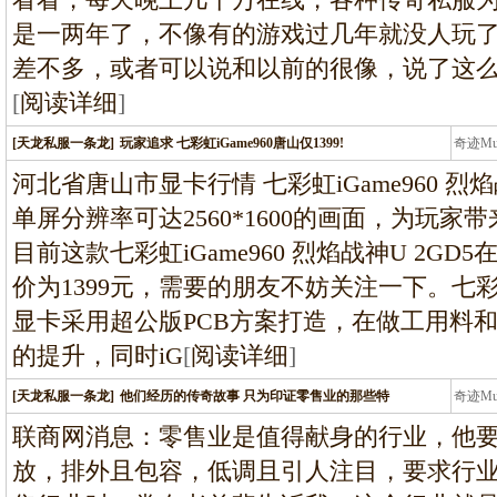
是一两年了，不像有的游戏过几年就没人玩
差不多，或者可以说和以前的很像，说了这
[
阅读详细
]
[天龙私服一条龙]
玩家追求 七彩虹iGame960唐山仅1399!
奇迹M
条龙
河北省唐山市显卡行情 七彩虹iGame960 烈
单屏分辨率可达2560*1600的画面，为玩
目前这款七彩虹iGame960 烈焰战神U 2G
价为1399元，需要的朋友不妨关注一下。七彩虹i
显卡采用超公版PCB方案打造，在做工用料
的提升，同时iG
[
阅读详细
]
[天龙私服一条龙]
他们经历的传奇故事 只为印证零售业的那些特
奇迹M
条龙
联商网消息：零售业是值得献身的行业，他
放，排外且包容，低调且引人注目，要求行