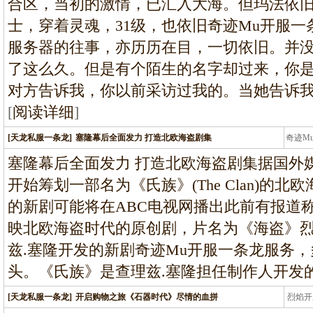
合区，当初的激情，已汇入大海。但玛法依
士，穿着灵魂，31级，也依旧奇迹Mu开服一
服务器的往事，亦历历在目，一切依旧。并
了这么久。但是有个陌生的名字却过来，你
对方告诉我，你以前采访过我的。当她告诉
[
阅读详细
]
[天龙私服一条龙]
塞隆幕后全面发力 打造北欧海盗剧集
奇迹M
条龙
塞隆幕后全面发力 打造北欧海盗剧集据国外
开始筹划一部名为《氏族》(The Clan)的
的新剧可能将在ABC电视网播出此前有报道
映北欧海盗时代的原创剧，片名为《海盗》
兹.塞隆开发的新剧奇迹Mu开服一条龙服务
头。《氏族》是查理兹.塞隆担任制作人开发
[天龙私服一条龙]
开启购物之旅《石器时代》尽情的血拼
烈焰开