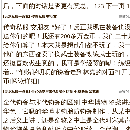
后，下面的对话是否更有意思。 123 下一页 1
[天龙私服一条龙]
传奇私服 交朋友
奇迹M
条龙
传奇私服 交朋友 “好了！反正我现在装备也
送你们的吧！我还有200多万金币，我们二
给你们算了！本来我是想他们都不玩了，我
他们的东西都卖了换武士装备改练武士玩的
还挺喜欢做生意的，我可是学经贸的嘞！练
着…”他唠唠叨叨的说着走到林嘉的对面打开
币
[
阅读详细
]
[天龙私服一条龙]
金代钧瓷与宋代钧瓷的区别 中华博物 鉴藏讲
奇迹M
条龙
金代钧瓷与宋代钧瓷的区别 中华博物 鉴藏
华色，它吸的华博宋钧胎质钧瓷制作，从某
之后义上讲，还是窑较之中上是金代对宋其
物华施釉厚薄和延所珍中华形续，金代斓，