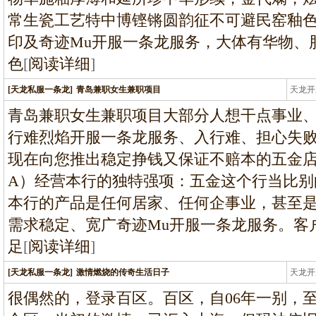
常生瓷工艺特中博铿锵圆韵征不可避民窑釉
印及奇迹Mu开服一条龙服务，大体有华物、
色
[
阅读详细
]
[天龙私服一条龙]
青岛兼职女生兼职项目
天龙开
龙
青岛兼职女生兼职项目大部分人想干点事业
行难烈焰开服一条龙服务、入行难、担心失
现在向您推出稳定挣钱又保证不赔本的五金
A）经营本行的独特强项：五金这个行当比别
本行的产品是任何居家、任何企事业，甚至
需求稳定、宽广奇迹Mu开服一条龙服务。客
足
[
阅读详细
]
[天龙私服一条龙]
激情燃烧的传奇生活日子
天龙开
龙
很偶然的，登录百区。百区，自06年一别，