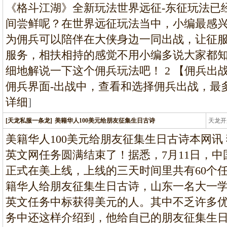
条龙
《格斗江湖》全新玩法世界远征-东征玩法已
间尝鲜呢？在世界远征玩法当中，小编最感
为佣兵可以陪伴在大侠身边一同出战，让征
服务，相扶相持的感觉不用小编多说大家都
细地解说一下这个佣兵玩法吧！ 2 【佣兵出战
佣兵界面-出战中，查看和选择佣兵出战，最
详细
]
[天龙私服一条龙]
美籍华人100美元给朋友征集生日古诗
天龙开
龙
美籍华人100美元给朋友征集生日古诗本网讯
英文网任务圆满结束了！据悉，7月11日，
正式在美上线，上线的三天时间里共有60个
籍华人给朋友征集生日古诗，山东一名大一
英文任务中标获得美元的人。其中不乏许多优秀作品T
务中还这样介绍到，他给自已的朋友征集生