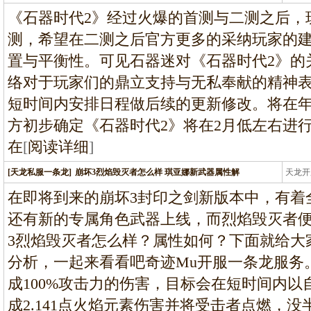
龙
《石器时代2》经过火爆的首测与二测之后，
测，希望在二测之后官方更多的采纳玩家的
置与平衡性。可见石器迷对《石器时代2》的
络对于玩家们的鼎立支持与无私奉献的精神
短时间内安排日程做后续的更新修改。将在
方初步确定《石器时代2》将在2月低左右进
在
[
阅读详细
]
[天龙私服一条龙]
崩坏3烈焰毁灭者怎么样 琪亚娜新武器属性解
天龙开
龙
在即将到来的崩坏3封印之剑新版本中，有着
还有新的专属角色武器上线，而烈焰毁灭者
3烈焰毁灭者怎么样？属性如何？下面就给大
分析，一起来看看吧奇迹Mu开服一条龙服务
成100%攻击力的伤害，目标会在短时间内
成2.141点火焰元素伤害并将受击者点燃，没