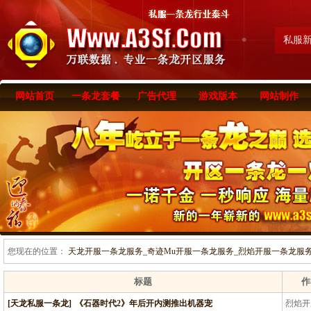
私服
网站首页
一条龙套餐
广告代理
游戏版本
网站制作
您现在的位置：
天龙开服一条龙服务_奇迹Mu开服一条龙服务_烈焰开服一条龙服务-www
标题
作
[天龙私服一条龙]
《石器时代2》年后开内测推出机器宠
烈焰开