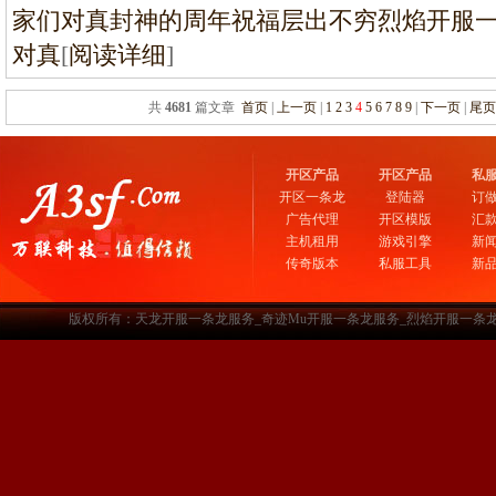
家们对真封神的周年祝福层出不穷烈焰开服
对真
[
阅读详细
]
共
4681
篇文章
首页
|
上一页
|
1
2
3
4
5
6
7
8
9
|
下一页
|
尾
开区产品
开区产品
私
开区一条龙
登陆器
订
广告代理
开区模版
汇
主机租用
游戏引擎
新
传奇版本
私服工具
新
版权所有：天龙开服一条龙服务_奇迹Mu开服一条龙服务_烈焰开服一条龙服务-www.a3sf.c