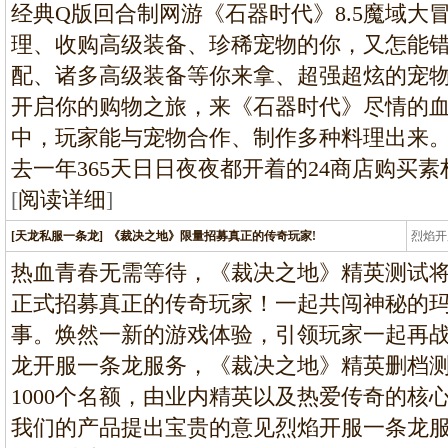
龙
经典Q版回合制网游《石器时代》8.5魔域大
理、收购高级装备、珍稀宠物的你，又怎能
配、诸多高级装备等你来拿、超强超炫的宠
开启你的购物之旅，来《石器时代》尽情的
中，玩家能与宠物合作、制作多种料理出来
去一年365天日日夜夜都开着的24商店购买
[
阅读详细
]
[天龙私服一条龙]
《裁决之地》限量招募真正的传奇玩家!
烈焰开
龙
热血青春无需等待，《裁决之地》精英测试将
正式招募真正的传奇玩家！一起共闯神秘的
事。焕然一新的游戏体验，引领玩家一起再
龙开服一条龙服务，《裁决之地》精英删档
1000个名额，由业内精英以及热爱传奇的核
我们的产品提出宝贵的意见烈焰开服一条龙