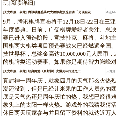
玩
[
阅读详细
]
[天龙私服一条龙]
腾讯棋牌盛典六大锦标赛预选启动 千万现金花
奇迹M
条龙
9月，腾讯棋牌宣布将于12月18日-22日在三
年度盛典。日前，广受棋牌爱好者关注、总
赛已进入预选阶段，竞技扑克、麻将、斗地
围棋两大棋类项目预选赛战火已经燃遍全国。 
技世界杯，总奖金高达10,000,000元人民
的棋牌类运动赛事。如果你是期待智力巅峰
[天龙私服一条龙]
经典网游《真封神》火爆周年报道之二
天龙开
龙
真封神一周年庆，就象四月的天气那么火热
潮还没到，但是已经让米果的工作人员热的
底是天气热还是周年庆忙的热，我想已经很
象头上的太阳一样火热。游戏外的我猜我猜
休日两天玩家参与并且留下资料的就达近万