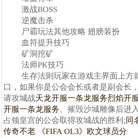
激战BOSS
逆魔击杀
尸霸玩法其他攻略 翅膀装扮
血符提升技巧
矿洞挖矿
法师PK技巧
生存法则玩家在游戏主界面上方就
口，如果你是公会会长或者是副会长
请攻城战
天龙开服一条龙服务
烈焰开
开服一条龙服务
、摧毁沙城雕像后进入皇
占领皇宫的公会取得攻城战的胜利;
同
传奇不老 《FIFA OL3》欧文球员分