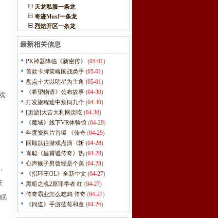
天龙私服一条龙
奇迹Musf一条龙
烈焰开区一条龙
最新相关信息
PK神器降临《新密传》
(
05-01
)
首款卡牌策略国战类手
(
05-01
)
盘点十大以明星为主角
(
05-01
)
《希望物语》公布故事
(
04-30
)
游戏
打发旅程途中烦闷九个
(
04-30
)
[页游]大吉大利网页吃
(
04-30
)
《魔域》线下VR体验馆
(
04-29
)
年度资料片首曝 《传奇
(
04-29
)
回顾以往游戏点滴《斩
(
04-28
)
肖聪《皇甫谧传奇》热
(
04-28
)
心声猴子男曾经是个美
(
04-28
)
，
《指环王OL》全新中文
(
04-27
)
狂
黑暗之魂2原罪学者 红
(
04-27
)
传奇霸业怎么吃鸡 传奇
(
04-27
)
催眠
《问道》手游蓝莓和童
(
04-26
)