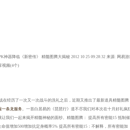
器降临《新密传》 精髓图腾大揭秘 2012 10 25 09:28:32 来源: 网易
视频(4个)
在经历了一次又一次战斗的洗礼之后，近期又推出了最新道具精髓图腾
服一条龙服务
。一首白居易的《琵琶行》道不尽我们对本次在十月好礼疯
让我们一起来揭开精髓神秘的面纱。精髓图腾： 提高所有密能15 抵制
生命值增加500增加抗定身概率5% 提高所有密能15：不解释，所有密能加