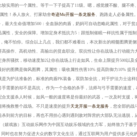
比较实用的一个属性。等于一下子提高了11级。嗯，感觉腰不酸、腿不疼
神属性！杀人放火、打家劫舍
奇迹Mu开服一条龙服务
、跑路走人必备属性
~，最大生命值增加500：全血脉的肉盾，奶妈可自动忽略此属性，对于贫
品属性，安全的保障。增加定身术抵抗力5：跟抵制催眠一样抗性属于抵制
吧，俺不怕你。综合以上几点，我们都不难看出，本次新出的精髓图腾更侧
要高操作、高机动性、高输出的贫血职业。双抗性让你在战场上行动能力
身所骚扰，移动速度加2让你在战场上行走如风，生命上限提升500以及
好的图腾是御风图腾，其属性：吸收属性伤害10% 提高防御力10% 提升
就是为护法准备的，标准的肉盾PK装备，双防加全抗，对于护法力士这样
弓手需要的却不是高抗， 作为一个合格的杀手，法师与弓手需要的速度，
配合支援杀人时候，如风一般的速度将是你最好的武器，一次及时支援，
能将挽救整个战场。不只是速度的提升
天龙开服一条龙服务
，您全部的战
追杀到前方的目标，再也不用担心遇到遇到敌对阵营的大部队无法逃脱，
JOY（嬉戏族）互动娱乐网作为中国互动娱乐领域的生力军，始终致力于基
验，同时也在努力促进大众的数字文化生活，通过互联网为用户提供多元化