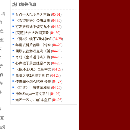
热门相关信息
、
。增
盘点十大以明星为主角
(
05-01
)
《希望物语》公布故事
(
04-30
)
血
打发旅程途中烦闷九个
(
04-30
)
负
[页游]大吉大利网页吃
(
04-30
)
《魔域》线下VR体验馆
(
04-29
)
重
年度资料片首曝 《传奇
(
04-29
)
大
回顾以往游戏点滴《斩
(
04-28
)
全
肖聪《皇甫谧传奇》热
(
04-28
)
心声猴子男曾经是个美
(
04-28
)
所
《指环王OL》全新中文
(
04-27
)
的
黑暗之魂2原罪学者 红
(
04-27
)
传奇霸业怎么吃鸡 传奇
(
04-27
)
在
《问道》手游蓝莓和童
(
04-26
)
将
神泣Shaiya一篇文章引
(
04-26
)
光芒一区 小白的本垒打
(
04-26
)
斗
从
于互
的娱