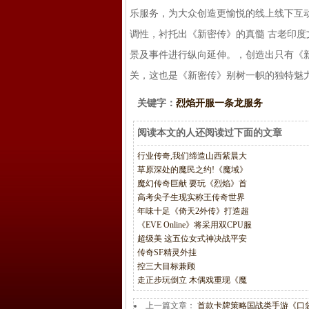
乐服务，为大众创造更愉悦的线上线下互动
调性，衬托出《新密传》的真髓 古老印
景及事件进行纵向延伸。，创造出只有《新
关，这也是《新密传》别树一帜的独特魅
关键字：
烈焰开服一条龙服务
阅读本文的人还阅读过下面的文章
行业传奇,我们缔造山西紫晨大
草原深处的魔民之约!《魔域》
魔幻传奇巨献 要玩《烈焰》首
高考尖子生现实称王传奇世界
年味十足《倚天2外传》打造超
《EVE Online》将采用双CPU服
超级美 这五位女式神决战平安
传奇SF精灵外挂
控三大目标兼顾
走正步玩倒立 木偶戏重现《魔
上一篇文章：
首款卡牌策略国战类手游《口