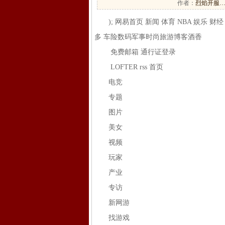
作者：
烈焰开服
); 网易首页 新闻 体育 NBA 娱乐 财经 
多 车险数码军事时尚旅游博客酒香
免费邮箱 通行证登录
LOFTER rss 首页
电竞
专题
图片
美女
视频
玩家
产业
专访
新网游
找游戏