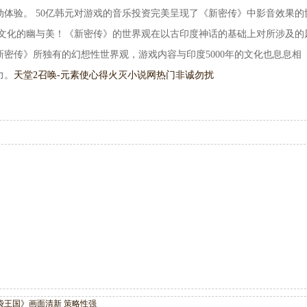
体验。 50亿韩元对游戏的音乐投资完美呈现了《新密传》中影音效果的
度文化的幽与美！《新密传》的世界观在以古印度神话的基础上对所涉及的
密传》所独有的幻想性世界观，游戏内容与印度5000年的文化也息息相
力。
天堂2召唤-元素使心得
火灭小说网热门非诚勿扰
袋王国》画面清新 策略性强