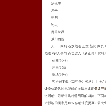
测试表
发号
评测
论坛
魔兽世界
梦幻西游
天下3 网易 游戏频道 正文 新闻 网页 PK神
频道 有0人参与 点击进入《新密传》资料库
截图(10张)
原画(8张)
壁纸(16张)
客户端下载《新密传》资料片主神之战
让您体验风驰电掣般的激情与速度
天龙开
送活动中最新道具精髓图腾的期待，下面就
术影响的概率是10% 移动速度提高2 最大