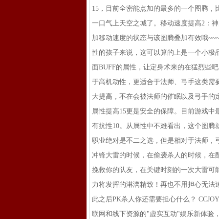
15，目前全密能点加的最多的一个图腾，
一口气上天空之城了。移动速度提高2：
加移动速度的状态与该图腾叠加有效哦~~
性的孩子来说，这可以算的上是一个小极
面BUFF的属性，让定身术来的在猛烈些
于高机动性，更适合于法师、弓手这类需
大提高，不在会被法师的催眠以及弓手的定
属性提高15更是安全的保障。目前游戏中最
有抗性10。从属性中不难看出，这个图腾
职业绝对是不二之选，但是相对于法师，
冲锋大雷的时候，在偷袭杀人的时候，在
挽救你的队友，在关键时刻的一次大雷可
力将发挥的淋漓精致！再也不用担心无法
此之后PK杀人你还需要担心什么？ CC
联网和线下资源的"虚实互动"娱乐新体