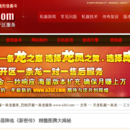
私服新闻
常见问题
私服技术
传奇架设
版
游戏版本
网站制作
主机租用
游戏引擎
登陆器
条龙服务_烈焰开服一条龙服务-www.a3sf.com
>>
文章
>>
天龙私服一条龙
>> 正文
神器降临《新密传》 精髓图腾大揭秘