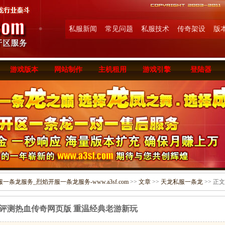
私服新闻
常见问题
私服技术
传奇架设
版
游戏版本
网站制作
主机租用
游戏引擎
登陆器
条龙服务_烈焰开服一条龙服务-www.a3sf.com
>>
文章
>>
天龙私服一条龙
>> 正文
评测热血传奇网页版 重温经典老游新玩