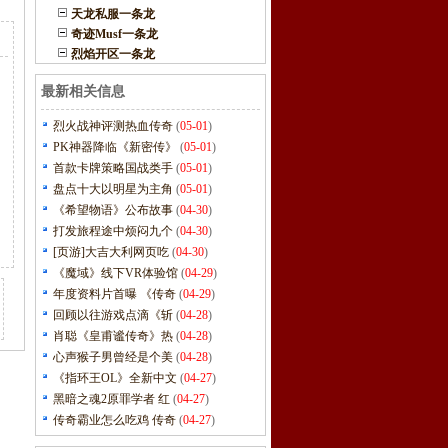
天龙私服一条龙
奇迹Musf一条龙
烈焰开区一条龙
最新相关信息
烈火战神评测热血传奇
(
05-01
)
PK神器降临《新密传》
(
05-01
)
首款卡牌策略国战类手
(
05-01
)
盘点十大以明星为主角
(
05-01
)
《希望物语》公布故事
(
04-30
)
打发旅程途中烦闷九个
(
04-30
)
[页游]大吉大利网页吃
(
04-30
)
《魔域》线下VR体验馆
(
04-29
)
年度资料片首曝 《传奇
(
04-29
)
回顾以往游戏点滴《斩
(
04-28
)
肖聪《皇甫谧传奇》热
(
04-28
)
心声猴子男曾经是个美
(
04-28
)
《指环王OL》全新中文
(
04-27
)
黑暗之魂2原罪学者 红
(
04-27
)
传奇霸业怎么吃鸡 传奇
(
04-27
)