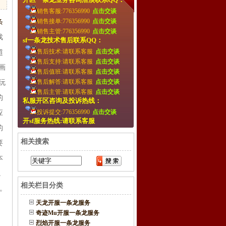
销售客服:776356990
点击交谈
销售接单:776356990
点击交谈
条
销售主管:776356990
点击交谈
戏
sf一条龙技术售后联系QQ：
售后技术:请联系客服
点击交谈
超
售后支持:请联系客服
点击交谈
画
售后值班:请联系客服
点击交谈
售后解答:请联系客服
点击交谈
玩
售后主管:请联系客服
点击交谈
的
私服开区咨询及投诉热线：
投诉提交:776356990
点击交谈
应
开sf服务热线:请联系客服
的
相关搜索
要
本
。
相关栏目分类
。
天龙开服一条龙服务
奇迹Mu开服一条龙服务
烈焰开服一条龙服务