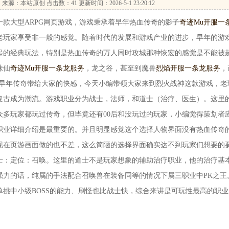
…
来源：本站原创 点击数：
41 更新时间：2026-5-1 23:20:12
款大型ARPG网页游戏，游戏秉承着早年热血传奇的影子
奇迹Mu开服一
老玩家享受非一般的感觉。随着时代的发展和游戏产业的进步，早年的游
起的经典玩法，特别是热血传奇的万人同时攻城那种恢宏的感觉是不能被
诛仙
奇迹Mu开服一条龙服务
，龙之谷，甚至到魔兽
烈焰开服一条龙服务
，
家早年传奇带给大家的快感，今天小编带领大家来到烈火战神这款游戏，老
复古成为潮流。游戏职业分为战士，法师，和道士（治疗、医生）。这里
众多玩家都玩过传奇，但毕竟还有00后和没玩过的玩家，小编觉得策划者
职业详细介绍是最重要的。并且明显感觉这个选择人物界面没有热血传奇
现在页游画面做的也不差，这么简陋的选择界面确实达不到玩家们想要的
士：定位：召唤。这里的道士不是玩家想象的辅助治疗职业，他的治疗基
强力的话，纯属的手法配合召唤兽在装备同等的情况下属三职业中PK之王
挑中小级BOSS的能力、刷怪也比战士快，综合来讲是可玩性最高的职业