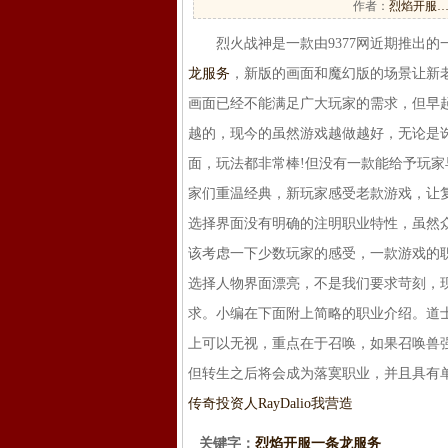
作者：
烈焰开服
烈火战神是一款由9377网近期推出的一
龙服务
，新版的画面和魔幻版的场景让新
画面已经不能满足广大玩家的需求，但早
越的，现今的虽然游戏越做越好，无论是
面，玩法都非常棒!但没有一款能给予玩
家们重温经典，新玩家感受老款游戏，让
选择界面没有明确的注明职业特性，虽然
该考虑一下少数玩家的感受，一款游戏的
选择人物界面漂亮，不是我们要求苛刻，
求。小编在下面附上简略的职业介绍。道
上可以无视，重点在于召唤，如果召唤兽
但转生之后将会成为落寞职业，并且具有单
传奇投资人RayDalio我营造
关键字：
烈焰开服一条龙服务