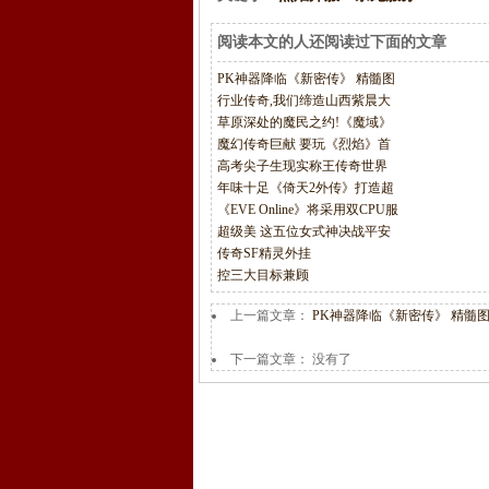
阅读本文的人还阅读过下面的文章
PK神器降临《新密传》 精髓图
行业传奇,我们缔造山西紫晨大
草原深处的魔民之约!《魔域》
魔幻传奇巨献 要玩《烈焰》首
高考尖子生现实称王传奇世界
年味十足《倚天2外传》打造超
《EVE Online》将采用双CPU服
超级美 这五位女式神决战平安
传奇SF精灵外挂
控三大目标兼顾
上一篇文章：
PK神器降临《新密传》 精髓
下一篇文章： 没有了