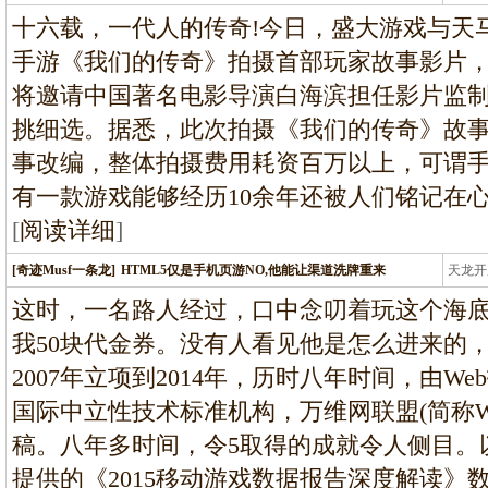
龙
十六载，一代人的传奇!今日，盛大游戏与天
手游《我们的传奇》拍摄首部玩家故事影片
将邀请中国著名电影导演白海滨担任影片监
挑细选。据悉，此次拍摄《我们的传奇》故
事改编，整体拍摄费用耗资百万以上，可谓
有一款游戏能够经历10余年还被人们铭记在
[
阅读详细
]
[奇迹Musf一条龙]
HTML5仅是手机页游NO,他能让渠道洗牌重来
天龙开
龙
这时，一名路人经过，口中念叨着玩这个海底
我50块代金券。没有人看见他是怎么进来的
2007年立项到2014年，历时八年时间，由W
国际中立性技术标准机构，万维网联盟(简称W3
稿。八年多时间，令5取得的成就令人侧目。以手
提供的《2015移动游戏数据报告深度解读》