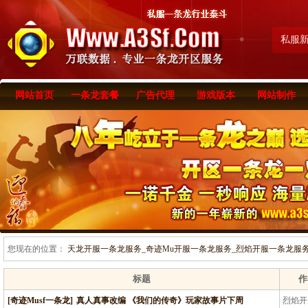
私服
网站首页
一条龙套餐
广告代理
游戏版本
网站制作
您现在的位置：
天龙开服一条龙服务_奇迹Mu开服一条龙服务_烈焰开服一条龙服务-www
标题
作
[奇迹Musf一条龙]
真人真事改编 《我们的传奇》玩家故事片下周
烈焰开