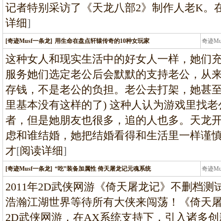
记者特别采访了《天龙八部2》制作人老K。在
详细
]
[奇迹Musf一条龙]
用生命在盘点轩辕传奇的10种女玩家
奇迹M
条龙
这种女人和现实生活中的好女人一样，她们充
服务她们选定老公后会默默的支持老公，从
存钱，不是老公的负担。老公去打架，她甚至
里基本没有这样的了) 这种人认为游戏里找
者，但是她朋友也很多，追的人也多。天龙
虑和谁结婚，她把结婚看得和生活里一样谨
才
[
阅读详细
]
[奇迹Musf一条龙]
“吃”装备加属性 倚天屠龙记元魂系统
奇迹M
条龙
2011年2D武侠网游《倚天屠龙记》不删档
浩瀚江湖世界等待所有大侠来闯荡！《倚天
2D武侠网游，在AX系统支持下，引入诸多