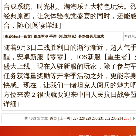
合成系统、时光机、淘淘乐五大特色玩法。
经典原画，让您体验视觉盛宴的同时，还能
合，随心
[
阅读详细
]
[奇迹Musf一条龙]
铁血军魂 手游《机战坦克》是热血男儿游戏
奇迹M
条龙
随着9月3日二战胜利日的渐行渐近，超人气
醒，安卓新服【零零】、IOS新服【重生者
盛大上线。现在入驻新服的玩家，除了参与
任务获海量奖励等开学季活动之外，更能亲
快感。现在，让我们一睹坦克大阅兵的魅力吧！
方位来袭 2 很快就要迎来中国人民抗日战争
详细
]
共
4689
篇文章
首页
|
上一页
|
227
228
229
230
231
232
233
234
235
| 