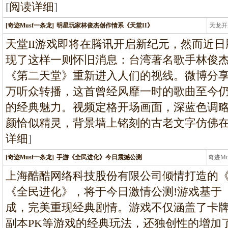
[
阅读详细
]
[奇迹Musf一条龙]
明星玩家林俊杰创作情系《天堂II》
天龙开
龙
天堂II游戏即将在腾讯开启新纪元，然而近日
现了这样一则怀旧消息：台湾著名歌手林俊杰
《第二天堂》重新进入人们的视线。微博分享
万听众转播，这首曾经风靡一时的歌曲至今仍
的经典魅力。视频定格开场画面，深蓝色调略
颜恰似精灵，背景墙上铭刻的古老文字仿佛
详细
]
[奇迹Musf一条龙]
手游《全民进化》今日震撼公测
奇迹M
条龙
上海酷酷网络科技股份有限公司倾情打造的
《全民进化》，将于今日激情公测!游戏基于
成，完美重现经典剧情。游戏不仅涵盖了卡
副本PK等游戏的经典玩法，还独创性的增加