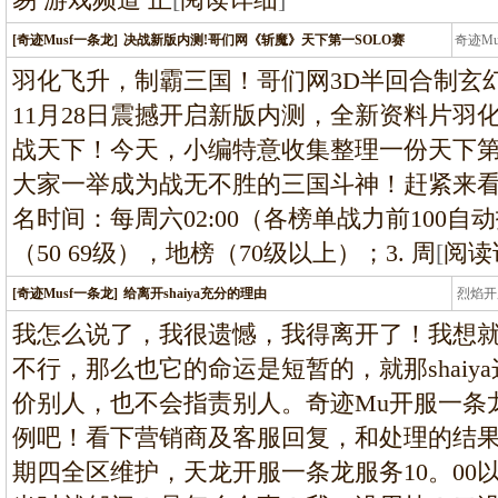
[奇迹Musf一条龙]
决战新版内测!哥们网《斩魔》天下第一SOLO赛
奇迹M
条龙
羽化飞升，制霸三国！哥们网3D半回合制玄
11月28日震撼开启新版内测，全新资料片羽
战天下！今天，小编特意收集整理一份天下第
大家一举成为战无不胜的三国斗神！赶紧来看看
名时间：每周六02:00（各榜单战力前100自
（50 69级），地榜（70级以上）；3. 周
[
阅读
[奇迹Musf一条龙]
给离开shaiya充分的理由
烈焰开
龙
我怎么说了，我很遗憾，我得离开了！我想
不行，那么也它的命运是短暂的，就那shai
价别人，也不会指责别人。奇迹Mu开服一条
例吧！看下营销商及客服回复，和处理的结果！ 
期四全区维护，天龙开服一条龙服务10。00