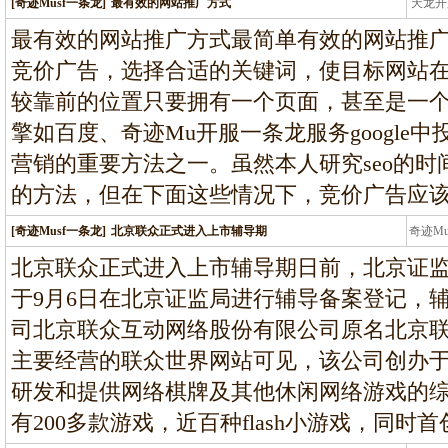
[奇迹Musf一条龙]
最有效的网站推广方式
天龙开
龙
最有效的网站推广方式最简单有效的网站推
竞价广告，选择合适的关键词，使目标网站
较靠前的位置只要拥有一个页面，甚至是一
擎如百度、奇迹Mu开服一条龙服务google
营销的重要方法之一。虽然本人研究seo的时
的方法，但在下面这些情况下，竞价广告应该
[奇迹Musf一条龙]
北京联众正式进入上市辅导期
奇迹M
条龙
北京联众正式进入上市辅导期日前，北京证
于9月6日在北京证监局进行辅导备案登记，
司北京联众互动网络股份有限公司原名北京
主要经营的联众世界网站可见，该公司创办于1
研发和提供网络棋牌及其他休闲网络游戏的
有200多款游戏，近百种flash小游戏，同时