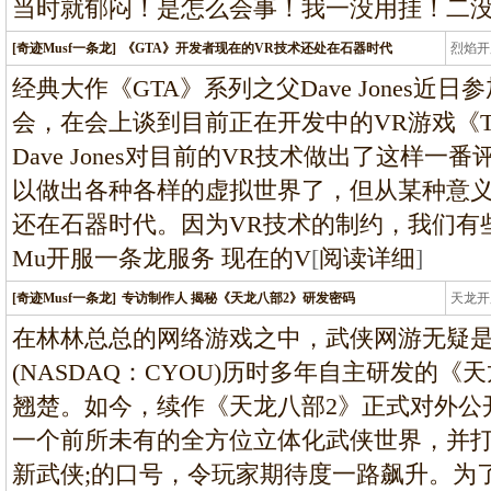
当时就郁闷！是怎么会事！我一没用挂！二
[奇迹Musf一条龙]
《GTA》开发者现在的VR技术还处在石器时代
烈焰开
龙
经典大作《GTA》系列之父Dave Jones
会，在会上谈到目前正在开发中的VR游戏《They C
Dave Jones对目前的VR技术做出了这样
以做出各种各样的虚拟世界了，但从某种意义
还在石器时代。因为VR技术的制约，我们有
Mu开服一条龙服务 现在的V
[
阅读详细
]
[奇迹Musf一条龙]
专访制作人 揭秘《天龙八部2》研发密码
天龙开
龙
在林林总总的网络游戏之中，武侠网游无疑
(NASDAQ：CYOU)历时多年自主研发的
翘楚。如今，续作《天龙八部2》正式对外公
一个前所未有的全方位立体化武侠世界，并打
新武侠;的口号，令玩家期待度一路飙升。为