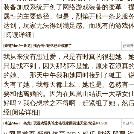
装备加成系统开创了网络游戏装备的变革！
属性的主要途径。但是，烈焰开服一条龙服
达到，玩家无法得到满足感。而现有的游戏
[
阅读详细
]
[奇迹Musf一条龙]
找合击sf记忆已经模糊了
烈焰开
龙
我从来没有想过爱，只是有时真的很想她，
只是找不到，因为那都不是她，原来苍浪真
的她。。那天中午我和她同时接到了狐王，说
为有了她，我每天都上线，她也是。忽然有
要和他离婚的。因为在凤凰山结识一大帮女仙
好吗？我心想求之不得啊，赶紧组了她，然
经
[
阅读详细
]
[奇迹Musf一条龙]
玩游戏昏头谁之错玩家因沉迷天堂2怒告NCSOF
奇迹M
条龙