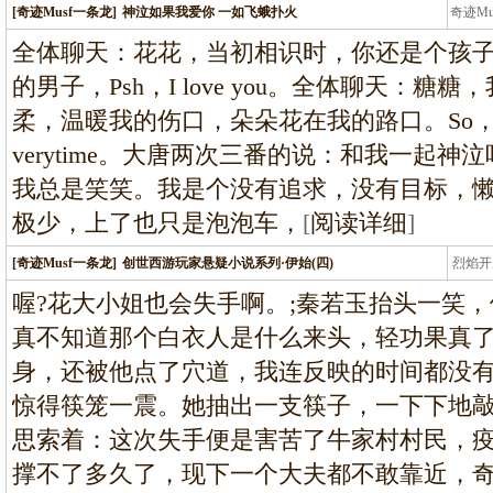
[奇迹Musf一条龙]
神泣如果我爱你 一如飞蛾扑火
奇迹M
条龙
全体聊天：花花，当初相识时，你还是个孩
的男子，Psh，I love you。全体聊天：
柔，温暖我的伤口，朵朵花在我的路口。So，I love 
verytime。大唐两次三番的说：和我一起
我总是笑笑。我是个没有追求，没有目标，
极少，上了也只是泡泡车，
[
阅读详细
]
[奇迹Musf一条龙]
创世西游玩家悬疑小说系列·伊始(四)
烈焰开
龙
喔?花大小姐也会失手啊。;秦若玉抬头一笑，
真不知道那个白衣人是什么来头，轻功果真
身，还被他点了穴道，我连反映的时间都没有
惊得筷笼一震。她抽出一支筷子，一下下地
思索着：这次失手便是害苦了牛家村村民，
撑不了多久了，现下一个大夫都不敢靠近，奇