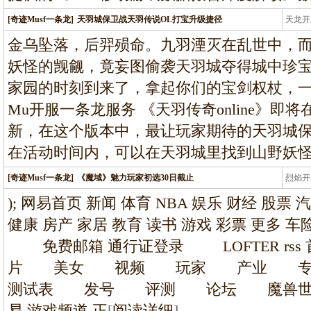
[奇迹Musf一条龙]
天羽城保卫战天羽传说OL打宝升级捷径
天龙开
龙
金乌坠落，后羿殒命。九羽湮灭在乱世中，
妖怪的觊觎，竟妄图偷袭天羽城夺得城中珍
家园的时刻到来了，拿起你们的宝剑权杖，
Mu开服一条龙服务 《天羽传奇online》即将在
新，在这个版本中，最让玩家期待的天羽城
在活动时间内，可以在天羽城里找到山野妖
[奇迹Musf一条龙]
《魔域》魅力玩家初选30日截止
烈焰开
龙
); 网易首页 新闻 体育 NBA 娱乐 财经 股票 
健康 房产 家居 教育 读书 游戏 彩票 更多
免费邮箱 通行证登录 LOFTER r
片 美女 视频 玩家 产业 
测试表 发号 评测 论坛 魔兽世
易 游戏频道 正
[
阅读详细
]