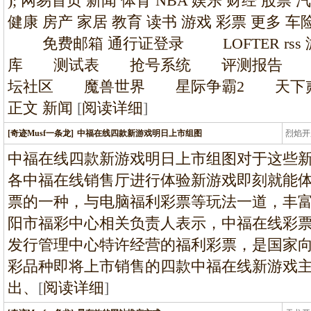
); 网易首页 新闻 体育 NBA 娱乐 财经 股票 
健康 房产 家居 教育 读书 游戏 彩票 更多
免费邮箱 通行证登录 LOFTER rs
库 测试表 抢号系统 评测报告 
坛社区 魔兽世界 星际争霸2 天下贰
正文 新闻
[
阅读详细
]
[奇迹Musf一条龙]
中福在线四款新游戏明日上市组图
烈焰开
龙
中福在线四款新游戏明日上市组图对于这些
各中福在线销售厅进行体验新游戏即刻就能体
票的一种，与电脑福利彩票等玩法一道，丰富
阳市福彩中心相关负责人表示，中福在线彩
发行管理中心特许经营的福利彩票，是国家
彩品种即将上市销售的四款中福在线新游戏
出、
[
阅读详细
]