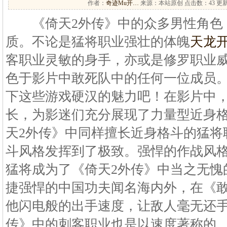
作者：
奇迹Mu开…
来源：本站原创 点击数：
43 更新
《倚天2外传》中的众多男性角色
质。不论是猛将职业强壮的体魄
天龙
客职业灵敏的身手，亦或是修罗职业
色于影片中敢死队中的任何一位成员
下这些游戏硬汉的魅力吧！在影片中
长，为影迷们充分展现了力量型近身
天2外传》中同样擅长近身格斗的猛将
斗风格发挥到了极致。强悍的作战风
猛将成为了《倚天2外传》中当之无愧
捷强悍的中国功夫闻名海内外，在《
他闪电般的出手速度，让敌人毫无还手
传》中的刺客职业也是以速度著称的