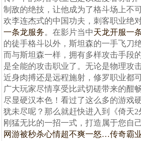
制敌的绝技，让他成为了格斗场上不
欢李连杰式的中国功夫，刺客职业绝
一条龙服务
。在影片当中
天龙开服一
的徒手格斗以外，斯坦森的一手飞刀
而与斯坦森一样，拥有多样攻击手段
是全能的攻击职业了。无论是物理攻
近身肉搏还是远程施射，修罗职业都
广大玩家尽情享受比武切磋带来的酣
尽显硬汉本色！看过了这么多的游戏
犹未尽呢？那么就赶快进入到《倚天2
刚猛无比的一招一式，打造属于您自
网游被秒杀心情超不爽一怒…
传奇霸业