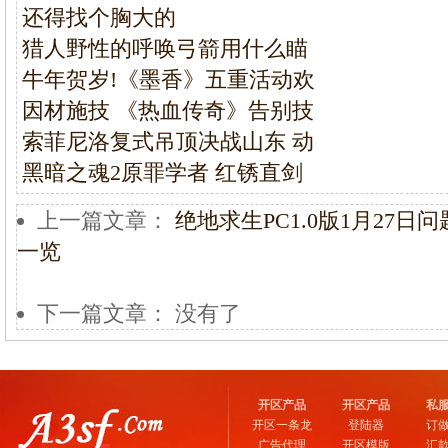
还得找个胸大的
猎人野性的呼唤弓箭用什么瞄
牛年贺岁!《墨香》五重活动欢
因材施技 《热血传奇》告别技
索菲尼洛复式吊顶决战山东 动
黑暗之魂2原罪学者 红锈直剑
上一篇文章：
绝地求生PC1.0版1月27日
一览
下一篇文章： 没有了
开区产品
开区产品
私
开区一条龙
登陆器
订
广告代理
开区模版
汇