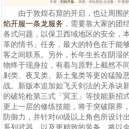
作者：
烈焰开服…
来源：本站原创 点击数：
39 更新时
由于敦煌石窟的开启，也让周围的
焰开服一条龙服务
，需要靠大家的团
各式问题，以保卫西域地区的安全，
革的情书」任务，最大的特色在于能
客之间联系。另外，长年生长在阴湿
物终于现身拉，有着与原野上截然不
剎类、夜叉类、新土鬼类等更凶猛险
战。新版本追加如飞天剑法的天杀诀
的破轮枪第三式「冥王」等技能新招
更上一层的修练技能，将于突破限界
防御力，并针对60级以上角色所设计
系列武器，以及更精致的装备，将以