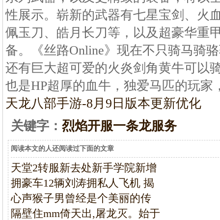
性展示。崭新的武器有七星宝剑、火
佩玉刀、皓月长刀等，以及超豪华重
备。《丝路Online》现在不只骑马骑
还有巨大超可爱的火炎剑角黄牛可以
也是HP超厚的血牛，独爱马匹的玩家
天龙八部手游-8月9日版本更新优化
关键字：
烈焰开服一条龙服务
阅读本文的人还阅读过下面的文章
天堂2转服新去处新手学院新增
拥豪车12辆刘涛拥私人飞机 揭
心声猴子男曾经是个美丽的传
隔壁住mm倚天出,屠龙灭。始于