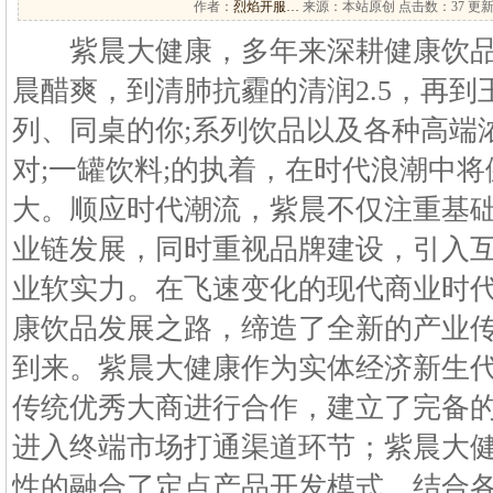
作者：
烈焰开服…
来源：本站原创 点击数：
37 更新
紫晨大健康，多年来深耕健康饮品
晨醋爽，到清肺抗霾的清润2.5，再
列、同桌的你;系列饮品以及各种高端
对;一罐饮料;的执着，在时代浪潮中
大。顺应时代潮流，紫晨不仅注重基
业链发展，同时重视品牌建设，引入
业软实力。在飞速变化的现代商业时
康饮品发展之路，缔造了全新的产业
到来。紫晨大健康作为实体经济新生
传统优秀大商进行合作，建立了完备
进入终端市场打通渠道环节；紫晨大
性的融合了定点产品开发模式，结合