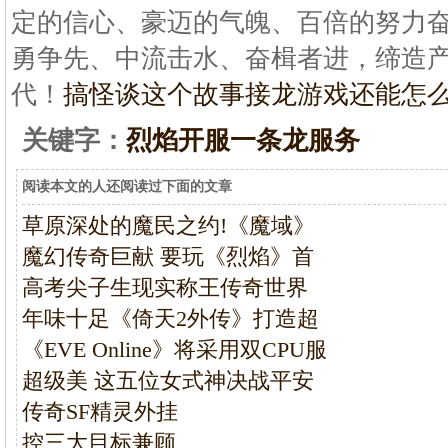
定的信心、豪迈的气魄、百倍的努力
勇争先、中流击水、奋楫者进，缔造
代！
搞怪谈这个故事接龙游戏还能怎
关键字：
烈焰开服一条龙服务
阅读本文的人还阅读过下面的文章
草原深处的魔民之约!《魔域》
魔幻传奇巨献 要玩《烈焰》首
高考尖子生现实称王传奇世界
年味十足《倚天2外传》打造超
《EVE Online》将采用双CPU服
超级美 这五位女式神决战平安
传奇SF精灵外挂
控三大目标兼顾