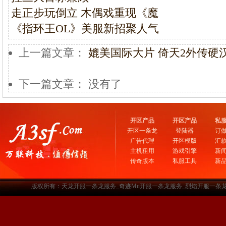
走正步玩倒立 木偶戏重现《魔
《指环王OL》美服新招聚人气
上一篇文章：
媲美国际大片 倚天2外传硬
下一篇文章： 没有了
开区产品
开区产品
私
开区一条龙
登陆器
订
广告代理
开区模版
汇
主机租用
游戏引擎
新
传奇版本
私服工具
新
版权所有：天龙开服一条龙服务_奇迹Mu开服一条龙服务_烈焰开服一条龙服务-www.a3sf.c