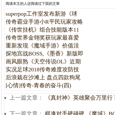
阅读本文的人还阅读过下面的文章
superpop工作室发布新游《球
传奇霸业手游小R平民玩家攻略
《传世挂机》组合技能版本11
传奇世界金翎奖获玩家最喜爱
重新发现《魔域手游》价值洼
探地宫战BOSS,《墨香》新版即
画风眼熟《天空传说OL》近期
实况足球2018传奇难度攻防技
后浪栽在沙滩上 盘点四款狗尾
[心情]传奇-青春的奋斗(四)
上一篇文章：
《真封神》英雄聚会万里行
下一篇文章：
棋逢对手硬碰硬 《魔域》B