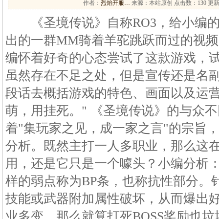
作者：
烈焰开服…
来源：本站原创 点击数：
130 更新
《圣境传说》自称RO3，给小编的
出的一群MM骑着羊驼跳跃而过的视频
编怀着好奇的心态尝试了这款游戏，
虽然存在不足之处，但是宣传还是名
段话去概括游戏的特色、画面以及运营
萌，用挂死。" 《圣境传说》的与众
着"集玩家之见，成一家之言"的宗旨
分析。既然主打一人多职业，那么这
用，还是它只是一个噱头？小编分析：
样的弱点称为BP条，也称抗性部分。
技能或武器附加属性破坏，从而爆出
业多变，那么就算打死BOSS奖励也垃