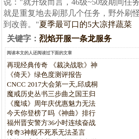
说："就升级而言，46级~50级期间
就是重复地去刷那几个任务，野外刷
到改善。"
夏季最可口的5大凉拌蔬菜
关键字：
烈焰开服一条龙服务
阅读本文的人还阅读过下面的文章
再现经典传奇 《裁决战歌》神
《倚天》绿色度测评报告
CNCC 2017大会第一天,邱成桐
魔戒历史丛书三步曲之国王归
《魔域》周年庆优惠魅力无法
今天你登榜了吗《神曲》排行
福州晋安警方36小时连续奋战
传奇3神舰不死系无法圣言