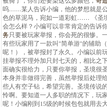
被骑了，你们还要染这么多颜色，
奇
呜……某人告诉小编，他的梦想就是
色的草泥马，宛如一道彩虹…… 《圣
会怎么样？小编可以非常肯定的告诉
务
只要被玩家举报，你会死的很惨。
有些玩家用了一款叫"简单游"的辅助
呢！），被举报封了永久。小编以前
挂举报不理外加只封七天的，相比之
面确实很给力，只要你举报，圣境很
本身并非做得完善，虽然举报后处理
些人有空子钻，希望完善。圣境传说
怜啊。要知道一人多职的情况下，玩
呢！小编刚到15级的时候包包就用去