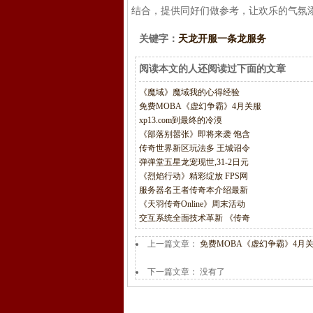
结合，提供同好们做参考，让欢乐的气氛添加
关键字：
天龙开服一条龙服务
阅读本文的人还阅读过下面的文章
《魔域》魔域我的心得经验
免费MOBA《虚幻争霸》4月关服
xp13.com到最终的冷漠
《部落别嚣张》即将来袭 饱含
传奇世界新区玩法多 王城诏令
弹弹堂五星龙宠现世,31-2日元
《烈焰行动》精彩绽放 FPS网
服务器名王者传奇本介绍最新
《天羽传奇Online》周末活动
交互系统全面技术革新 《传奇
上一篇文章：
免费MOBA《虚幻争霸》4月
下一篇文章： 没有了