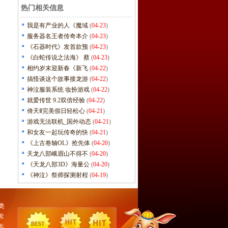
热门相关信息
我是有产业的人《魔域
(
04-23
)
服务器名王者传奇本介
(
04-23
)
《石器时代》发首款预
(
04-23
)
《白蛇传说之法海》 蔡
(
04-23
)
相约岁末迎新春《新飞
(
04-22
)
搞怪谈这个故事接龙游
(
04-22
)
神泣服装系统 妆扮游戏
(
04-22
)
就爱传世 9.2双倍经验
(
04-22
)
倚天Ⅱ完美假日轻松心
(
04-21
)
游戏无法联机_国外动态
(
04-21
)
和女友一起玩传奇的快
(
04-21
)
《上古卷轴OL》抢先体
(
04-20
)
天龙八部峨眉山不得不
(
04-20
)
《天龙八部3D》海量公
(
04-20
)
《神泣》祭师探测射程
(
04-19
)
类
素
本