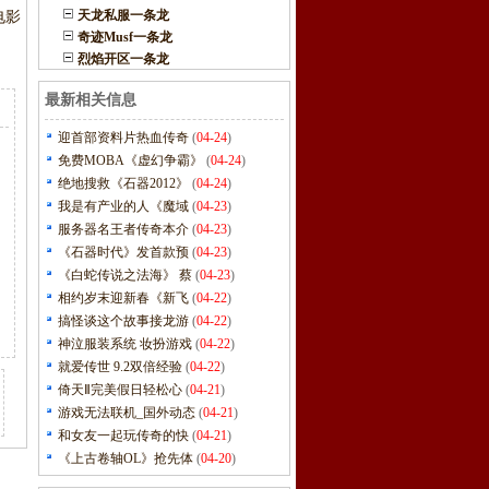
天龙私服一条龙
电影
奇迹Musf一条龙
烈焰开区一条龙
最新相关信息
迎首部资料片热血传奇
(
04-24
)
免费MOBA《虚幻争霸》
(
04-24
)
绝地搜救《石器2012》
(
04-24
)
我是有产业的人《魔域
(
04-23
)
服务器名王者传奇本介
(
04-23
)
《石器时代》发首款预
(
04-23
)
《白蛇传说之法海》 蔡
(
04-23
)
相约岁末迎新春《新飞
(
04-22
)
搞怪谈这个故事接龙游
(
04-22
)
神泣服装系统 妆扮游戏
(
04-22
)
就爱传世 9.2双倍经验
(
04-22
)
倚天Ⅱ完美假日轻松心
(
04-21
)
游戏无法联机_国外动态
(
04-21
)
和女友一起玩传奇的快
(
04-21
)
《上古卷轴OL》抢先体
(
04-20
)