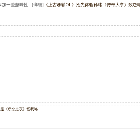
一些趣味性...[详细]
《上古卷轴OL》抢先体验
孙玮《传奇大亨》致敬
关服《堡垒之夜》怪我咯