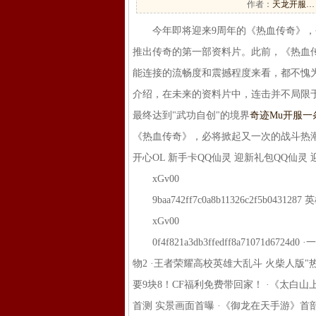
作者：
天龙开服…
今年即将迎来9周年的《热血传奇》，今
推出传奇的第一部资料片。此前，《热血传
能连接的流畅度和震撼程度来看，都不愧
介绍，在未来的资料片中，连击并不局限
最终达到"武功自创"的境界
奇迹Mu开服一
《热血传奇》，必将掀起又一次的战斗热潮
开心OL 新手卡QQ仙灵 迎新礼包QQ仙
xGv00
9baa742ff7c0a8b11326c2f5b0431
xGv00
0f4f821a3db3ffedff8a71071d6
物2 ·王者荣耀高校英雄大乱斗 火柴人版"热
要9块8！CF福利免费带回家！ ·《太白山
首测 实景画面首曝 ·《御龙在天手游》