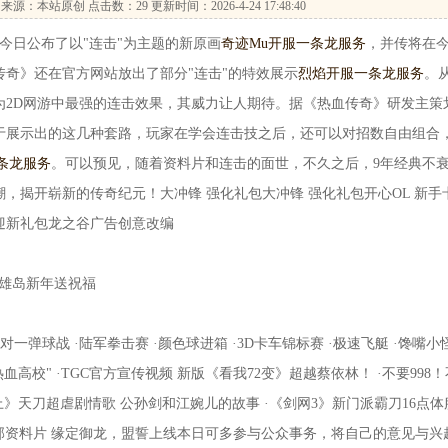
来源：本站原创 点击数：
29 更新时间：2026-4-24 17:48:40
日公布了以"连击"为主题的新原画
奇迹Mu开服一条龙服务
，并传将在
奇》还在官方网站放出了部分"连击"的特效展示
烈焰开服一条龙服务
。
为2D网游中最强的连击效果，其威力让人期待。据《热血传奇》研发主策
于展示出的这几种套路，玩家在学会连击技之后，还可以对招数自由组合
条龙服务
。可以预见，随着资料片和连击的面世，不久之后，9年经典不
，揭开崭新的传奇纪元！大冲锋 强化礼包大冲锋 强化礼包开心OL 新手
灵 迎新礼包龙之谷广告创意改编
287 英雄岛新年送祝福
724d0 ·一对一弹球战 ·陆军拳击赛 ·颜色球进箱 ·3D卡车锦标赛 ·极速飞艇 ·馋嘴小
血高校" ·TGC官方宣传视频 新版《看我72变》超越蔡依林！ ·不要998！
上》天刀超虐剧情歌 公孙剑和江婉儿的故事 ·《剑网3》新门派霸刀16点体
首部资料片 缘定御龙，盟誓上线本日可多参与公众事务，将自己的意见与兴