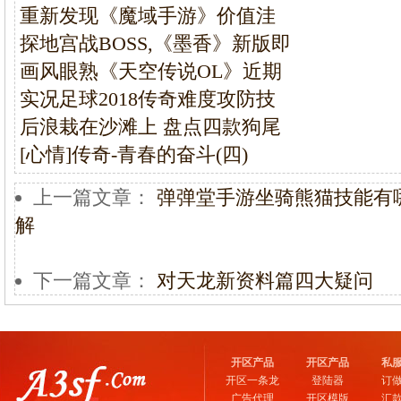
重新发现《魔域手游》价值洼
探地宫战BOSS,《墨香》新版即
画风眼熟《天空传说OL》近期
实况足球2018传奇难度攻防技
后浪栽在沙滩上 盘点四款狗尾
[心情]传奇-青春的奋斗(四)
上一篇文章：
弹弹堂手游坐骑熊猫技能有
解
下一篇文章：
对天龙新资料篇四大疑问
开区产品
开区产品
私
开区一条龙
登陆器
订
广告代理
开区模版
汇