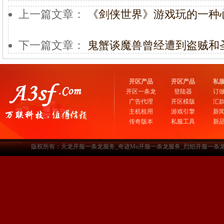
上一篇文章：
《剑侠世界》游戏玩的一种
下一篇文章：
鬼蟹谈魔兽曾经遭到盗贼和
开区产品
开区产品
私
开区一条龙
登陆器
订
广告代理
开区模版
汇
主机租用
游戏引擎
新
传奇版本
私服工具
新
版权所有：天龙开服一条龙服务_奇迹Mu开服一条龙服务_烈焰开服一条龙服务-www.a3sf.c