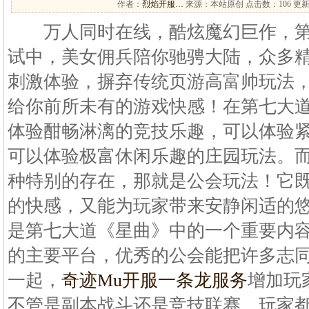
作者：
烈焰开服…
来源：本站原创 点击数：
106 更新
万人同时在线，酷炫魔幻巨作，第
试中，美女佣兵陪你驰骋大陆，众多
刺激体验，摒弃传统页游高富帅玩法，
给你前所未有的游戏快感！在第七大
体验酣畅淋漓的竞技乐趣，可以体验
可以体验极富休闲乐趣的庄园玩法。
种特别的存在，那就是公会玩法！它
的快感，又能为玩家带来安静闲适的悠
是第七大道《星曲》中的一个重要内
的主要平台，优秀的公会能把许多志
一起，
奇迹Mu开服一条龙服务
增加玩
不管是副本战斗还是竞技联赛，玩家