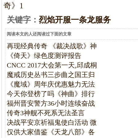
奇》1
关键字：
烈焰开服一条龙服务
阅读本文的人还阅读过下面的文章
再现经典传奇 《裁决战歌》神
《倚天》绿色度测评报告
CNCC 2017大会第一天,邱成桐
魔戒历史丛书三步曲之国王归
《魔域》周年庆优惠魅力无法
今天你登榜了吗《神曲》排行
福州晋安警方36小时连续奋战
传奇3神舰不死系无法圣言
决战平安京祈福鬼使白活动 微
仅供大家借鉴《天龙八部》各