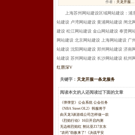
作者：
天龙开服…
上海苏州网站建设区域网站建设：浦东网站
站建设 卢湾网站建设 黄浦网站建设 闸北
建设 松江网站建设 金山网站建设 奉贤网
网站建设 北京网站建设 上海网站建设 广
站建设 沈阳网站建设 郑州网站建设 济南
站建设 苏州网站建设 长沙网站建设 杭州
红唇深V
关键字：
天龙开服一条龙服务
阅读本文的人还阅读过下面的文章
《弹弹堂》公会系统 公会任务
《NBA Street OL2》韩服将于
由天龙3谈游戏公司怎样做一款
《烈焰行动》16日开启内测
无边框烈焰红 努比亚Z17京东
“农药”劲敌来了!《决战平安