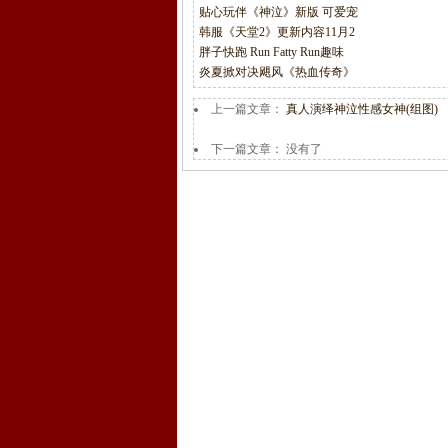
贴心玩伴《神泣》新版 可爱宠
韩服《天堂2》更新内容11月2
胖子快跑 Run Fatty Run趣味
炎夏掀对决飓风《热血传奇》
上一篇文章：
真人演绎神泣性感女神(组图)
下一篇文章： 没有了