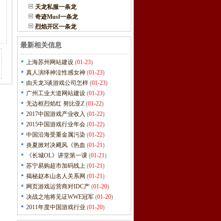
天龙私服一条龙
奇迹Musf一条龙
烈焰开区一条龙
最新相关信息
上海苏州网站建设
(
01-23
)
真人演绎神泣性感女神
(
01-23
)
由天龙3谈游戏公司怎样
(
01-23
)
广州工业大道网站建设
(
01-23
)
无边框烈焰红 努比亚Z
(
01-22
)
2017中国游戏产业收入
(
01-22
)
2015中国游戏行业年会
(
01-22
)
中国沿海受重金属污染
(
01-22
)
炎夏掀对决飓风《热血
(
01-21
)
《长城OL》讲堂第一课
(
01-21
)
苏宁易购超市加码线上
(
01-21
)
揭秘赵本山名人关系网
(
01-21
)
网页游戏运营商对IDC产
(
01-20
)
决战之地将见证WWE冠军
(
01-20
)
2011年度中国游戏行业
(
01-20
)