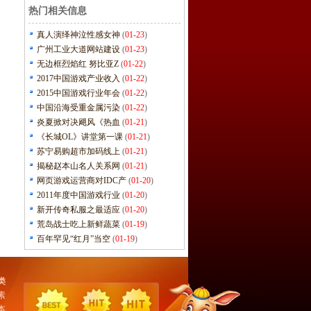
热门相关信息
真人演绎神泣性感女神
(
01-23
)
广州工业大道网站建设
(
01-23
)
无边框烈焰红 努比亚Z
(
01-22
)
2017中国游戏产业收入
(
01-22
)
2015中国游戏行业年会
(
01-22
)
中国沿海受重金属污染
(
01-22
)
炎夏掀对决飓风《热血
(
01-21
)
《长城OL》讲堂第一课
(
01-21
)
苏宁易购超市加码线上
(
01-21
)
揭秘赵本山名人关系网
(
01-21
)
网页游戏运营商对IDC产
(
01-20
)
2011年度中国游戏行业
(
01-20
)
新开传奇私服之最适应
(
01-20
)
荒岛战士吃上新鲜蔬菜
(
01-19
)
百年罕见“红月”当空
(
01-19
)
类
素
本