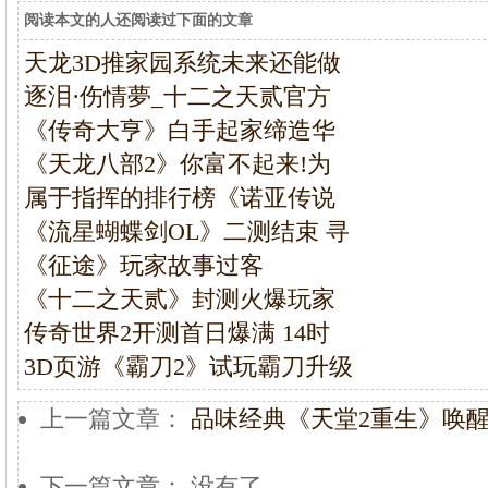
阅读本文的人还阅读过下面的文章
天龙3D推家园系统未来还能做
逐泪·伤情夢_十二之天贰官方
《传奇大亨》白手起家缔造华
《天龙八部2》你富不起来!为
属于指挥的排行榜《诺亚传说
《流星蝴蝶剑OL》二测结束 寻
《征途》玩家故事过客
《十二之天贰》封测火爆玩家
传奇世界2开测首日爆满 14时
3D页游《霸刀2》试玩霸刀升级
上一篇文章：
品味经典《天堂2重生》唤
下一篇文章： 没有了