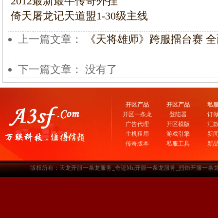
2012最新最牛传奇外挂
倚天屠龙记天道盟1-30级主线
上一篇文章：
《天将雄师》跨服擂台赛 
下一篇文章： 没有了
开区产品
开区产品
私
开区一条龙
登陆器
订
广告代理
开区模版
汇
主机租用
游戏引擎
新
传奇版本
私服工具
新
版权所有：天龙开服一条龙服务_奇迹Mu开服一条龙服务_烈焰开服一条龙服务-www.a3sf.c