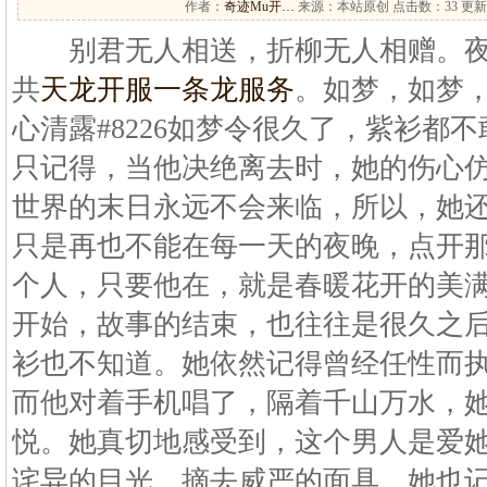
作者：
奇迹Mu开…
来源：本站原创 点击数：
33 更新
别君无人相送，折柳无人相赠。夜
共
天龙开服一条龙服务
。如梦，如梦
心清露#8226如梦令很久了，紫衫都
只记得，当他决绝离去时，她的伤心
世界的末日永远不会来临，所以，她
只是再也不能在每一天的夜晚，点开
个人，只要他在，就是春暖花开的美
开始，故事的结束，也往往是很久之
衫也不知道。她依然记得曾经任性而
而他对着手机唱了，隔着千山万水，
悦。她真切地感受到，这个男人是爱
诧异的目光，摘去威严的面具。她也