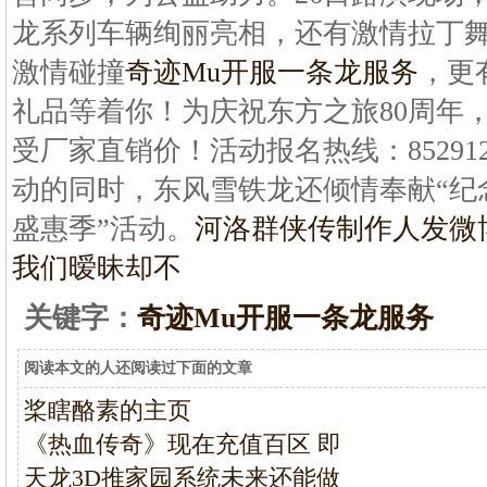
龙系列车辆绚丽亮相，还有激情拉丁
激情碰撞
奇迹Mu开服一条龙服务
，更
礼品等着你！为庆祝东方之旅80周年
受厂家直销价！活动报名热线：8529128
动的同时，东风雪铁龙还倾情奉献“纪
盛惠季”活动。
河洛群侠传制作人发微
我们暧昧却不
关键字：
奇迹Mu开服一条龙服务
阅读本文的人还阅读过下面的文章
桨瞎酪素的主页
《热血传奇》现在充值百区 即
天龙3D推家园系统未来还能做