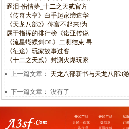
逐泪·伤情夢_十二之天贰官方
《传奇大亨》白手起家缔造华
《天龙八部2》你富不起来!为
属于指挥的排行榜《诺亚传说
《流星蝴蝶剑OL》二测结束 寻
《征途》玩家故事过客
《十二之天贰》封测火爆玩家
上一篇文章：
天龙八部新书与天龙八部3
下一篇文章： 没有了
开区产品
开区产品
私
开区一条龙
登陆器
订
广告代理
开区模版
汇