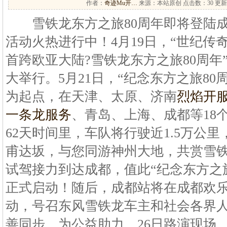
作者：
奇迹Mu开…
来源：本站原创 点击数：
30 更新
雪铁龙东方之旅80周年即将登陆成
活动火热进行中！4月19日，“世纪传
首跨欧亚大陆?雪铁龙东方之旅80周年
大举行。5月21日，“纪念东方之旅80
为起点，在天津、太原、济南
烈焰开
一条龙服务
、青岛、上海、成都等18
62天时间里，车队将行驶近1.5万公
甫达坂，与您同游神州大地，共赏雪铁
试驾接力到达成都，值此“纪念东方之旅
正式启动！随后，成都站将在成都欢
动，号召东风雪铁龙车主和社会各界
善同步，为公益助力。26日路演现场