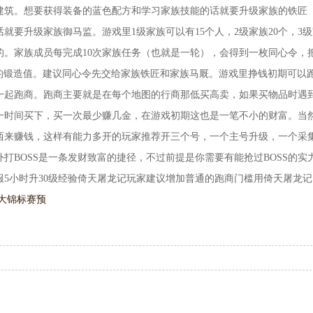
建筑。想要获得装备的蓝色配方和学习家族技能的话就要升级家族的铁匠
就要升级家族御马监。游戏里1级家族可以有15个人，2级家族20个，3级
的。家族成员每完成10次家族任务（也就是一轮），会得到一枚同心令，
筑的锻造值。建议同心令先交给家族铁匠和家族马厩。游戏里挣钱初期可以
一起跑商。跑商主要就是在每个地图的行商那低买高卖，如果买物品时遇
一时间买下，买一次最少赚几金，在游戏初期这也是一笔不小的财富。当
西来赚钱，这样有能力多开的玩家推荐开三个号，一个主号升级，一个采
打BOSS是一条发财致富的捷径，不过前提是你需要有能抢过BOSS的实
服5小时升30级经验倚天屠龙记玩家建议增加普通的跑商门槛用倚天屠龙记
大锦标赛预