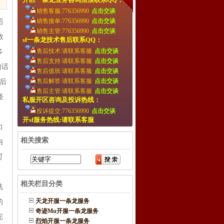
销售客服:776356990
点击交谈
销售接单:776356990
点击交谈
图
销售主管:776356990
点击交谈
数
sf一条龙技术售后联系QQ：
售后技术:请联系客服
点击交谈
多
售后支持:请联系客服
点击交谈
的话
售后值班:请联系客服
点击交谈
售后解答:请联系客服
点击交谈
后
售后主管:请联系客服
点击交谈
怪
私服开区咨询及投诉热线：
投诉提交:776356990
点击交谈
。
开sf服务热线:请联系客服
力
相关搜索
内
可
相关栏目分类
洗
天龙开服一条龙服务
的
奇迹Mu开服一条龙服务
完
烈焰开服一条龙服务