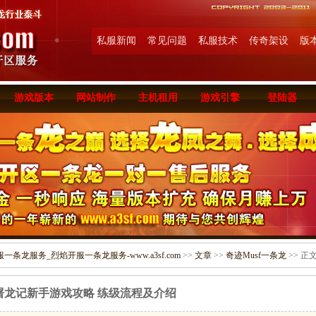
私服新闻
常见问题
私服技术
传奇架设
版
游戏版本
网站制作
主机租用
游戏引擎
登陆器
条龙服务_烈焰开服一条龙服务-www.a3sf.com
>>
文章
>>
奇迹Musf一条龙
>> 正
屠龙记新手游戏攻略 练级流程及介绍