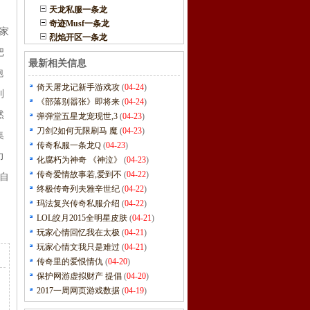
天龙私服一条龙
奇迹Musf一条龙
家
烈焰开区一条龙
把
最新相关信息
跑
倚天屠龙记新手游戏攻
(
04-24
)
到
《部落别嚣张》即将来
(
04-24
)
然
弹弹堂五星龙宠现世,3
(
04-23
)
刀剑2如何无限刷马 魔
(
04-23
)
集
传奇私服一条龙Q
(
04-23
)
力
化腐朽为神奇 《神泣》
(
04-23
)
传奇爱情故事若,爱到不
(
04-22
)
自
终极传奇列夫雅辛世纪
(
04-22
)
玛法复兴传奇私服介绍
(
04-22
)
LOL皎月2015全明星皮肤
(
04-21
)
玩家心情回忆我在太极
(
04-21
)
玩家心情文我只是难过
(
04-21
)
传奇里的爱恨情仇
(
04-20
)
保护网游虚拟财产 提倡
(
04-20
)
2017一周网页游戏数据
(
04-19
)