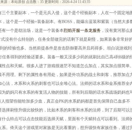
来源：本站原创 点击数：
35 更新时间：2026-4-24 11:43:35
三个主要副本，一个是元兵入侵，这个是个经验副本，人在一个固定地
，这个是一个经验+装备副本。有BOSS，能爆出蓝装和紫装（当然大多
还有一个是劫法场，这是一个装备本
烈焰开服一条龙服务
，没有黄河那么
升级方式没有什么特别的，任务全部做完的话剩下就是刷怪，如果装备非常好
得到的经验也多。当然前提条件是攻击防御要高并且药得多。坦白说游戏到
行任务得到的经验还要多。装备一般又没多少药的就刷比自己高4到6级的
属性点和天赋。很多人进了游戏很迷茫不知道怎么加点，其实加点很简单
接不用理。剩下的属性各有用处，如果是外功系的战士和刺客，推荐加点
加心法，木系和火系的刺客也可以全堆心法。法师的话水系和金系推荐全
因为奶妈只有水系的有复活人物的技能，所有到后期的话水系战场奶妈也
有人指望你能给加多少血，真正会PK的水系奶妈都是首先保障自己血多不
要选择刷怪升级比较快的，比如木系的刺客和水系的法师，到了后期可以
有什么特点可以点击技能后选择天赋，里面有个天赋特点可以看到。法师
火系。倚天这个游戏里对家族是无比看重的，想升级快有家族任务，通过