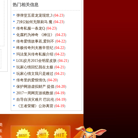
热门相关信息
弹弹堂五星龙宠现世,3
(
04-23
)
刀剑2如何无限刷马 魔
(
04-23
)
传奇私服一条龙Q
(
04-23
)
化腐朽为神奇 《神泣》
(
04-23
)
传奇爱情故事若,爱到不
(
04-22
)
终极传奇列夫雅辛世纪
(
04-22
)
玛法复兴传奇私服介绍
(
04-22
)
LOL皎月2015全明星皮肤
(
04-21
)
玩家心情回忆我在太极
(
04-21
)
玩家心情文我只是难过
(
04-21
)
传奇里的爱恨情仇
(
04-20
)
保护网游虚拟财产 提倡
(
04-20
)
2017一周网页游戏数据
(
04-19
)
自导自演灾难片 巴比伦
(
04-19
)
《王者荣耀》公孙离背
(
04-19
)
类
素
本