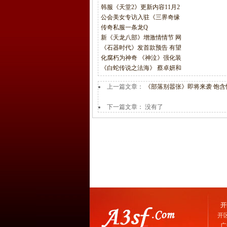
韩服《天堂2》更新内容11月2
公会美女专访入驻《三界奇缘
传奇私服一条龙Q
新《天龙八部》增激情情节 网
《石器时代》发首款预告 有望
化腐朽为神奇 《神泣》强化装
《白蛇传说之法海》 蔡卓妍和
上一篇文章：
《部落别嚣张》即将来袭 饱含
下一篇文章： 没有了
开
开
广