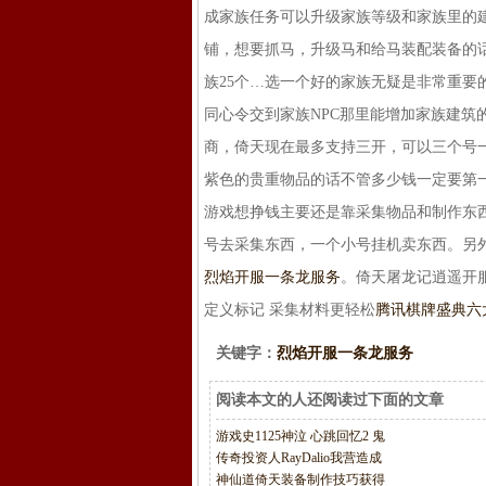
成家族任务可以升级家族等级和家族里的
铺，想要抓马，升级马和给马装配装备的话
族25个…选一个好的家族无疑是非常重要
同心令交到家族NPC那里能增加家族建
商，倚天现在最多支持三开，可以三个号
紫色的贵重物品的话不管多少钱一定要第
游戏想挣钱主要还是靠采集物品和制作东
号去采集东西，一个小号挂机卖东西。另外
烈焰开服一条龙服务
。倚天屠龙记逍遥开
定义标记 采集材料更轻松
腾讯棋牌盛典六
关键字：
烈焰开服一条龙服务
阅读本文的人还阅读过下面的文章
游戏史1125神泣 心跳回忆2 鬼
传奇投资人RayDalio我营造成
神仙道倚天装备制作技巧获得