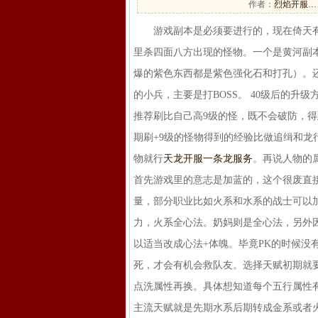
作者：
烈焰开服…
游戏副本是必须要进行的，现在倚天有
里杀四面八方出现的怪物。一个是黄河副本
爆的紫色东西都是紫色强化石和打孔）。
的小兵，主要是打BOSS。 40级后的
推荐刷比自己高9级的怪，既不会破防，
期刷+9级的怪物得到的经验比做追缉和龙
物就行
天龙开服一条龙服务
。再说人物的
首先游戏里的意志是加蓝的，这个很废直
量，部分职业比如火系和水系的战士可以
力，火系全心法。奶妈则是全心法，另外
以适当改成心法+体魄。毕竟PK的时候没
死，才会有机会救队友。选择天赋初期就
点洗属性再换。具体想知道每个五行属性
主流天赋就是先期水系后期转成金系或者