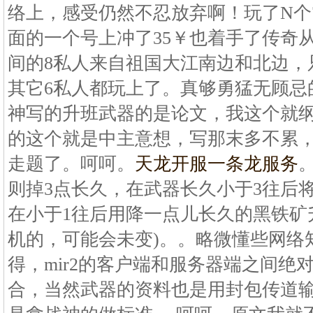
络上，感受仍然不忍放弃啊！玩了N个
面的一个号上冲了35￥也着手了传奇
间的8私人来自祖国大江南边和北边，
其它6私人都玩上了。真够勇猛无顾忌
神写的升班武器的是论文，我这个就纲
的这个就是中主意想，写那末多不累
走题了。呵呵。
天龙开服一条龙服务
则掉3点长久，在武器长久小于3往后
在小于1往后用降一点儿长久的黑铁矿升
机的，可能会未变)。。略微懂些网络
得，mir2的客户端和服务器端之间绝
合，当然武器的资料也是用封包传道