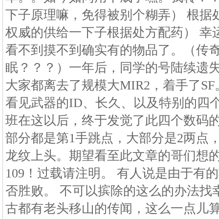
下子原理嘛，免得被别个糊弄） 根据
权威的供给一下子根据处方配药） 幸
看不到摸不到确实有的物品了。（传
眠？？？）一年后，同学的号陆续遗
大家都离去了规模大MIR2，着手了SF。 
看见武器的ID、长久、以及特别的四个
班在这以后，终于发觉了此四个数码
部分都是第1手跳点，大部分是2两点
龙纹上头。期望看至此文章的哥们想
109！过载请注明。 有人说是由于有
否胜败。 不可以摈除的这么的办法找
古都有老头移山的传闻，这么一点儿