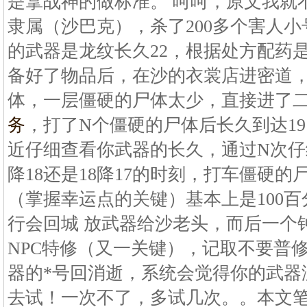
是拿战神的做标准。 呵呵，原文我就
隶属（沙巴克），杀了200多个害人
的武器是龙纹长久22，根据处方配药
备好了物品后，在沙的衣裳店进密道
体，一层僵硬的尸体太少，直接进了
务
，打了N个僵硬的尸体后长久到达1
近仔细查看你武器的长久，通过N次仔
降18还是18降17的时刻，打车僵硬
（掌握幸运点的关键）基本上是100
行会回城 放武器给沙老头，而后一个
NPC特修（又一关键），记取不要普
器的*号回消逝，系统会觉得你的武器
去试！一次不了，多试几次。。本文