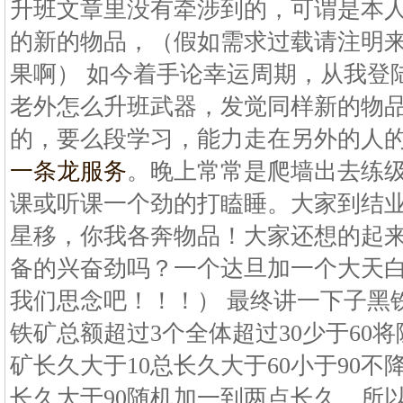
升班文章里没有牵涉到的，可谓是本
的新的物品，（假如需求过载请注明
果啊） 如今着手论幸运周期，从我登
老外怎么升班武器，发觉同样新的物
的，要么段学习，能力走在另外的人
一条龙服务
。晚上常常是爬墙出去练
课或听课一个劲的打瞌睡。大家到结
星移，你我各奔物品！大家还想的起
备的兴奋劲吗？一个达旦加一个大天
我们思念吧！！！） 最终讲一下子黑
铁矿总额超过3个全体超过30少于60
矿长久大于10总长久大于60小于90
长久大于90随机加一到两点长久。所