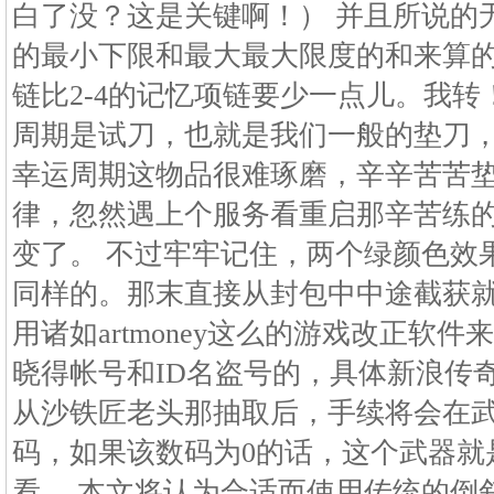
白了没？这是关键啊！） 并且所说的
的最小下限和最大最大限度的和来算的
链比2-4的记忆项链要少一点儿。我
周期是试刀，也就是我们一般的垫刀
幸运周期这物品很难琢磨，辛辛苦苦
律，忽然遇上个服务看重启那辛苦练
变了。 不过牢牢记住，两个绿颜色效
同样的。那末直接从封包中中途截获
用诸如artmoney这么的游戏改正软
晓得帐号和ID名盗号的，具体新浪传奇
从沙铁匠老头那抽取后，手续将会在
码，如果该数码为0的话，这个武器就
看。 本文将认为合适而使用传统的倒