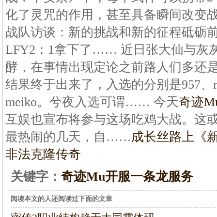
化了灵咒的作用，甚至具备瞬间改变战
战队访谈：新的挑战和新的征程砥砺前
LFY2：1拿下了…… 近日张大仙与
酵，在事情出现定论之前路人们多还是
结果终于出来了，入选的分别是957、ml
meiko。兮夜入选可谓…… 今天
奇迹M
互娱也宣布将参与这场吃鸡大战。这
最热闹的几天，自……
成长丝路上《新
非法克隆传奇
关键字：
奇迹Mu开服一条龙服务
阅读本文的人还阅读过下面的文章