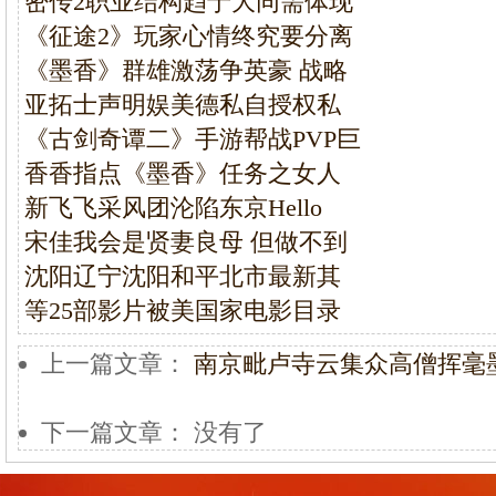
密传2职业结构趋于大同需体现
《征途2》玩家心情终究要分离
《墨香》群雄激荡争英豪 战略
亚拓士声明娱美德私自授权私
《古剑奇谭二》手游帮战PVP巨
香香指点《墨香》任务之女人
新飞飞采风团沦陷东京Hello
宋佳我会是贤妻良母 但做不到
沈阳辽宁沈阳和平北市最新其
等25部影片被美国家电影目录
上一篇文章：
南京毗卢寺云集众高僧挥毫
下一篇文章： 没有了