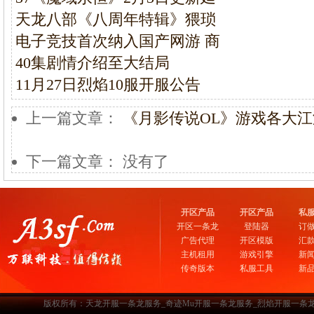
天龙八部《八周年特辑》猥琐
电子竞技首次纳入国产网游 商
40集剧情介绍至大结局
11月27日烈焰10服开服公告
上一篇文章：
《月影传说OL》游戏各大
下一篇文章： 没有了
开区产品
开区产品
私
开区一条龙
登陆器
订
广告代理
开区模版
汇
主机租用
游戏引擎
新
传奇版本
私服工具
新
版权所有：天龙开服一条龙服务_奇迹Mu开服一条龙服务_烈焰开服一条龙服务-www.a3sf.c