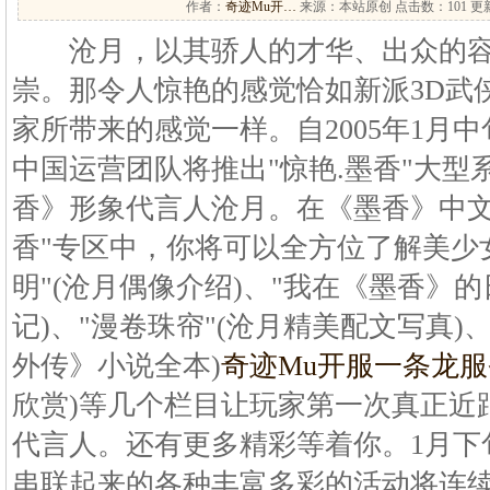
作者：
奇迹Mu开…
来源：本站原创 点击数：
101 更
沧月，以其骄人的才华、出众的容
崇。那令人惊艳的感觉恰如新派3D武
家所带来的感觉一样。自2005年1月
中国运营团队将推出"惊艳.墨香"大
香》形象代言人沧月。在《墨香》中文
香"专区中，你将可以全方位了解美少
明"(沧月偶像介绍)、"我在《墨香》的
记)、"漫卷珠帘"(沧月精美配文写真)
外传》小说全本)
奇迹Mu开服一条龙服
欣赏)等几个栏目让玩家第一次真正近
代言人。还有更多精彩等着你。1月下
串联起来的各种丰富多彩的活动将连