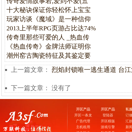
传奇爱情故事若,爱到不爱(五
十大秘诀保证你轻松怀上宝宝
玩家访谈《魔域》是一种信仰
2013上半年RPG页游占比达74%
传奇里那些可爱的人 _热血传
《热血传奇》金牌法师证明你
潮州窑古陶瓷特征及其鉴定要
上一篇文章：
烈焰封锁唯一逃生通道 台
下一篇文章： 没有了
开区产品
开区产品
私
开区一条龙
登陆器
订
广告代理
开区模版
汇
主机租用
游戏引擎
新