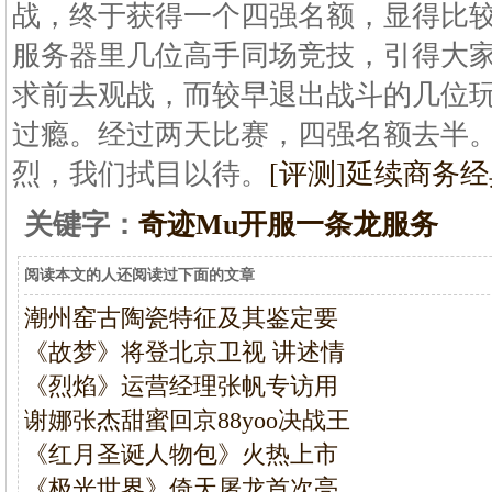
战，终于获得一个四强名额，显得比
服务器里几位高手同场竞技，引得大
求前去观战，而较早退出战斗的几位
过瘾。经过两天比赛，四强名额去半
烈，我们拭目以待。
[评测]延续商务
关键字：
奇迹Mu开服一条龙服务
阅读本文的人还阅读过下面的文章
潮州窑古陶瓷特征及其鉴定要
《故梦》将登北京卫视 讲述情
《烈焰》运营经理张帆专访用
谢娜张杰甜蜜回京88yoo决战王
《红月圣诞人物包》火热上市
《极光世界》倚天屠龙首次亮