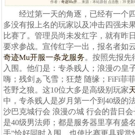
作者：
奇迹Mu开…
来源：本站原创 点击数：
39 更新时
经过第一天的角逐，已经有一个四
多没有报上名的玩家以及冲击四强未
比赛了。管理员尚未发红字，就有昨
要求参战。宣传红字一出，报名者如
奇迹Mu开服一条龙服务
。按照先报先
入围。他们是：专杀贱人；浪漫の皇
嗨；残剑ぁ飞雪；狂楚 随缘；FiFi
苍野之狼。这10位大多是高级别玩家
中，专杀贱人是岁月第一个到40级的
沙巴克城行会 浪漫の城 行会的昔日
是40级男法师；都是服务器里享有盛
手"恰好同时入围，也使比赛更具观赏