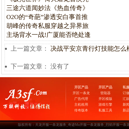
三途六道闻妙法《热血传奇》
O2O的“奇葩”渗透安白事首推
胡峰的传奇私服穿越之异界旅
主场背水一战!广厦能否绝处逢
上一篇文章：
决战平安京青行灯技能怎么
下一篇文章： 没有了
开区产品
开区产品
私
开区一条龙
登陆器
订
广告代理
开区模版
汇
主机租用
游戏引擎
新
传奇版本
私服工具
新
版权所有：天龙开服一条龙服务_奇迹Mu开服一条龙服务_烈焰开服一条龙服务-www.a3sf.c