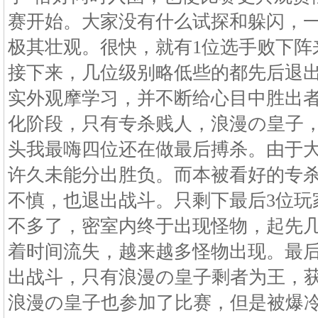
赛开始。大家没有什么试探和躲闪，
极其壮观。很快，就有1位选手败下阵
接下来，几位级别略低些的都先后退
实外观摩学习，并不断给心目中胜出
化阶段，只有专杀贱人，浪漫の皇子
头我最嗨四位还在做最后搏杀。由于
许久未能分出胜负。而本被看好的专
不慎，也退出战斗。只剩下最后3位玩
不多了，密室内终于出现怪物，起先
着时间流失，越来越多怪物出现。最
出战斗，只有浪漫の皇子剩者为王，
浪漫の皇子也参加了比赛，但是被爆