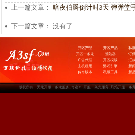
上一篇文章：
暗夜伯爵倒计时3天 弹弹堂
下一篇文章： 没有了
开区产品
开区产品
私
开区一条龙
登陆器
订
广告代理
开区模版
汇
主机租用
游戏引擎
新
传奇版本
私服工具
新
版权所有：天龙开服一条龙服务_奇迹Mu开服一条龙服务_烈焰开服一条龙服务-www.a3sf.c