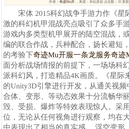
作者：
奇迹Mu开…
来源：本站原创 点击数：
36 更新
宋体 2015科幻战争手游力作《星
激的科幻机甲混战亮点吸引了众多手
游戏内多类型机甲展开的陆空混战，
编的联合作战，兵种配合，扬长避短
的考验下
奇迹Mu开服一条龙服务
奇迹
面分析战场情报的前提下，一场场科幻
派科幻风，打造精品4K画质。《星际
的Unity3D引擎进行开发，从通关
合体、变形、等动态效果十分流畅华
毁、受损、爆炸等特效表现惊人。采用
位，无论从任何视角进行观察，均在
中表现出了相当的真实感。 浮空变形