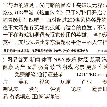
条龙
宿与命的遇见，光与暗的冒险！突破次元界限，
炫技RPG手游《热血传奇》已于8月3日开启
的冒险远征队吧！ 面对超过200名风格各异
往不太清楚各英雄的技能与适合的位置，不
一下在游戏初期适合玩家使用的英雄。 全能
英雄，其地位堪比某东瀛题材手游中的人气
[天龙开服一条龙服务]
极品道具大合辑 《倚天2外传》金秋福袋给力
奇迹M
条龙
); 网易首页 新闻 体育 NBA 娱乐 财经 股票 
健康 房产 家居 教育 读书 游戏 彩票 更多
免费邮箱 通行证登录 LOFTER r
片 美女 视频 玩家 产业 
测试表 发号 评测 论坛 魔兽世
易 游戏频道 正
[
阅读详细
]