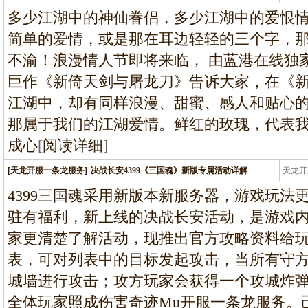
条龙
多少江湖中的神仙眷侣，多少江湖中的爱恨
简单的爱情，或是那在耳边轻轻的三个字，
不渝！浪漫情人节即将来临， 由蓝港在线独
巨作《新倚天剑与屠龙刀》告诉大家，在《
江湖中，却有同样浪漫、甜蜜、感人和贴心
那属于我们的江湖爱情。鲜红的玫瑰，代表
成心
[
阅读详细
]
[天龙开服一条龙服务]
决战长安4399《三国魂》新版专属活动详解
天龙开
龙
4399三国魂采用新版本新服务器，游戏玩法
驻有福利，新上线的决战长安活动，是游戏
家更清楚了解活动，现推出官方攻略资料给
表，可对列表中的目标发起攻击，当所有守
城墙进行攻击；攻方玩家会获得一个攻城炸弹
全体玩家照成伤害奇迹Mu开服一条龙服务。