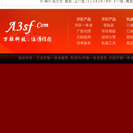
共
4657
篇文章
首页
|
上一页
|
1
2
3
4
5
6
7
8
9
|
下一页
|
尾
开区产品
开区产品
私
开区一条龙
登陆器
订
广告代理
开区模版
汇
主机租用
游戏引擎
新
传奇版本
私服工具
新
版权所有：天龙开服一条龙服务_奇迹Mu开服一条龙服务_烈焰开服一条龙服务-www.a3sf.c