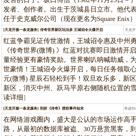
发者、创作者。出生于茨城县日立市。他代
任于史克威尔公司（现在更名为Square Enix
[天龙开服一条龙服务]
传奇世界新区玩法多 王城诏令火爆开启
天龙开
龙
红蓝争霸见证传世激情，王城诏令惠及中州勇
《传奇世界(微博) 》红蓝对抗赛即日激情开
量经验更有豪情奖励。世界喇叭呐喊助威，
世豪情！王城诏令火爆开启，每日任务领取
元(微博) 星辰石轻松到手！双旦欢乐多，新
新区，消灭中州、跃马平原右侧随机位置的
读详细
]
[天龙开服一条龙服务]
剖析《传奇》授权事件始末
奇迹M
条龙
在网络游戏圈内，盛大是公认的市场运作高
路，从最初的数据库被盗、30万悬赏黑客，