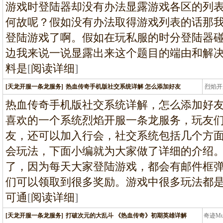
游戏时登陆器却没有办法显露游戏各区的列
何故呢？假如没有办法取得游戏列表的话那
登陆游戏了啊。假如在玩私服的时分登陆器
边我来说一说显露出来这个题目的端由和解
料是
[
阅读详细
]
[天龙开服一条龙服务]
热血传奇手机版社交系统详解 怎么添加好友
烈焰开
龙
热血传奇手机版社交系统详解，怎么添加好
喜欢的一个系统烈焰开服一条龙服务，玩友
友，还可以加入行会，社交系统包括几个方
会玩法，下面小编就为大家做了详细的介绍
了，因为每天大家登陆游戏，都会有邮件框
们可以领取到很多奖励。游戏中很多玩法都
可通
[
阅读详细
]
[天龙开服一条龙服务]
打破次元的大乱斗 《热血传奇》初期英雄详解
奇迹M