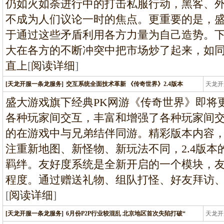
仍如火如荼进行中的打击私服行动，黑客、
不成为人们议论一时的焦点。更重要的是，
于通过这些矛盾利用各方力量为自己造势。
大在各方的不断冲突中把市场炒了起来，如
直上
[
阅读详细
]
[天龙开服一条龙服务]
交互系统全面技术革新 《传奇世界》2.4版本
天龙开
龙
盛大游戏旗下经典PK网游《传奇世界》即将更
各种玩家间交互，丰富和增强了各种玩家间
的在游戏中与兄弟结伴同游。精彩版本内容
注重新地图、新怪物、新玩法不同，2.4版
羁绊。友好度系统是全新开启的一个模块，
程度。通过赠送礼物、组队打怪、好友拜访
[
阅读详细
]
[天龙开服一条龙服务]
6月份P2P行业较混乱 北京地区首次失陷打破“
天龙开