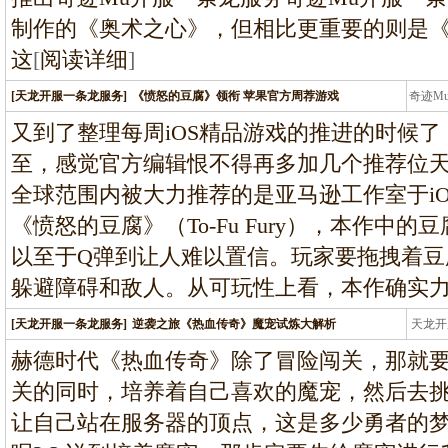
制作的《奥术之心》，但相比更重要的则是
这
[
阅读详细
]
[天龙开服一条龙服务]
《愤怒的豆腐》领衔 苹果官方周荐游戏
奇迹M
条龙
又到了整理每周iOS精品游戏的推进的时候了
至，感觉官方编辑恨不得再多加几个推荐位天龙
全球范围内被大力推荐的是亚马逊工作室于i
《愤怒的豆腐》（To-Fu Fury），本作中
以至于Q弹到让人难以置信。玩家要拖拽着豆
躲避障碍和敌人。从可玩性上看，本作确实
[天龙开服一条龙服务]
逆袭之旅《热血传奇》魔宠试炼大解析
天龙开
龙
赫德时代《热血传奇》除了冒险闯关，那就
关的同时，培养着自己喜欢的魔宠，然后去
让自己站在服务器的顶点，这是多少勇者的