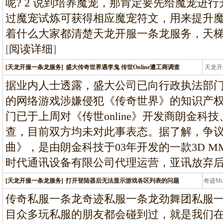
呢? 2 说到培养魔宠，那肯定要先给魔宠进
过魔宠试炼可获得相应魔宠符文，用来提升
着什么大家都清楚天龙开服一条龙服务，天
[
阅读详细
]
[天龙开服一条龙服务]
盛大传奇世界遇李鬼 传世Online遭工商调查
天龙开
龙
据业内人士透露，盛大公司已向行政执法部门举报
的网络游戏涉嫌侵犯《传奇世界》的知识产
门已于上周对《传世online》开发商朗金科
查，目前双方均未对此事表态。据了解，争议网游
曲》，是由朗金科技于03年开发的一款3D MM
时代通讯设备有限公司代理运营，亚讯放弃
[天龙开服一条龙服务]
打开登陆器后无法显示游戏各区列表的问题
奇迹M
条龙
传奇私服一条龙奇迹私服一条龙劲舞团私服
目众多玩私服的朋友都会碰到过，就是我们