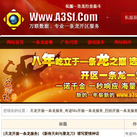
私服
网站首页
一条龙套餐
广告代理
游戏版本
网站制作
您现在的位置：
天龙开服一条龙服务_奇迹Mu开服一条龙服务_烈焰开服一条龙服务-www
标题
作
[天龙开服一条龙服务]
《新倚天剑与屠龙刀》谱写爱情神话
奇迹M