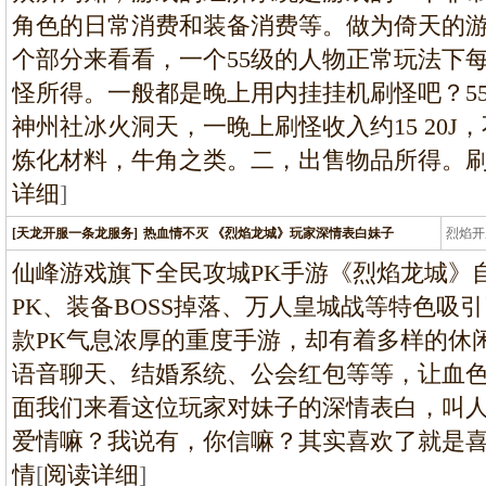
角色的日常消费和装备消费等。做为倚天的
个部分来看看，一个55级的人物正常玩法下
怪所得。一般都是晚上用内挂挂机刷怪吧？5
神州社冰火洞天，一晚上刷怪收入约15 20
炼化材料，牛角之类。二，出售物品所得。
详细
]
[天龙开服一条龙服务]
热血情不灭 《烈焰龙城》玩家深情表白妹子
烈焰开
龙
仙峰游戏旗下全民攻城PK手游《烈焰龙城》
PK、装备BOSS掉落、万人皇城战等特色吸
款PK气息浓厚的重度手游，却有着多样的休
语音聊天、结婚系统、公会红包等等，让血
面我们来看这位玩家对妹子的深情表白，叫
爱情嘛？我说有，你信嘛？其实喜欢了就是
情
[
阅读详细
]