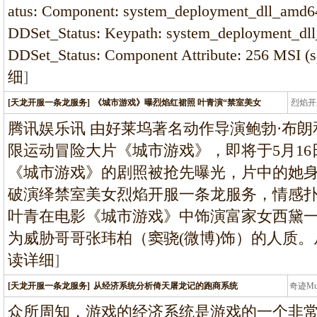
龙
atus: Component: system_deployment_dll_amd64
DDSet_Status: Keypath: system_deployment_dll
DDSet_Status: Component Attribute: 256 MSI (s
细
]
[天龙开服一条龙服务]
《城市游戏》曝烈焰红裙照 叶青演“禁室美女
烈焰开
龙
腾讯娱乐讯 由好莱坞著名动作导演鲍勃·布
限运动冒险大片《城市游戏》，即将于5月1
《城市游戏》的剧照被抢先曝光，片中的她
破演绎禁室美女烈焰开服一条龙服务，情感
叶青在电影《城市游戏》中饰演富家女西黛
为威胁哥哥张玮柏（窦骁(微博)饰）的人质
读详细
]
[天龙开服一条龙服务]
从经济系统分析倚天屠龙记的跑商系统
奇迹M
条龙
众所周知，游戏的经济系统是游戏的一个非