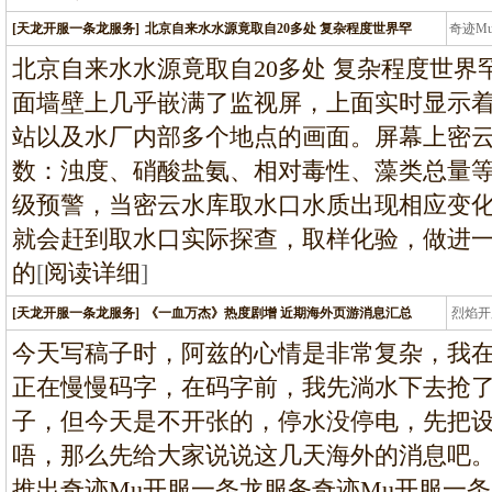
[天龙开服一条龙服务]
北京自来水水源竟取自20多处 复杂程度世界罕
奇迹M
条龙
北京自来水水源竟取自20多处 复杂程度世
面墙壁上几乎嵌满了监视屏，上面实时显示
站以及水厂内部多个地点的画面。屏幕上密
数：浊度、硝酸盐氨、相对毒性、藻类总量
级预警，当密云水库取水口水质出现相应变
就会赶到取水口实际探查，取样化验，做进
的
[
阅读详细
]
[天龙开服一条龙服务]
《一血万杰》热度剧增 近期海外页游消息汇总
烈焰开
龙
今天写稿子时，阿兹的心情是非常复杂，我
正在慢慢码字，在码字前，我先淌水下去抢
子，但今天是不开张的，停水没停电，先把
唔，那么先给大家说说这几天海外的消息吧。
推出奇迹Mu开服一条龙服务奇迹Mu开服一