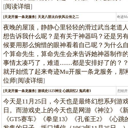
[
阅读详细
]
[天龙开服一条龙服务]
天龙八部太白饮风云传之二
奇迹M
条龙
夜晚的屋顶，静静心里轻轻的滑过武当老道
想告诉我什么呢？是有关于神器吗？还是另
候要用那么惋惜的眼神看着自己呢？为什么
个算命先生，算命先生会来告诉她神器制作
事情太凑巧了，难道……都是安排好了的？
就开始慌了起来奇迹Mu开服一条龙服务，那
位师
[
阅读详细
]
[天龙开服一条龙服务]
游戏史1125神泣 心跳回忆2 鬼武者3
烈焰开
龙
今天是11月25日，今天也是最终幻想系列游
日。而游戏史上的今天也是网游《神泣》《
《GT5赛车》《拳皇13》《孔雀王2》《心跳
发售的日子。坂口博信（1962年11月25日