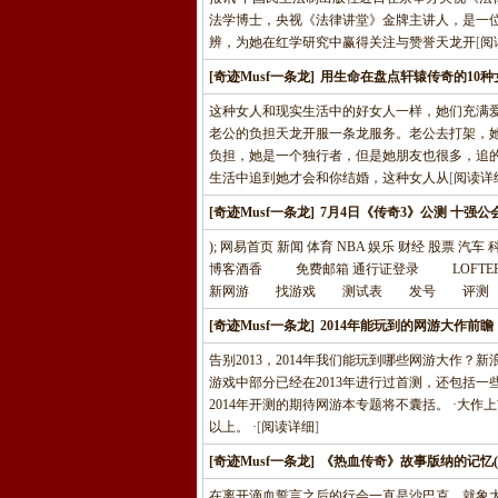
法学博士，央视《法律讲堂》金牌主讲人，是一
辨，为她在红学研究中赢得关注与赞誉天龙开
[
阅
[奇迹Musf一条龙]
用生命在盘点轩辕传奇的10种
这种女人和现实生活中的好女人一样，她们充满
老公的负担天龙开服一条龙服务。老公去打架，她
负担，她是一个独行者，但是她朋友也很多，追
生活中追到她才会和你结婚，这种女人从
[
阅读详
[奇迹Musf一条龙]
7月4日《传奇3》公测 十强公
); 网易首页 新闻 体育 NBA 娱乐 财经 股票 汽
博客酒香 免费邮箱 通行证登录 LOF
新网游 找游戏 测试表 发号 评测 论
[奇迹Musf一条龙]
2014年能玩到的网游大作前瞻
告别2013，2014年我们能玩到哪些网游大作
游戏中部分已经在2013年进行过首测，还包括一
2014年开测的期待网游本专题将不囊括。 ·大
以上。 ·
[
阅读详细
]
[奇迹Musf一条龙]
《热血传奇》故事版纳的记忆(5
在离开滴血誓言之后的行会一直是沙巴克。就象