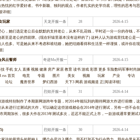
位热忱的红学爱好者。书中新颖、独到的观点，作者扎实的史学功底，理性的思考与思
读详细
]
女玩家
天龙开服一条
28
2026-4-15
龙服务
爱心，她们选定老公后会默默的支持老公，从来不乱花钱，平时还一分一分的存钱，不
甚至是老公的挡箭牌。(现在轩辕里基本没有这样的了) 这种人认为游戏里找老公是一
的人也多。可是她从来不考虑和谁结婚，她把结婚看得和生活里一样谨慎，或许你在现
细
]
会风云誓师
奇迹Mu开服一
29
2026-4-15
条龙服务
车 科技 手机 女人 直播 视频 健康 房产 家居 教育 读书 游戏 彩票 更多 车险数码军事时尚
TER rss 首页 电竞 专题 图片 美女 视频 玩家 产业 专
坛 魔兽世界 梦幻西游 天下3 网易 游戏频道 正
[
阅读详细
]
烈焰开服一条
31
2026-4-14
龙服务
？新浪游戏特别制作了本期新网游跨年专题，对2014年能玩到的期待网游大作进行前瞻，
些从未进行过测试的大作，可以确定这些游戏都会在2014年进行测试，另有一些不会在
作上市周期加长，很多大作在2013年测试多次，迟迟不能正式上市，一款游戏通常要测试
)
烈焰开服一条
30
2026-4-14
龙服务
大家说的最滑头的那种人，哪个会是沙入哪个。我不打架不为行会势力，我在会里从不