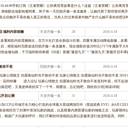
条龙服务
22 16:44:00手机订阅《王者荣耀》公孙离背景故事是什么？这篇《王者荣耀》公孙离背
，潜移默化地影响着阿离，终于有一天烈焰开服一条龙服务，让她代替了那些曾经离开
的焦点但她并不喜欢被人真正的靠近，当有人扑过来或者对她产生什么她不喜欢的想法
启 福利内容前瞻
天龙开服一条
28
2026-4-18
龙服务
服多重精彩内容震撼推出，百万大礼打造全新战斗狂潮。四重专属活动降临新服，多重
启，精彩福利无限放送烈焰开服一条龙服务。现在领取价值2699元17173专属新手大
热血修仙路，千万福利助你称霸《问道》新服“遨游九天”！“遨游九天”新服开启丰厚
散你不老
烈焰开服一条
30
2026-4-18
龙服务
家心情散文 但愿诛仙时光不散你不老 玩家心情散文 但愿诛仙时光不散你不老 2016 0
玩 作者：花间悼馨 进入论坛 玩家心情散文 但愿诛仙时光不散你不老直到年底，经不起
的留恋吧，又鬼使神差的买了一个号，闺蜜说，忘记他吧，我给你介绍
[
阅读详细
]
正式开启公测
天龙开服一条
31
2026-4-18
龙服务
CCP公司倾尽全力精心打造的全球最大星战网游巨作《星战前夜.EVE》从6月12日1
》这款网络游戏经历了封测中资深玩家的挑战，以及限量内测普通玩家的锤炼之后，玩家期待
间，根据广大玩家的呼吁，我们不断的对游戏的品质以及服务进行改进和提高。同时，