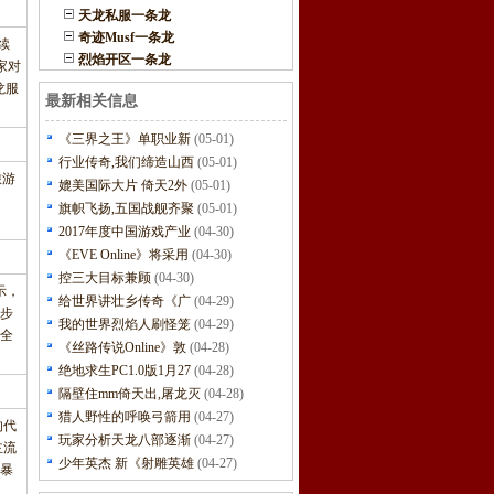
天龙私服一条龙
奇迹Musf一条龙
续
烈焰开区一条龙
家对
龙服
最新相关信息
《三界之王》单职业新
(05-01)
行业传奇,我们缔造山西
(05-01)
旅游
媲美国际大片 倚天2外
(05-01)
访
旗帜飞扬,五国战舰齐聚
(05-01)
2017年度中国游戏产业
(04-30)
《EVE Online》将采用
(04-30)
控三大目标兼顾
(04-30)
示，
给世界讲壮乡传奇《广
(04-29)
步
我的世界烈焰人刷怪笼
(04-29)
全
《丝路传说Online》敦
(04-28)
绝地求生PC1.0版1月27
(04-28)
隔壁住mm倚天出,屠龙灭
(04-28)
猎人野性的呼唤弓箭用
(04-27)
的代
玩家分析天龙八部逐渐
(04-27)
主流
少年英杰 新《射雕英雄
(04-27)
暴