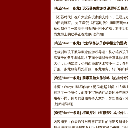
[奇迹Musf一条龙]
玩石器免费游戏 赢得积分换奖
《石器时代》在广大忠实玩家的支持下，已经走
力回馈玩家。 为了庆贺《石器时代》问世两周年
精心制作了一款基于网页的休闲小游戏，将于1月2
恐龙博士的助手正在培
[
阅读详细
]
[奇迹Musf一条龙]
七款训练孩子数学概念的游戏
七款训练孩子数学概念的游戏导读：从小培养孩
练孩子的数学概念呢？下面小编就来推荐几款训
大小，让他知道，少的面额形状比较小一点，多的
开服一条龙服务烈焰开服一条龙服务、铅
[
阅读详
[奇迹Musf一条龙]
腾讯重拾大作战略《热血传奇
来源：chanye.18183作者：游民老赵 时间：1
挪动了一个身位，而攻下宝座的产品是同样在国
略有不同。传奇的登顶略令人意外，梦幻西游VS
上
[
阅读详细
]
[奇迹Musf一条龙]
柯岚探讨《红楼梦》成书传世
内容摘要：作者通过对曹雪芹家世的考证及所处
报讯 中国民主法制出版社近日在京举办央视《