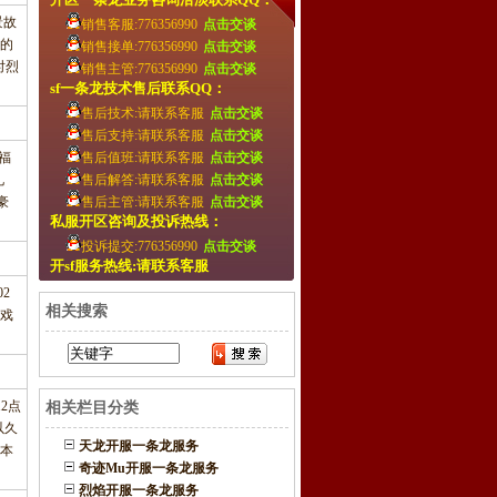
景故
销售客服:776356990
点击交谈
的
销售接单:776356990
点击交谈
时烈
销售主管:776356990
点击交谈
sf一条龙技术售后联系QQ：
售后技术:请联系客服
点击交谈
售后支持:请联系客服
点击交谈
福
售后值班:请联系客服
点击交谈
礼
售后解答:请联系客服
点击交谈
豪
售后主管:请联系客服
点击交谈
私服开区咨询及投诉热线：
投诉提交:776356990
点击交谈
开sf服务热线:请联系客服
2
相关搜索
游戏
2点
相关栏目分类
以久
天龙开服一条龙服务
本
奇迹Mu开服一条龙服务
烈焰开服一条龙服务