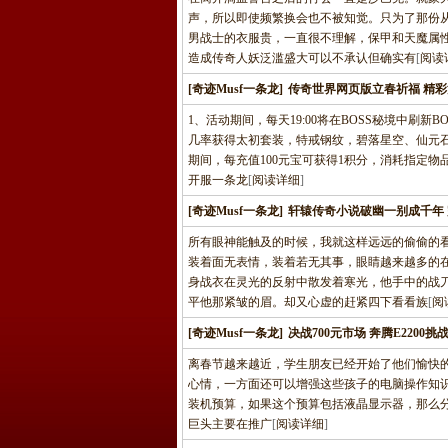
声，所以即使频繁换会也不被知觉。只为了那份
男战士的衣服贵，一直很不理解，保甲和天魔属
造成传奇人妖泛滥盛大可以不承认但确实有
[
阅读
[奇迹Musf一条龙]
传奇世界网页版立春祈福 精彩
1、活动期间，每天19:00将在BOSS秘境中刷
几率获得太初套装，特戒钢纹，碧落星空、仙元石
期间，每充值100元宝可获得1积分，消耗指定物
开服一条龙
[
阅读详细
]
[奇迹Musf一条龙]
轩辕传奇小说破幽一别成千年
所有眼神能触及的时候，我就这样远远的偷偷的
装着面无表情，装着若无其事，眼睛越来越多的
身战衣在灵光的反射中散发着寒光，他手中的战
平他那紧皱的眉。却又心虚的赶紧四下看看族
[
阅
[奇迹Musf一条龙]
决战700元市场 奔腾E2200挑战X
离春节越来越近，学生朋友已经开始了他们愉快
心情，一方面还可以增强这些孩子的电脑操作知识奇
装机预算，如果这个预算包括液晶显示器，那么分配到
巨头主要在推广
[
阅读详细
]