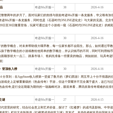
品
奇迹Mu开服一
38
2026-4-16
条龙服务
过整整两年的岁月了。面对玩家们的热情与鼓励奇迹Mu开服一条龙服务，华义唯有加
奇迹Mu开服一条龙服务，同时也是《石器时代ONLINE进化史》与大家的见面。北京
0日至30日隆重登场，玩家可通过这个小游戏一窥《石器时代ONLINE进化史》的精
奇迹Mu开服一
30
2026-4-16
条龙服务
子的数学概念，对未来帮助很大哦早教，每一位家长都不会陌生。那么，如何通过早教
练孩子数学概念的小游戏教给他简单的数字概念，并认识钱币的不同，同时可利用钱币
面额形状大一点二、跳蚤市场 1、爸妈先准备一些要卖的物品，例如娃娃、玩具奇迹
细
]
》登顶收入榜
奇迹Mu开服一
30
2026-4-16
条龙服务
5 08 14 分享到：在AppStore收入榜第一坚挺了数月的《梦幻西游》周五早上十分不情愿的
内游戏史上足够重量级的《热血传奇》手游，但这个荣耀并不完全属于盛大，这已与过
热血传奇;是行业近期最为期待的一场巅峰对决，眼前来看，腾讯依靠传奇艰难的在排
之谜
奇迹Mu开服一
27
2026-4-15
条龙服务
时代背景的研究，结合社会意义和艺术价值，探讨了《红楼梦》的成书及影响。中华读
法律讲堂》栏目文史版新书《红楼梦成书传世之谜》首发式。本书作者柯岚是中国政法