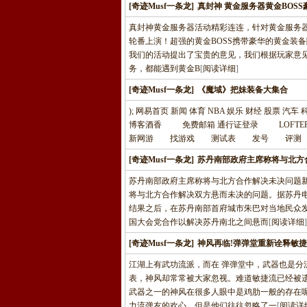
[奇迹Musf一条龙]
真封神 黄金服务器黄金BOSS
真封神黄金服务器活动精彩连连，针对黄金服务器，我
轮番上演！超强的黄金BOSS携带豪华的黄金装
我们的活动提出了宝贵的意见，我们根据玩家意
务，都能遇到黄金B
[
阅读详细
]
[奇迹Musf一条龙]
《魔域》把妹装备大集合
); 网易首页 新闻 体育 NBA 娱乐 财经 股票 汽
博客酒香 免费邮箱 通行证登录 LOF
新网游 找游戏 测试表 发号 评测 论
[奇迹Musf一条龙]
苏丹南部政府主席称将与北方
苏丹南部政府主席称将与北方合作解决未决问题新
将与北方合作解决双方悬而未决的问题。据苏丹
结果之后，在苏丹南部首府城市朱巴对当地民众
国大会党合作以解决苏丹南北之间悬而
[
阅读详细
]
[奇迹Musf一条龙]
神风再临!弹弹堂重新诠释敏捷
江湖上有武功流派，而在 弹弹堂中，武器也是
表，神风却常常被大家忽视。难道敏捷流已经被
武器之一的神风在很多人眼中是鸡肋一般的存在
力流弹友的欢心。但是他们往往忽略了一
[
阅读详