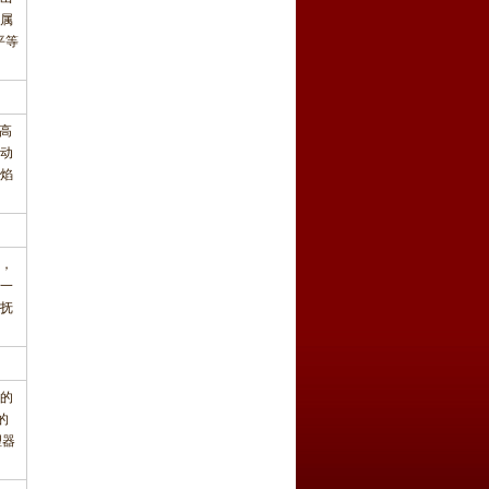
属
平等
极高
活动
烈焰
，
一
抚
的
的
理器