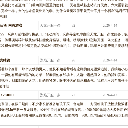
从风魔比奇甚至白日门瞬间回到盟重的便利。一天会里喊起去猪八打天魔。六大重装就
性完全一样，女的也未必就比男的弱。为什么天魔和保甲就完全不是一个档次?这种不
详细
]
活动_网页游戏
天龙开服一条
32
2026-4-14
龙服务
新BOSS，玩家可前往进行挑战; 1、活动期间，玩家寻宝概率翻倍天龙开服一条龙服务，
、传世项链碎片以及位移技能化身蝙蝠、遁地、移形换影; 1烈焰开服一条龙服务、
品和积分即可将1个绑定物品变成3个绑定物品; 1、活动期间，玩家累计消费满足要求
 完结篇
烈焰开服一条
26
2026-4-14
龙服务
看着那个身影，那个沉默的男人，他从不知道背后有这样的目光紧紧追随。我揣着小心
在一切他有可能出现的地方瞄。我看着他在战场上，人群中肃然而立，他的背影宽厚，
刀拖地，划出刺刺的火花，他的眉紧皱，眼中冲天的战意和杀气。我有几次甚至想伸手
读详细
]
2 5000+
烈焰开服一条
25
2026-4-13
龙服务
的寒假，在假日期间，不少家长都准备给孩子买一台电脑，一方面给孩子放松放松紧张
迹Mu开服一条龙服务。经过中关村在线的调查发现，4500 5000元是绝大多数用户
CPU上面的费用则应该在700元以内。目前来看，700元以内Intel和AMD两大处