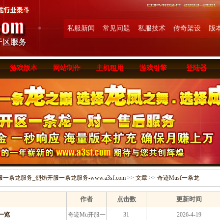
私服新闻
常见问题
私服技术
传奇架设
版
游戏版本
网站制作
主机租用
游戏引擎
登陆器
条龙服务_烈焰开服一条龙服务-www.a3sf.com
>>
文章
>>
奇迹Musf一条龙
作者
点击数
更新时间
一览
奇迹Mu开服一
31
2026-4-19