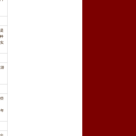
是
种
实
旅游
访
这些
1年
出