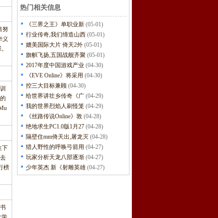
热门相关信息
《三界之王》单职业新
(05-01)
倍努
行业传奇,我们缔造山西
(05-01)
华义
媲美国际大片 倚天2外
(05-01)
彩。
旗帜飞扬,五国战舰齐聚
(05-01)
2017年度中国游戏产业
(04-30)
《EVE Online》将采用
(04-30)
控三大目标兼顾
(04-30)
训
给世界讲壮乡传奇《广
(04-29)
的
我的世界烈焰人刷怪笼
(04-29)
Mu
《丝路传说Online》敦
(04-28)
绝地求生PC1.0版1月27
(04-28)
隔壁住mm倚天出,屠龙灭
(04-28)
猎人野性的呼唤弓箭用
(04-27)
往下
玩家分析天龙八部逐渐
(04-27)
去
行榜
少年英杰 新《射雕英雄
(04-27)
书
大学