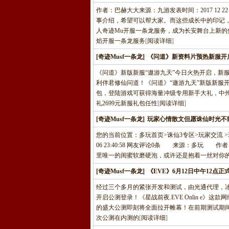
作者：巴赫大大来源：九游发表时间：2017 12 
事介绍，希望可以帮大家。而这些成长中的印记
人奇迹Mu开服一条龙服务，成为长安舞台上新
焰开服一条龙服务
[
阅读详细
]
[奇迹Musf一条龙]
《问道》新资料片预热新服开
《问道》新版新服“遨游九天”今日火热开启，新
利伴君修仙问道！《问道》“遨游九天”新版新服开
包，登陆游戏可获得海量冲级专用新手大礼，中州
礼2699元新服礼包任性
[
阅读详细
]
[奇迹Musf一条龙]
玩家心情散文但愿诛仙时光不
您的当前位置：多玩首页>诛仙3专区>玩家交流 >玩
06 23:40:58 网友评论0条 来源：多
里唯一的闺蜜软磨硬泡，或许还是抱着一丝对你
[奇迹Musf一条龙]
《EVE》6月12日中午12点
经过三个多月的紧张开发和测试，由光通代理，冰岛
开启公测登录！《星战前夜.EVE Onlin e
的盛大公测即刻将全面拉开帷幕！在前期测试期
次公测在内测的
[
阅读详细
]