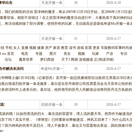
豪华出击
天龙开服一条
30
2026-4-18
龙服务
们的精彩的活动 雷泽神的魔变，将从2005年12月19日开始，至2006年1月15日连
备隆重登场，精彩不容错过！在之前雷泽神的魔变活动进行中，大量热衷于真封神的玩
见，将活动规则做了部分调整，使得所有的玩家，无论级高还是级低奇迹Mu开服一条
天龙开服一条
31
2026-4-17
龙服务
车 科技 手机 女人 直播 视频 健康 房产 家居 教育 读书 游戏 彩票 更多 车险数码军事时尚
TER rss 首页 电竞 专题 图片 美女 视频 玩家 产业 专
坛 魔兽世界 梦幻西游 天下3 网易 游戏频道 正
[
阅读详细
]
合作解决未决问
奇迹Mu开服一
28
2026-4-17
条龙服务
华网喀土穆1月30日电（记者邵杰）苏丹第一副总统兼南部自治政府主席基尔30日表
电视台报道烈焰开服一条龙服务，基尔是在苏丹南部公民投票委员会当天宣布公投的初
发表讲话时作上述表示的。基尔说，他所领导的苏丹人民解放运动将同苏丹北方执政的
流!
烈焰开服一条
29
2026-4-17
龙服务
分流派的哦！比如伤害流的烈火，暴击流的雷霆等，埋人流的轰天等。然而作为敏捷流
遗弃了吗？其实不然， 《弹弹堂》已经重新诠释敏捷流，神风又回来了！为什么四大
呢？因为神风的伤害不及烈火，埋人不敌轰天，暴击又与雷霆相去甚远，因此很难讨得
细
]