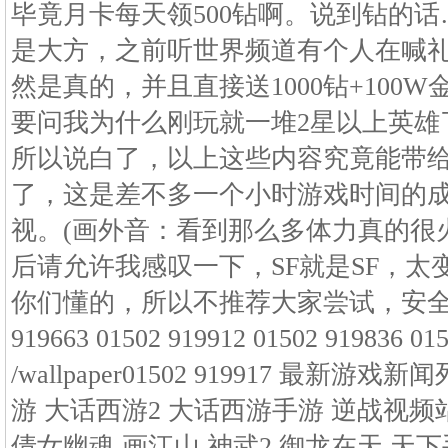
毕竟月卡每天领500钻啊。说到钻的话
是大方，之前听世界频道有个人在喊
然是真的，并且直接送1000钻+100
要问我为什么刚玩就一堆2星以上英雄了
所以说白了，以上这些内容究竟能带给
了，这是差不多一个小时游戏时间的
视。(画外音：看到那么多体力真的很火
后请允许我感叹一下，SF就是SF，太
你们懂的，所以不推荐大家尝试，安全最重
919663 01502 919912 01502 919836 01
/wallpaper01502 919917 最新
游 大话西游2 大话西游手游 逆战视频
倩女幽魂 画江山 神武2 御龙在天 天