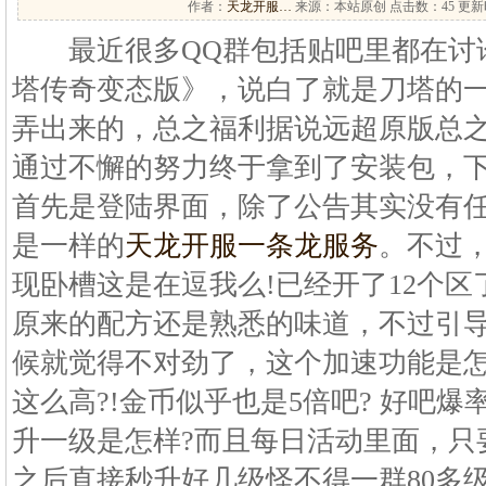
作者：
天龙开服…
来源：本站原创 点击数：
45 更新时
最近很多QQ群包括贴吧里都在讨论
塔传奇变态版》，说白了就是刀塔的
弄出来的，总之福利据说远超原版总
通过不懈的努力终于拿到了安装包，下
首先是登陆界面，除了公告其实没有
是一样的
天龙开服一条龙服务
。不过
现卧槽这是在逗我么!已经开了12个区了
原来的配方还是熟悉的味道，不过引
候就觉得不对劲了，这个加速功能是怎
这么高?!金币似乎也是5倍吧? 好吧
升一级是怎样?而且每日活动里面，只
之后直接秒升好几级怪不得一群80多