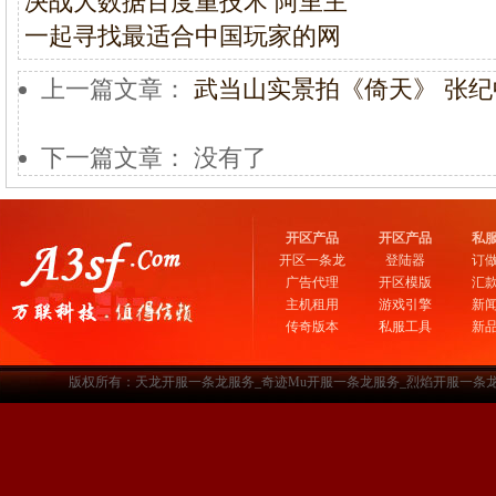
决战大数据百度重技术 阿里主
一起寻找最适合中国玩家的网
上一篇文章：
武当山实景拍《倚天》 张
下一篇文章： 没有了
开区产品
开区产品
私
开区一条龙
登陆器
订
广告代理
开区模版
汇
主机租用
游戏引擎
新
传奇版本
私服工具
新
版权所有：天龙开服一条龙服务_奇迹Mu开服一条龙服务_烈焰开服一条龙服务-www.a3sf.c