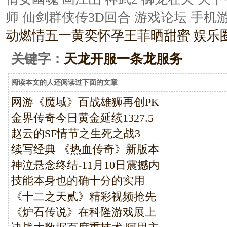
师 仙剑群侠传3D回合 游戏论坛 手机
动燃情五一
黄奕怀孕王菲晒甜蜜 娱乐
关键字：
天龙开服一条龙服务
阅读本文的人还阅读过下面的文章
网游《魔域》百战雄狮再创PK
金界传奇今日黄金延续1327.5
赵云的SF情节之生死之战3
续写经典 《热血传奇》新版本
神泣悬念终结-11月10日震撼内
技能本身也的确十分的实用
《十二之天贰》精彩视频抢先
《炉石传说》在科隆游戏展上