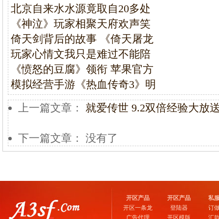
北京自来水水源竟取自20多处
《神泣》玩家相聚天府欢声笑
倚天剑背后的故事 《倚天屠龙
玩家心情文我只是难过不能陪
《愤怒的豆腐》领衔 苹果官方
模拟经营手游《热血传奇3》明
上一篇文章：
就爱传世 9.2双倍经验大放
下一篇文章： 没有了
开区产品
开区产品
私
开区一条龙
登陆器
订
广告代理
开区模版
汇