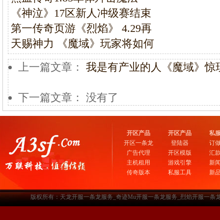
《神泣》17区新人冲级赛结束
第一传奇页游《烈焰》 4.29再
天赐神力 《魔域》玩家将如何
上一篇文章：
我是有产业的人《魔域》惊
下一篇文章： 没有了
开区产品
开区产品
私
开区一条龙
登陆器
订
广告代理
开区模版
汇
主机租用
游戏引擎
新
传奇版本
私服工具
新
版权所有：天龙开服一条龙服务_奇迹Mu开服一条龙服务_烈焰开服一条龙服务-www.a3sf.c