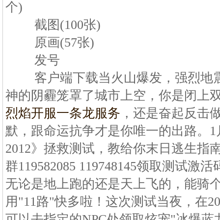
个)
截图(100张)
原画(57张)
发号
客户端下载当火山爆发，强烈地震
神的阴霾笼罩了城市上空，你是闭上
烈焰开服一条龙服务
，还是奋起反击
默，跟命运抗争才是你唯一的出路。1月1
2012》拯救测试，教给你末日逃生指
群119582085 119748145领取
无论是地上跑的还是天上飞的，能骑
用"11路"快多啦！这次测试当夜，在20:
可以去指定的NPC处领取炫宠"冰爆蓝