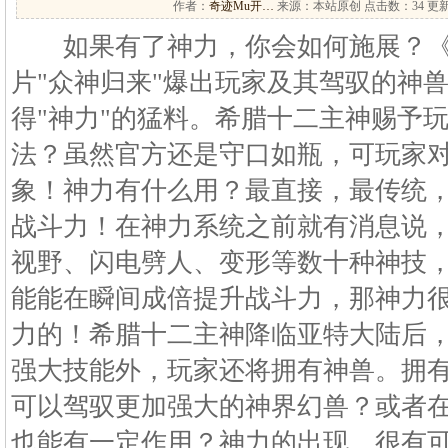
作者：
奇迹Mu开…
来源：本站原创 点击数：
34 更新
如果有了神力，你会如何施展？《魔域》
片"众神归来"爆出玩家及其驾驭的神
得"神力"的猛料。希腊十二主神赐予
法？虽然官方还是守口如瓶，可玩家
象！神力有什么用？最直接，最传统
战斗力！在神力系统之前就有消息说
视野、闪电劈人、变形等数十种神技，
能能在瞬间成倍提升战斗力，那神力
力的！希腊十二主神降临亚特大陆后
强大技能外，玩家还将拥有神兽。拥
可以驾驭更加强大的神界幻兽？或者
也能有一定作用？神力的出现，很有