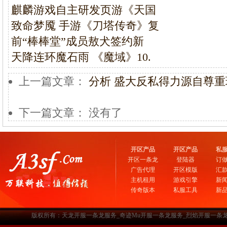
麒麟游戏自主研发页游《天国
致命梦魇 手游《刀塔传奇》复
前“棒棒堂”成员敖犬签约新
天降连环魔石雨 《魔域》10.
上一篇文章：
分析 盛大反私得力源自尊重
下一篇文章： 没有了
开区产品
开区产品
私
开区一条龙
登陆器
订
广告代理
开区模版
汇
主机租用
游戏引擎
新
传奇版本
私服工具
新
版权所有：天龙开服一条龙服务_奇迹Mu开服一条龙服务_烈焰开服一条龙服务-www.a3sf.c