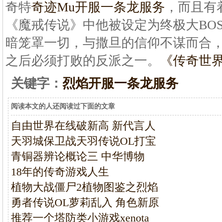
奇特
奇迹Mu开服一条龙服务
，而且有
《魔戒传说》中他被设定为终极大BO
暗笼罩一切，与撒旦的信仰不谋而合
之后必须打败的反派之一。
《传奇世界
关键字：
烈焰开服一条龙服务
阅读本文的人还阅读过下面的文章
自由世界在线破新高 新代言人
天羽城保卫战天羽传说OL打宝
青铜器辨论概论三 中华博物
18年的传奇游戏人生
植物大战僵尸2植物图鉴之烈焰
勇者传说OL萝莉乱入 角色新原
推荐一个塔防类小游戏xenota