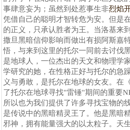
事肆意妄为；虽然到处惹事生非
烈焰
凭借自己的聪明才智转危为安。但是
的正义，只承认胜者为王。当洛基来
撒旦黑暗信仰影响而做出有损阿斯嘉
悟，与来到这里的托尔一同前去讨伐黑
是地球人，一位杰出的天文和物理学
学研究的她，在性格正好与托尔的急
义与勇敢，是托尔在地球的女友。在
了托尔在地球寻找"雷锤"期间的重要N
所以也为我们提供了许多寻找宝物的
是传说中的黑暗精灵王了。他是黑暗
邪神，拥有能量强大的以太粒子。天