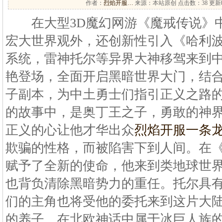
作者：
烈焰开服…
来源：本站原创 点击数：
38 更新时
在大型3D魔幻网游《魔戒传说》中
宏大世界观外，还创新性引入《哈利
系统，雷神托尔等异界大神移驾来到中
艳登场，全面开启黑暗世界大门，结
子副本，为中土勇士们指引正义之路
的故事中，是奥丁王之子，勇敢的神
正义的心让他才华出众
烈焰开服一条
欺骗的性格，而被陷害下到人间。在
赋予了全新的使命，他来到类地球世
也背负清除黑暗势力的重任。托尔具
们的主角也将受他的委托来到这片大
的养子，在北欧神话中属于冰巨人族