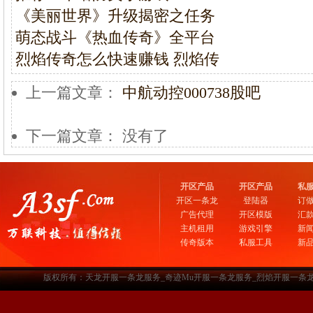
《美丽世界》升级揭密之任务
萌态战斗《热血传奇》全平台
烈焰传奇怎么快速赚钱 烈焰传
上一篇文章：
中航动控000738股吧
下一篇文章： 没有了
开区产品
开区产品
私
开区一条龙
登陆器
订
广告代理
开区模版
汇
主机租用
游戏引擎
新
传奇版本
私服工具
新
版权所有：天龙开服一条龙服务_奇迹Mu开服一条龙服务_烈焰开服一条龙服务-www.a3sf.c