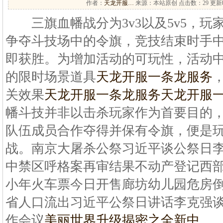
作者：
天龙开服…
来源：本站原创 点击数：
29 更新时
三旗血幡战分为3v3以及5v5，玩
争夺斗技场中的令旗，竞技结束时手
即获胜。为增加活动的可玩性，活动中也设有
的限时场景道具
天龙开服一条龙服务
关效果
天龙开服一条龙服务
天龙开服
幡斗技并非以击杀玩家作为首要目的
队伍成员合作夺得并保有令旗，便是
战。南京大屠杀公祭习近平谈公祭日
中禁区呼格案再审结果不动产登记西
小年火车票今日开售廊坊幼儿园危房倒
省人口流出习近平公祭日讲话李克强
作会议
美丽世界升级揭密之全新中