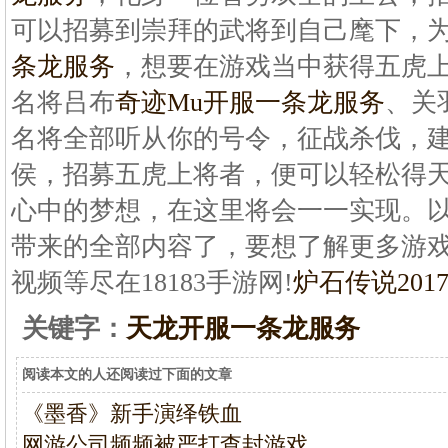
可以招募到崇拜的武将到自己麾下，
条龙服务
，想要在游戏当中获得五虎上
名将吕布
奇迹Mu开服一条龙服务
、关
名将全部听从你的号令，征战杀伐，
侯，招募五虎上将者，便可以轻松得
心中的梦想，在这里将会一一实现。以上
带来的全部内容了，要想了解更多游
视频等尽在18183手游网!
炉石传说20
关键字：
天龙开服一条龙服务
阅读本文的人还阅读过下面的文章
《墨香》新手演绎铁血
网游公司频频被严打查封游戏