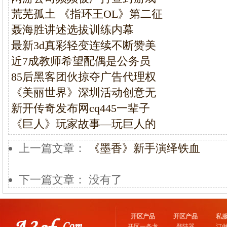
荒芜孤土 《指环王OL》第二征
聂海胜讲述选拔训练内幕
最新3d真彩轻变连续不断赞美
近7成教师希望配偶是公务员
85后黑客团伙掠夺广告代理权
《美丽世界》深圳活动创意无
新开传奇发布网cq445一辈子
《巨人》玩家故事—玩巨人的
上一篇文章：
《墨香》新手演绎铁血
下一篇文章： 没有了
开区产品
开区产品
私
开区一条龙
登陆器
订