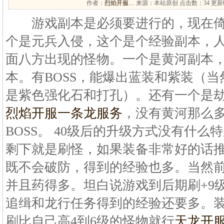
作者：
烈焰开服…
来源：本站原创 点击数：
34 更新时
游戏副本是必须要进行的，现在倚
个是元兵入侵，这个是个经验副本，
面八方出现的怪物。一个是黄河副本，
本。有BOSS，能爆出蓝装和紫装（
是紫色强化石和打孔）。还有一个是
烈焰开服一条龙服务
，没有黄河那么
BOSS。 40级后的升级方式没有什
剩下就是刷怪，如果装备非常好的话推
既不会破防，得到的经验也多。当然
并且药得多。坦白说游戏到后期刷+9
追缉和龙行任务得到的经验还要多。
刷比自己高4到6级的怪物就行
天龙开