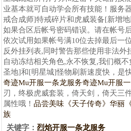
业基本就可自动学会所有技能！服务器新
戒合成师]特戒碎片和虎威装备[新增地图
如果合区后帐号密码错误。请在帐号后加
依次试用如果帐号满10位去掉最后一位
反外挂列表,同时警告那些使用非法外挂
自动冻结相关角色,永不恢复,我们概不
圣地]和[明星城]怪物刷新速度快，是
奇迹Mu开服一条龙服务
奇迹Mu开服
刃，终极虎威套装，倚天剑，倚天三
属性哦！
品尝美味《天子传奇》华丽
族
关键字：
烈焰开服一条龙服务