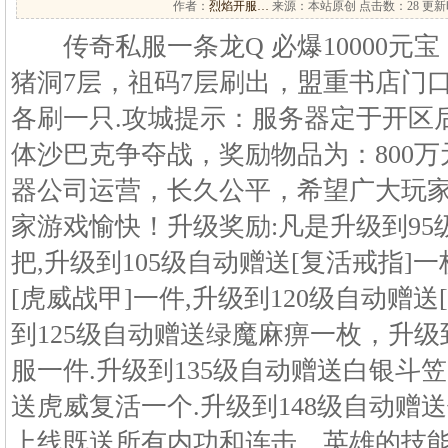
作者：
烈焰开服…
来源：本站原创 点击数：
28 更新时
传奇私服一条龙Q 必爆10000元宝
猪洞7层，祖码7层刷出，盟重书店门
各刷一只.攻城提示：服务器定于开区后
体沙巴克争夺战，奖励物品为：800
器公司运营，长久公平，希望广大玩
家游戏愉快！升级奖励:凡是升级到95
把,升级到105级自动赠送[复活戒指]一
[虎威战甲]一件,升级到120级自动赠送
到125级自动赠送绿魔麻痹一枚，升级
服一件.升级到135级自动赠送白银斗笠
送虎威复活一个.升级到148级自动赠
上线既送所有内功和连击，英雄的技能