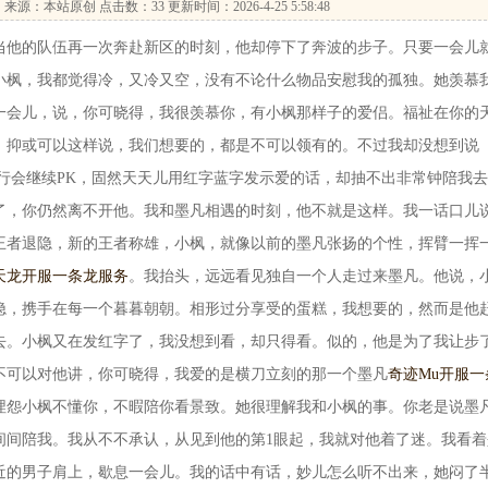
…
来源：本站原创 点击数：
33 更新时间：2026-4-25 5:58:48
他的队伍再一次奔赴新区的时刻，他却停下了奔波的步子。只要一会儿
小枫，我都觉得冷，又冷又空，没有不论什么物品安慰我的孤独。她羡慕
一会儿，说，你可晓得，我很羡慕你，有小枫那样子的爱侣。福祉在你的
。抑或可以这样说，我们想要的，都是不可以领有的。不过我却没想到说
行会继续PK，固然天天儿用红字蓝字发示爱的话，却抽不出非常钟陪我
了，你仍然离不开他。我和墨凡相遇的时刻，他不就是这样。我一话口儿
王者退隐，新的王者称雄，小枫，就像以前的墨凡张扬的个性，挥臂一挥
天龙开服一条龙服务
。我抬头，远远看见独自一个人走过来墨凡。他说，
隐，携手在每一个暮暮朝朝。相形过分享受的蛋糕，我想要的，然而是他
去。小枫又在发红字了，我没想到看，却只得看。似的，他是为了我让步
不可以对他讲，你可晓得，我爱的是横刀立刻的那一个墨凡
奇迹Mu开服一
埋怨小枫不懂你，不暇陪你看景致。她很理解我和小枫的事。你老是说墨
间间陪我。我从不不承认，从见到他的第1眼起，我就对他着了迷。我看着
近的男子肩上，歇息一会儿。我的话中有话，妙儿怎么听不出来，她闷了