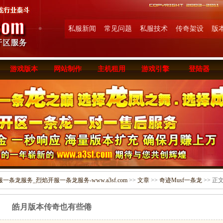
私服新闻
常见问题
私服技术
传奇架设
版
游戏版本
网站制作
主机租用
游戏引擎
登陆器
条龙服务_烈焰开服一条龙服务-www.a3sf.com
>>
文章
>>
奇迹Musf一条龙
>> 正
皓月版本传奇也有些倦