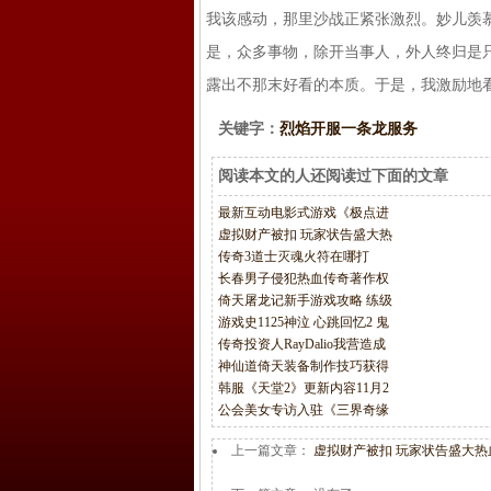
我该感动，那里沙战正紧张激烈。妙儿羡
是，众多事物，除开当事人，外人终归是
露出不那末好看的本质。于是，我激励地
关键字：
烈焰开服一条龙服务
阅读本文的人还阅读过下面的文章
最新互动电影式游戏《极点进
虚拟财产被扣 玩家状告盛大热
传奇3道士灭魂火符在哪打
长春男子侵犯热血传奇著作权
倚天屠龙记新手游戏攻略 练级
游戏史1125神泣 心跳回忆2 鬼
传奇投资人RayDalio我营造成
神仙道倚天装备制作技巧获得
韩服《天堂2》更新内容11月2
公会美女专访入驻《三界奇缘
上一篇文章：
虚拟财产被扣 玩家状告盛大热