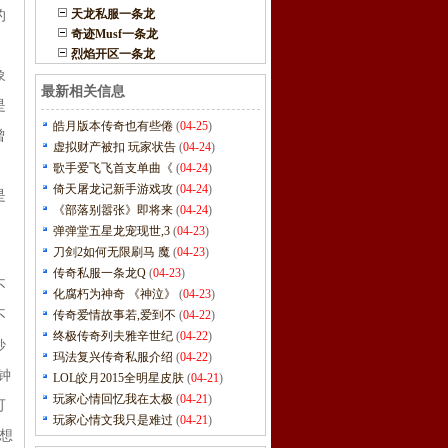
天龙私服一条龙
的
奇迹Musf一条龙
烈焰开区一条龙
象
最新相关信息
是
皓月版本传奇也有些倦
(
04-25
)
曾
虚拟财产被扣 玩家状告
(
04-24
)
歌手爱飞飞首支单曲《
(
04-24
)
倚天屠龙记新手游戏攻
(
04-24
)
是
《部落别嚣张》即将来
(
04-24
)
，
弹弹堂五星龙宠现世,3
(
04-23
)
刀剑2如何无限刷马 魔
(
04-23
)
传奇私服一条龙Q
(
04-23
)
不
化腐朽为神奇 《神泣》
(
04-23
)
不
传奇爱情故事若,爱到不
(
04-22
)
终极传奇列夫雅辛世纪
(
04-22
)
妙
玛法复兴传奇私服介绍
(
04-22
)
钟
LOL皎月2015全明星皮肤
(
04-21
)
玩家心情回忆我在太极
(
04-21
)
可
玩家心情文我只是难过
(
04-21
)
想