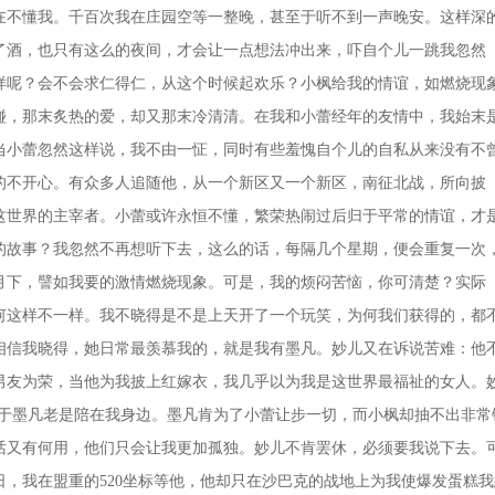
在不懂我。千百次我在庄园空等一整晚，甚至于听不到一声晚安。这样深
了酒，也只有这么的夜间，才会让一点想法冲出来，吓自个儿一跳我忽然
样呢？会不会求仁得仁，从这个时候起欢乐？小枫给我的情谊，如燃烧现
碰，那末炙热的爱，却又那末冷清清。在我和小蕾经年的友情中，我始末
当小蕾忽然这样说，我不由一怔，同时有些羞愧自个儿的自私从来没有不
的不开心。有众多人追随他，从一个新区又一个新区，南征北战，所向披
这世界的主宰者。小蕾或许永恒不懂，繁荣热闹过后归于平常的情谊，才
的故事？我忽然不再想听下去，这么的话，每隔几个星期，便会重复一次
月下，譬如我要的激情燃烧现象。可是，我的烦闷苦恼，你可清楚？实际
何这样不一样。我不晓得是不是上天开了一个玩笑，为何我们获得的，都
相信我晓得，她日常最羡慕我的，就是我有墨凡。妙儿又在诉说苦难：他
男友为荣，当他为我披上红嫁衣，我几乎以为我是这世界最福祉的女人。
于墨凡老是陪在我身边。墨凡肯为了小蕾让步一切，而小枫却抽不出非常
话又有何用，他们只会让我更加孤独。妙儿不肯罢休，必须要我说下去。
，我在盟重的520坐标等他，他却只在沙巴克的战地上为我使爆发蛋糕我