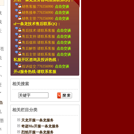
销售客服:776356990
点击交谈
销售接单:776356990
点击交谈
就
销售主管:776356990
点击交谈
我
sf一条龙技术售后联系QQ：
售后技术:请联系客服
点击交谈
天
售后支持:请联系客服
点击交谈
售后值班:请联系客服
点击交谈
售后解答:请联系客服
点击交谈
去苍
售后主管:请联系客服
点击交谈
说
私服开区咨询及投诉热线：
投诉提交:776356990
点击交谈
一
开sf服务热线:请联系客服
小
相关搜索
赶
了
条
相关栏目分类
凡
天龙开服一条龙服务
墨
奇迹Mu开服一条龙服务
半
烈焰开服一条龙服务