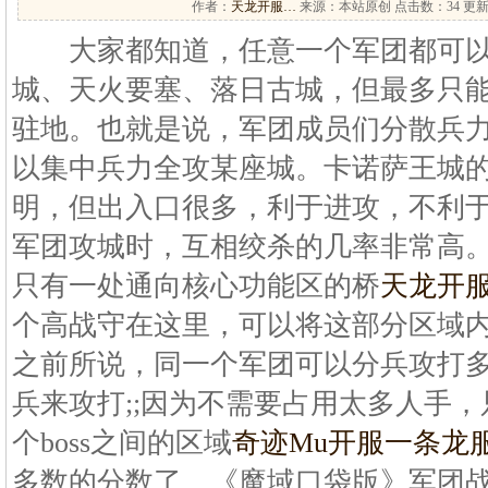
作者：
天龙开服…
来源：本站原创 点击数：
34 更新
大家都知道，任意一个军团都可以
城、天火要塞、落日古城，但最多只
驻地。也就是说，军团成员们分散兵
以集中兵力全攻某座城。卡诺萨王城
明，但出入口很多，利于进攻，不利
军团攻城时，互相绞杀的几率非常高
只有一处通向核心功能区的桥
天龙开
个高战守在这里，可以将这部分区域
之前所说，同一个军团可以分兵攻打
兵来攻打;;因为不需要占用太多人手
个boss之间的区域
奇迹Mu开服一条龙
多数的分数了。《魔域口袋版》军团