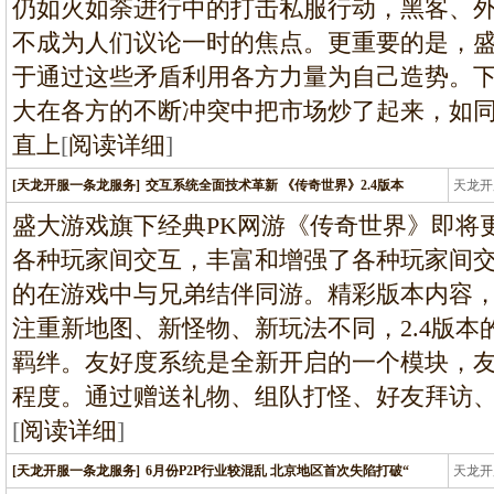
仍如火如荼进行中的打击私服行动，黑客、
不成为人们议论一时的焦点。更重要的是，
于通过这些矛盾利用各方力量为自己造势。
大在各方的不断冲突中把市场炒了起来，如
直上
[
阅读详细
]
[天龙开服一条龙服务]
交互系统全面技术革新 《传奇世界》2.4版本
天龙开
龙
盛大游戏旗下经典PK网游《传奇世界》即将更
各种玩家间交互，丰富和增强了各种玩家间
的在游戏中与兄弟结伴同游。精彩版本内容
注重新地图、新怪物、新玩法不同，2.4版
羁绊。友好度系统是全新开启的一个模块，
程度。通过赠送礼物、组队打怪、好友拜访
[
阅读详细
]
[天龙开服一条龙服务]
6月份P2P行业较混乱 北京地区首次失陷打破“
天龙开