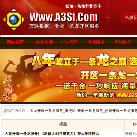
私服
网站首页
一条龙套餐
广告代理
游戏版本
网站制作
您现在的位置：
天龙开服一条龙服务_奇迹Mu开服一条龙服务_烈焰开服一条龙服务-www
标题
作
[天龙开服一条龙服务]
《新倚天剑与屠龙刀》谱写爱情神话
奇迹M