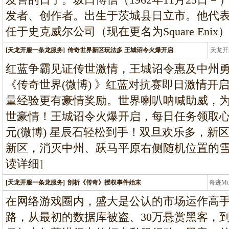
发者、创作者。出生于茨城县日立市。他代
任于史克威尔公司（现在更名为Square Enix
[天龙开服一条龙服务]
传奇世界新区玩法多 王城诏令火爆开启
天龙开
龙
红蓝争霸见证传世激情，王城诏令惠及中州勇
《传奇世界(微博) 》红蓝对抗赛即日激情开
量经验更有豪情奖励。世界喇叭呐喊助威，
世豪情！王城诏令火爆开启，每日任务领取
元(微博) 星辰石轻松到手！双旦欢乐多，新
新区，消灭中州、跃马平原右侧随机位置的
读详细
]
[天龙开服一条龙服务]
剖析《传奇》授权事件始末
奇迹M
条龙
在网络游戏圈内，盛大是公认的市场运作高
路，从最初的数据库被盗、30万悬赏黑客，