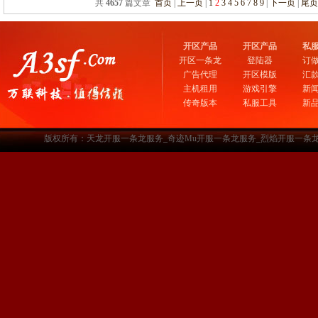
共
4657
篇文章
首页
|
上一页
|
1
2
3
4
5
6
7
8
9
|
下一页
|
尾
开区产品
开区产品
私
开区一条龙
登陆器
订
广告代理
开区模版
汇
主机租用
游戏引擎
新
传奇版本
私服工具
新
版权所有：天龙开服一条龙服务_奇迹Mu开服一条龙服务_烈焰开服一条龙服务-www.a3sf.c