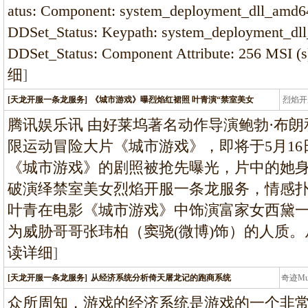
龙
atus: Component: system_deployment_dll_amd64
DDSet_Status: Keypath: system_deployment_dll
DDSet_Status: Component Attribute: 256 MSI (s
细
]
[天龙开服一条龙服务]
《城市游戏》曝烈焰红裙照 叶青演“禁室美女
烈焰开
龙
腾讯娱乐讯 由好莱坞著名动作导演鲍勃·布
限运动冒险大片《城市游戏》，即将于5月1
《城市游戏》的剧照被抢先曝光，片中的她
破演绎禁室美女烈焰开服一条龙服务，情感
叶青在电影《城市游戏》中饰演富家女西黛
为威胁哥哥张玮柏（窦骁(微博)饰）的人质
读详细
]
[天龙开服一条龙服务]
从经济系统分析倚天屠龙记的跑商系统
奇迹M
条龙
众所周知，游戏的经济系统是游戏的一个非