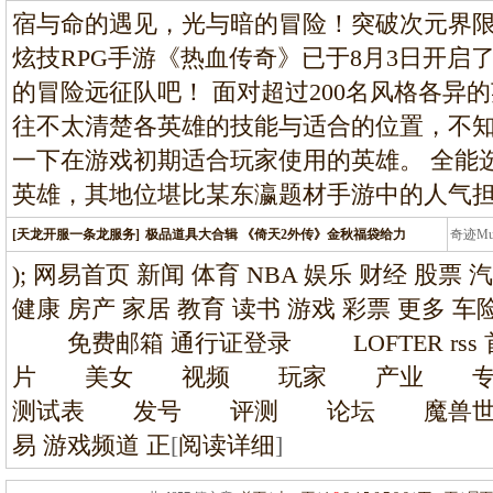
条龙
宿与命的遇见，光与暗的冒险！突破次元界限，
炫技RPG手游《热血传奇》已于8月3日开启
的冒险远征队吧！ 面对超过200名风格各异
往不太清楚各英雄的技能与适合的位置，不
一下在游戏初期适合玩家使用的英雄。 全能
英雄，其地位堪比某东瀛题材手游中的人气
[天龙开服一条龙服务]
极品道具大合辑 《倚天2外传》金秋福袋给力
奇迹M
条龙
); 网易首页 新闻 体育 NBA 娱乐 财经 股票 
健康 房产 家居 教育 读书 游戏 彩票 更多
免费邮箱 通行证登录 LOFTER r
片 美女 视频 玩家 产业 
测试表 发号 评测 论坛 魔兽世
易 游戏频道 正
[
阅读详细
]