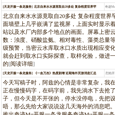
[天龙开服一条龙服务]
北京自来水水源竟取自20多处 复杂程度世界罕
奇迹M
条龙
北京自来水水源竟取自20多处 复杂程度世
面墙壁上几乎嵌满了监视屏，上面实时显示
站以及水厂内部多个地点的画面。屏幕上密
数：浊度、硝酸盐氨、相对毒性、藻类总量
级预警，当密云水库取水口水质出现相应变
就会赶到取水口实际探查，取样化验，做进
的
[
阅读详细
]
[天龙开服一条龙服务]
《一血万杰》热度剧增 近期海外页游消息汇总
烈焰开
龙
今天写稿子时，阿兹的心情是非常复杂，我
正在慢慢码字，在码字前，我先淌水下去抢
子，但今天是不开张的，停水没停电，先把
唔，那么先给大家说说这几天海外的消息吧。
推出奇迹Mu开服一条龙服务奇迹Mu开服一