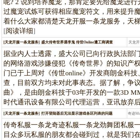
呢? 2 说到培养魔宠，那肯定要先给魔宠进
过魔宠试炼可获得相应魔宠符文，用来提升
着什么大家都清楚天龙开服一条龙服务，天
[
阅读详细
]
[天龙开服一条龙服务]
盛大传奇世界遇李鬼 传世Online遭工商调查
天龙开
龙
据业内人士透露，盛大公司已向行政执法部门举报
的网络游戏涉嫌侵犯《传奇世界》的知识产
门已于上周对《传世online》开发商朗金科
查，目前双方均未对此事表态。据了解，争议网游
曲》，是由朗金科技于03年开发的一款3D MM
时代通讯设备有限公司代理运营，亚讯放弃
[天龙开服一条龙服务]
打开登陆器后无法显示游戏各区列表的问题
奇迹M
条龙
传奇私服一条龙奇迹私服一条龙劲舞团私服
目众多玩私服的朋友都会碰到过，就是我们