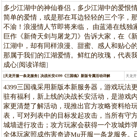
条龙
多少江湖中的神仙眷侣，多少江湖中的爱恨
简单的爱情，或是那在耳边轻轻的三个字，
不渝！浪漫情人节即将来临， 由蓝港在线独
巨作《新倚天剑与屠龙刀》告诉大家，在《
江湖中，却有同样浪漫、甜蜜、感人和贴心
那属于我们的江湖爱情。鲜红的玫瑰，代表
成心
[
阅读详细
]
[天龙开服一条龙服务]
决战长安4399《三国魂》新版专属活动详解
天龙开
龙
4399三国魂采用新版本新服务器，游戏玩法
驻有福利，新上线的决战长安活动，是游戏
家更清楚了解活动，现推出官方攻略资料给
表，可对列表中的目标发起攻击，当所有守
城墙进行攻击；攻方玩家会获得一个攻城炸弹
全体玩家照成伤害奇迹Mu开服一条龙服务。