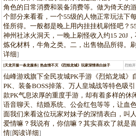
角色的日常消费和装备消费等。做为倚天的
个部分来看看，一个55级的人物正常玩法下
怪所得。一般都是晚上用内挂挂机刷怪吧？5
神州社冰火洞天，一晚上刷怪收入约15 20
炼化材料，牛角之类。二，出售物品所得。
详细
]
[天龙开服一条龙服务]
热血情不灭 《烈焰龙城》玩家深情表白妹子
烈焰开
龙
仙峰游戏旗下全民攻城PK手游《烈焰龙城》
PK、装备BOSS掉落、万人皇城战等特色吸
款PK气息浓厚的重度手游，却有着多样的休
语音聊天、结婚系统、公会红包等等，让血
面我们来看这位玩家对妹子的深情表白，叫
爱情嘛？我说有，你信嘛？其实喜欢了就是
情
[
阅读详细
]