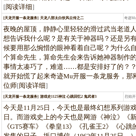
[
阅读详细
]
[天龙开服一条龙服务]
天龙八部太白饮风云传之二
奇迹M
条龙
夜晚的屋顶，静静心里轻轻的滑过武当老道
想告诉我什么呢？是有关于神器吗？还是另
候要用那么惋惜的眼神看着自己呢？为什么
个算命先生，算命先生会来告诉她神器制作
事情太凑巧了，难道……都是安排好了的？
就开始慌了起来奇迹Mu开服一条龙服务，那
位师
[
阅读详细
]
[天龙开服一条龙服务]
游戏史1125神泣 心跳回忆2 鬼武者3
烈焰开
龙
今天是11月25日，今天也是最终幻想系列游
日。而游戏史上的今天也是网游《神泣》《
《GT5赛车》《拳皇13》《孔雀王2》《心跳
发售的日子。坂口博信（1962年11月25日