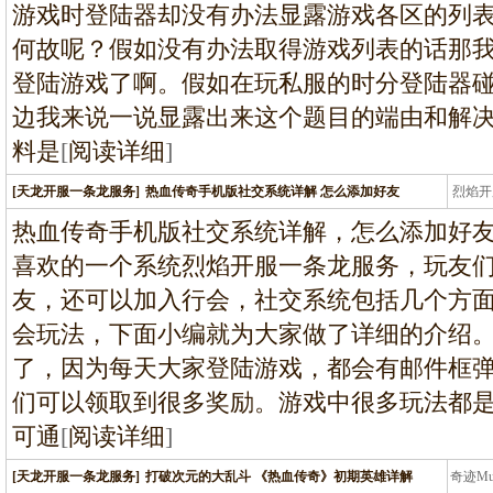
游戏时登陆器却没有办法显露游戏各区的列
何故呢？假如没有办法取得游戏列表的话那
登陆游戏了啊。假如在玩私服的时分登陆器
边我来说一说显露出来这个题目的端由和解
料是
[
阅读详细
]
[天龙开服一条龙服务]
热血传奇手机版社交系统详解 怎么添加好友
烈焰开
龙
热血传奇手机版社交系统详解，怎么添加好
喜欢的一个系统烈焰开服一条龙服务，玩友
友，还可以加入行会，社交系统包括几个方
会玩法，下面小编就为大家做了详细的介绍
了，因为每天大家登陆游戏，都会有邮件框
们可以领取到很多奖励。游戏中很多玩法都
可通
[
阅读详细
]
[天龙开服一条龙服务]
打破次元的大乱斗 《热血传奇》初期英雄详解
奇迹M