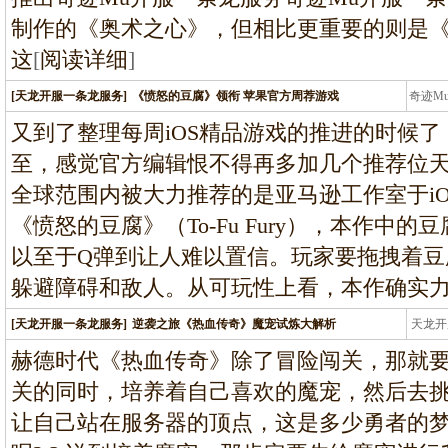
制作的《奥术之心》，但相比更重要的则是
这
[
阅读详细
]
[天龙开服一条龙服务]
《愤怒的豆腐》领衔 苹果官方周荐游戏
奇迹M
条龙
又到了整理每周iOS精品游戏的推进的时候了
至，感觉官方编辑恨不得再多加几个推荐位天龙
全球范围内被大力推荐的是亚马逊工作室于i
《愤怒的豆腐》（To-Fu Fury），本作中
以至于Q弹到让人难以置信。玩家要拖拽着豆
躲避障碍和敌人。从可玩性上看，本作确实
[天龙开服一条龙服务]
逆袭之旅《热血传奇》魔宠试炼大解析
天龙开
龙
赫德时代《热血传奇》除了冒险闯关，那就
关的同时，培养着自己喜欢的魔宠，然后去
让自己站在服务器的顶点，这是多少勇者的